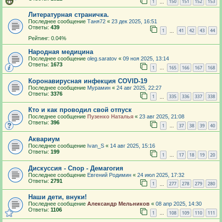
1
150
151
152
153
…
Литературная страничка.
Последнее сообщение
Таня72
«
23 дек 2025, 16:51
Ответы:
439
1
41
42
43
44
…
Рейтинг: 0.04%
Народная медицина
Последнее сообщение
oleg.saratov
«
09 ноя 2025, 13:14
Ответы:
1673
1
165
166
167
168
…
Коронавирусная инфекция COVID-19
Последнее сообщение
Мурамин
«
24 авг 2025, 22:27
Ответы:
3376
1
335
336
337
338
…
Кто и как проводил свой отпуск
Последнее сообщение
Пузенко Наталья
«
23 авг 2025, 21:08
Ответы:
396
1
37
38
39
40
…
Аквариум
Последнее сообщение
Ivan_S
«
14 авг 2025, 15:16
Ответы:
199
1
17
18
19
20
…
Дискуссия - Спор - Демагогия
Последнее сообщение
Евгений Родимин
«
24 июл 2025, 17:32
Ответы:
2791
1
277
278
279
280
…
Наши дети, внуки!
Последнее сообщение
Александр Мельников
«
08 апр 2025, 14:30
Ответы:
1106
1
108
109
110
111
…