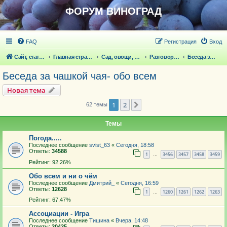
ФОРУМ ВИНОГРАД
FAQ
Регистрация
Вход
Сайт, статьи
Главная страница
Сад, овощи, ягодники, цветы, беседка
Разговоры обо всем что волнует
Беседа за чашкой чая- обо всем
Беседа за чашкой чая- обо всем
Новая тема
1
2
След.
62 темы
Темы
Погода.....
Последнее сообщение
svist_63
«
Сегодня, 18:58
Ответы:
34588
1
3456
3457
3458
3459
…
Рейтинг: 92.26%
Обо всем и ни о чём
Последнее сообщение
Дмитрий_
«
Сегодня, 16:59
Ответы:
12628
1
1260
1261
1262
1263
…
Рейтинг: 67.47%
Ассоциации - Игра
Последнее сообщение
Тишина
«
Вчера, 14:48
Ответы:
20425