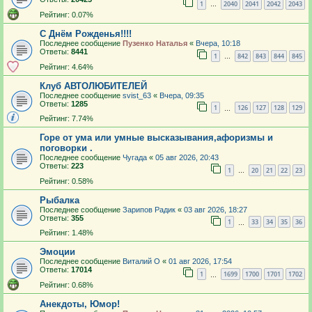
1
2040
2041
2042
2043
…
Рейтинг: 0.07%
С Днём Рожденья!!!!
Последнее сообщение
Пузенко Наталья
«
Вчера, 10:18
Ответы:
8441
1
842
843
844
845
…
Рейтинг: 4.64%
Клуб АВТОЛЮБИТЕЛЕЙ
Последнее сообщение
svist_63
«
Вчера, 09:35
Ответы:
1285
1
126
127
128
129
…
Рейтинг: 7.74%
Горе от ума или умные высказывания,афоризмы и
поговорки .
Последнее сообщение
Чугада
«
05 авг 2026, 20:43
Ответы:
223
1
20
21
22
23
…
Рейтинг: 0.58%
Рыбалка
Последнее сообщение
Зарипов Радик
«
03 авг 2026, 18:27
Ответы:
355
1
33
34
35
36
…
Рейтинг: 1.48%
Эмоции
Последнее сообщение
Виталий О
«
01 авг 2026, 17:54
Ответы:
17014
1
1699
1700
1701
1702
…
Рейтинг: 0.68%
Анекдоты, Юмор!