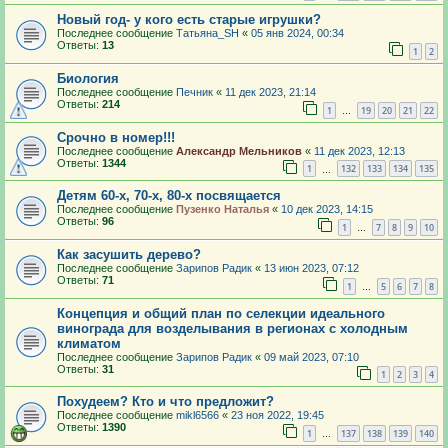
Новый год- у кого есть старые игрушки?
Последнее сообщение
Татьяна_SH
«
05 янв 2024, 00:34
Ответы:
13
1
2
Биология
Последнее сообщение
Печник
«
11 дек 2023, 21:14
Ответы:
214
1
19
20
21
22
…
Срочно в номер!!!
Последнее сообщение
Александр Мельников
«
11 дек 2023, 12:13
Ответы:
1344
1
132
133
134
135
…
Детям 60-х, 70-х, 80-х посвящается
Последнее сообщение
Пузенко Наталья
«
10 дек 2023, 14:15
Ответы:
96
1
7
8
9
10
…
Как засушить дерево?
Последнее сообщение
Зарипов Радик
«
13 июн 2023, 07:12
Ответы:
71
1
5
6
7
8
…
Концепция и общий план по селекции идеального
винограда для возделывания в регионах с холодным
климатом
Последнее сообщение
Зарипов Радик
«
09 май 2023, 07:10
Ответы:
31
1
2
3
4
Похудеем? Кто и что предложит?
Последнее сообщение
mikl6566
«
23 ноя 2022, 19:45
Ответы:
1390
1
137
138
139
140
…