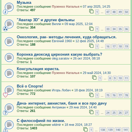
Музыка
Последнее сообщение
Пузенко Наталья
«
07 апр 2025, 14:25
Ответы:
497
1
47
48
49
50
…
"Аватар 3D" и другие фильмы
Последнее сообщение
Вилли
«
09 мар 2025, 12:04
Ответы:
354
1
33
34
35
36
…
Онкология, рак- методы лечения, куда обращаться.
Последнее сообщение
Евгений 1960
«
12 фев 2025, 14:48
Ответы:
188
1
16
17
18
19
…
Коронка диоксид циркония какую выбрать?
Последнее сообщение
oleg.saratov
«
26 окт 2024, 08:18
Ответы:
1
Консультация юриста.
Последнее сообщение
Пузенко Наталья
«
29 май 2024, 14:30
Ответы:
107
1
8
9
10
11
…
Всё о Спорте!
Последнее сообщение
Игорь Лобач
«
18 фев 2024, 18:19
Ответы:
772
1
75
76
77
78
…
Дача- интернет, амнистия, баня и все про дачу
Последнее сообщение
Антрикан
«
29 янв 2024, 14:40
Ответы:
261
1
24
25
26
27
…
С философией по жизни.
Последнее сообщение
wldmir
«
18 янв 2024, 18:27
Ответы:
1403
1
138
139
140
141
…