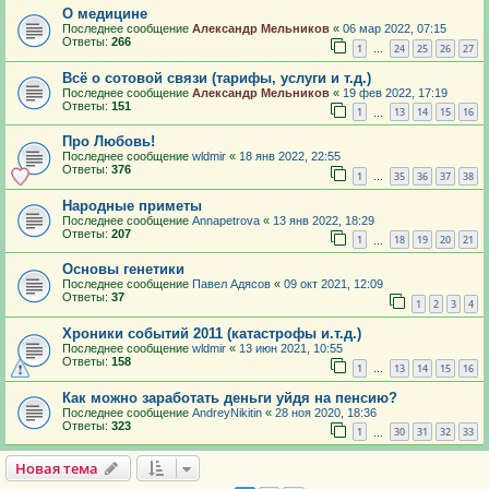
О медицине
Последнее сообщение
Александр Мельников
«
06 мар 2022, 07:15
Ответы:
266
1
24
25
26
27
…
Всё о сотовой связи (тарифы, услуги и т.д.)
Последнее сообщение
Александр Мельников
«
19 фев 2022, 17:19
Ответы:
151
1
13
14
15
16
…
Про Любовь!
Последнее сообщение
wldmir
«
18 янв 2022, 22:55
Ответы:
376
1
35
36
37
38
…
Народные приметы
Последнее сообщение
Annapetrova
«
13 янв 2022, 18:29
Ответы:
207
1
18
19
20
21
…
Основы генетики
Последнее сообщение
Павел Адясов
«
09 окт 2021, 12:09
Ответы:
37
1
2
3
4
Хроники событий 2011 (катастрофы и.т.д.)
Последнее сообщение
wldmir
«
13 июн 2021, 10:55
Ответы:
158
1
13
14
15
16
…
Как можно заработать деньги уйдя на пенсию?
Последнее сообщение
AndreyNikitin
«
28 ноя 2020, 18:36
Ответы:
323
1
30
31
32
33
…
Новая тема