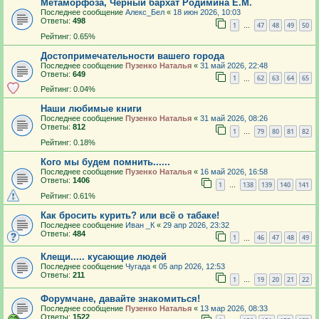
Метаморфоза, Черный бархат Родимина Е.М.
Последнее сообщение
Алекс_Бел
«
18 июн 2026, 10:03
Ответы:
498
1
47
48
49
50
…
Рейтинг: 0.65%
Достопримечательности вашего города
Последнее сообщение
Пузенко Наталья
«
31 май 2026, 22:48
Ответы:
649
1
62
63
64
65
…
Рейтинг: 0.04%
Наши любимые книги
Последнее сообщение
Пузенко Наталья
«
31 май 2026, 08:26
Ответы:
812
1
79
80
81
82
…
Рейтинг: 0.18%
Кого мы будем помнить......
Последнее сообщение
Пузенко Наталья
«
16 май 2026, 16:58
Ответы:
1406
1
138
139
140
141
…
Рейтинг: 0.61%
Как бросить курить? или всё о табаке!
Последнее сообщение
Иван _К
«
29 апр 2026, 23:32
Ответы:
484
1
46
47
48
49
…
Клещи..... кусающие людей
Последнее сообщение
Чугада
«
05 апр 2026, 12:53
Ответы:
211
1
19
20
21
22
…
Форумчане, давайте знакомиться!
Последнее сообщение
Пузенко Наталья
«
13 мар 2026, 08:33
Ответы:
1522