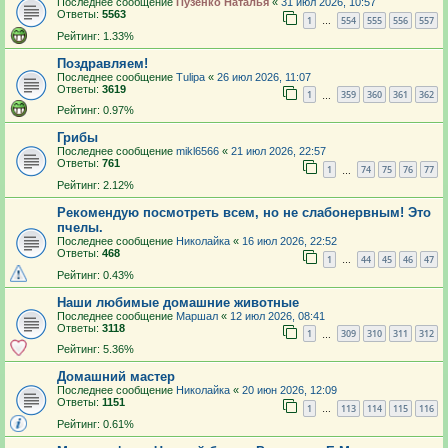
Последнее сообщение
Пузенко Наталья
«
31 июл 2026, 10:57
Ответы:
5563
1
554
555
556
557
…
Рейтинг: 1.33%
Поздравляем!
Последнее сообщение
Tulipa
«
26 июл 2026, 11:07
Ответы:
3619
1
359
360
361
362
…
Рейтинг: 0.97%
Грибы
Последнее сообщение
mikl6566
«
21 июл 2026, 22:57
Ответы:
761
1
74
75
76
77
…
Рейтинг: 2.12%
Рекомендую посмотреть всем, но не слабонервным! Это
пчелы.
Последнее сообщение
Николайка
«
16 июл 2026, 22:52
Ответы:
468
1
44
45
46
47
…
Рейтинг: 0.43%
Наши любимые домашние животные
Последнее сообщение
Маршал
«
12 июл 2026, 08:41
Ответы:
3118
1
309
310
311
312
…
Рейтинг: 5.36%
Домашний мастер
Последнее сообщение
Николайка
«
20 июн 2026, 12:09
Ответы:
1151
1
113
114
115
116
…
Рейтинг: 0.61%