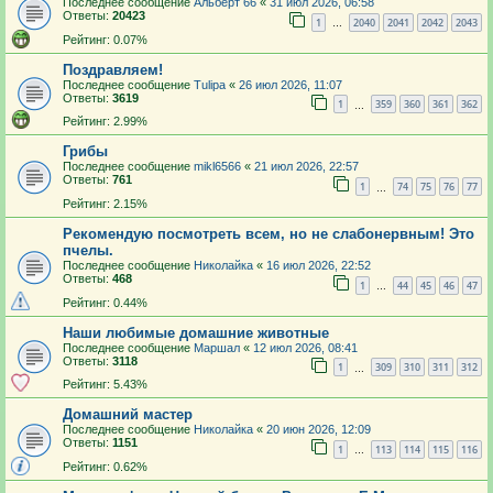
Последнее сообщение
Альберт 66
«
31 июл 2026, 06:58
Ответы:
20423
1
2040
2041
2042
2043
…
Рейтинг: 0.07%
Поздравляем!
Последнее сообщение
Tulipa
«
26 июл 2026, 11:07
Ответы:
3619
1
359
360
361
362
…
Рейтинг: 2.99%
Грибы
Последнее сообщение
mikl6566
«
21 июл 2026, 22:57
Ответы:
761
1
74
75
76
77
…
Рейтинг: 2.15%
Рекомендую посмотреть всем, но не слабонервным! Это
пчелы.
Последнее сообщение
Николайка
«
16 июл 2026, 22:52
Ответы:
468
1
44
45
46
47
…
Рейтинг: 0.44%
Наши любимые домашние животные
Последнее сообщение
Маршал
«
12 июл 2026, 08:41
Ответы:
3118
1
309
310
311
312
…
Рейтинг: 5.43%
Домашний мастер
Последнее сообщение
Николайка
«
20 июн 2026, 12:09
Ответы:
1151
1
113
114
115
116
…
Рейтинг: 0.62%