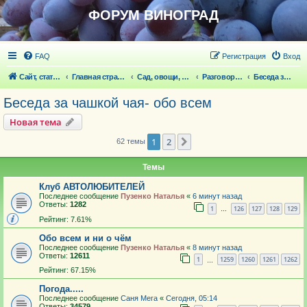
ФОРУМ ВИНОГРАД
FAQ
Регистрация
Вход
Сайт, статьи
Главная страница
Сад, овощи, ягодники, цветы, беседка
Разговоры обо всем что волнует
Беседа за чашкой чая- обо всем
Беседа за чашкой чая- обо всем
Новая тема
1
2
След.
62 темы
Темы
Клуб АВТОЛЮБИТЕЛЕЙ
Последнее сообщение
Пузенко Наталья
«
6 минут назад
Ответы:
1282
1
126
127
128
129
…
Рейтинг: 7.61%
Обо всем и ни о чём
Последнее сообщение
Пузенко Наталья
«
8 минут назад
Ответы:
12611
1
1259
1260
1261
1262
…
Рейтинг: 67.15%
Погода.....
Последнее сообщение
Саня Мега
«
Сегодня, 05:14
Ответы:
34579