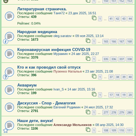
1
150
151
152
153
…
Литературная страничка.
Последнее сообщение
Таня72
«
23 дек 2025, 16:51
Ответы:
439
1
41
42
43
44
…
Рейтинг: 0.04%
Народная медицина
Последнее сообщение
oleg.saratov
«
09 ноя 2025, 13:14
Ответы:
1673
1
165
166
167
168
…
Коронавирусная инфекция COVID-19
Последнее сообщение
Мурамин
«
24 авг 2025, 22:27
Ответы:
3376
1
335
336
337
338
…
Кто и как проводил свой отпуск
Последнее сообщение
Пузенко Наталья
«
23 авг 2025, 21:08
Ответы:
396
1
37
38
39
40
…
Аквариум
Последнее сообщение
Ivan_S
«
14 авг 2025, 15:16
Ответы:
199
1
17
18
19
20
…
Дискуссия - Спор - Демагогия
Последнее сообщение
Евгений Родимин
«
24 июл 2025, 17:32
Ответы:
2791
1
277
278
279
280
…
Наши дети, внуки!
Последнее сообщение
Александр Мельников
«
08 апр 2025, 14:30
Ответы:
1106
1
108
109
110
111
…