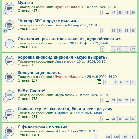
Музыка
Последнее сообщение
Пузенко Наталья
«
07 апр 2025, 14:25
Ответы:
497
1
47
48
49
50
…
"Аватар 3D" и другие фильмы
Последнее сообщение
Вилли
«
09 мар 2025, 12:04
Ответы:
354
1
33
34
35
36
…
Онкология, рак- методы лечения, куда обращаться.
Последнее сообщение
Евгений 1960
«
12 фев 2025, 14:48
Ответы:
188
1
16
17
18
19
…
Коронка диоксид циркония какую выбрать?
Последнее сообщение
oleg.saratov
«
26 окт 2024, 08:18
Ответы:
1
Консультация юриста.
Последнее сообщение
Пузенко Наталья
«
29 май 2024, 14:30
Ответы:
107
1
8
9
10
11
…
Всё о Спорте!
Последнее сообщение
Игорь Лобач
«
18 фев 2024, 18:19
Ответы:
772
1
75
76
77
78
…
Дача- интернет, амнистия, баня и все про дачу
Последнее сообщение
Антрикан
«
29 янв 2024, 14:40
Ответы:
261
1
24
25
26
27
…
С философией по жизни.
Последнее сообщение
wldmir
«
18 янв 2024, 18:27
Ответы:
1403
1
138
139
140
141
…