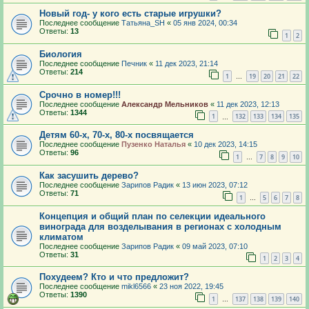
Новый год- у кого есть старые игрушки?
Последнее сообщение
Татьяна_SH
«
05 янв 2024, 00:34
Ответы:
13
1
2
Биология
Последнее сообщение
Печник
«
11 дек 2023, 21:14
Ответы:
214
1
19
20
21
22
…
Срочно в номер!!!
Последнее сообщение
Александр Мельников
«
11 дек 2023, 12:13
Ответы:
1344
1
132
133
134
135
…
Детям 60-х, 70-х, 80-х посвящается
Последнее сообщение
Пузенко Наталья
«
10 дек 2023, 14:15
Ответы:
96
1
7
8
9
10
…
Как засушить дерево?
Последнее сообщение
Зарипов Радик
«
13 июн 2023, 07:12
Ответы:
71
1
5
6
7
8
…
Концепция и общий план по селекции идеального
винограда для возделывания в регионах с холодным
климатом
Последнее сообщение
Зарипов Радик
«
09 май 2023, 07:10
Ответы:
31
1
2
3
4
Похудеем? Кто и что предложит?
Последнее сообщение
mikl6566
«
23 ноя 2022, 19:45
Ответы:
1390
1
137
138
139
140
…