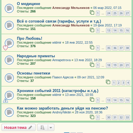
О медицине
Последнее сообщение
Александр Мельников
«
06 мар 2022, 07:15
Ответы:
266
1
24
25
26
27
…
Всё о сотовой связи (тарифы, услуги и т.д.)
Последнее сообщение
Александр Мельников
«
19 фев 2022, 17:19
Ответы:
151
1
13
14
15
16
…
Про Любовь!
Последнее сообщение
wldmir
«
18 янв 2022, 22:55
Ответы:
376
1
35
36
37
38
…
Народные приметы
Последнее сообщение
Annapetrova
«
13 янв 2022, 18:29
Ответы:
207
1
18
19
20
21
…
Основы генетики
Последнее сообщение
Павел Адясов
«
09 окт 2021, 12:09
Ответы:
37
1
2
3
4
Хроники событий 2011 (катастрофы и.т.д.)
Последнее сообщение
wldmir
«
13 июн 2021, 10:55
Ответы:
158
1
13
14
15
16
…
Как можно заработать деньги уйдя на пенсию?
Последнее сообщение
AndreyNikitin
«
28 ноя 2020, 18:36
Ответы:
323
1
30
31
32
33
…
Новая тема