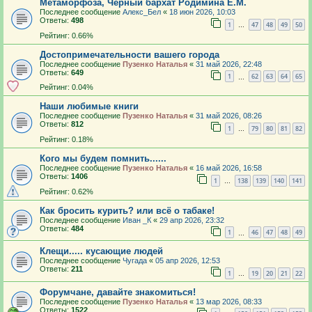
Метаморфоза, Черный бархат Родимина Е.М.
Последнее сообщение
Алекс_Бел
«
18 июн 2026, 10:03
Ответы:
498
1
47
48
49
50
…
Рейтинг: 0.66%
Достопримечательности вашего города
Последнее сообщение
Пузенко Наталья
«
31 май 2026, 22:48
Ответы:
649
1
62
63
64
65
…
Рейтинг: 0.04%
Наши любимые книги
Последнее сообщение
Пузенко Наталья
«
31 май 2026, 08:26
Ответы:
812
1
79
80
81
82
…
Рейтинг: 0.18%
Кого мы будем помнить......
Последнее сообщение
Пузенко Наталья
«
16 май 2026, 16:58
Ответы:
1406
1
138
139
140
141
…
Рейтинг: 0.62%
Как бросить курить? или всё о табаке!
Последнее сообщение
Иван _К
«
29 апр 2026, 23:32
Ответы:
484
1
46
47
48
49
…
Клещи..... кусающие людей
Последнее сообщение
Чугада
«
05 апр 2026, 12:53
Ответы:
211
1
19
20
21
22
…
Форумчане, давайте знакомиться!
Последнее сообщение
Пузенко Наталья
«
13 мар 2026, 08:33
Ответы:
1522