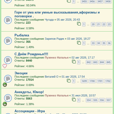
1
3455
3456
3457
3458
…
Рейтинг: 93.04%
Горе от ума или умные высказывания,афоризмы и
поговорки .
Последнее сообщение
Чугада
«
05 авг 2026, 20:43
Ответы:
223
1
20
21
22
23
…
Рейтинг: 0.58%
Рыбалка
Последнее сообщение
Зарипов Радик
«
03 авг 2026, 18:27
Ответы:
355
1
33
34
35
36
…
Рейтинг: 1.49%
С Днём Рожденья!!!!
Последнее сообщение
Пузенко Наталья
«
02 авг 2026, 17:17
Ответы:
8440
1
842
843
844
845
…
Рейтинг: 4.66%
Эмоции
Последнее сообщение
Виталий О
«
01 авг 2026, 17:54
Ответы:
17014
1
1699
1700
1701
1702
…
Рейтинг: 0.69%
Анекдоты, Юмор!
Последнее сообщение
Пузенко Наталья
«
31 июл 2026, 10:57
Ответы:
5563
1
554
555
556
557
…
Рейтинг: 1.38%
Ассоциации - Игра