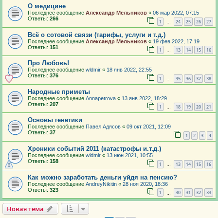
О медицине
Последнее сообщение
Александр Мельников
«
06 мар 2022, 07:15
Ответы:
266
1
24
25
26
27
…
Всё о сотовой связи (тарифы, услуги и т.д.)
Последнее сообщение
Александр Мельников
«
19 фев 2022, 17:19
Ответы:
151
1
13
14
15
16
…
Про Любовь!
Последнее сообщение
wldmir
«
18 янв 2022, 22:55
Ответы:
376
1
35
36
37
38
…
Народные приметы
Последнее сообщение
Annapetrova
«
13 янв 2022, 18:29
Ответы:
207
1
18
19
20
21
…
Основы генетики
Последнее сообщение
Павел Адясов
«
09 окт 2021, 12:09
Ответы:
37
1
2
3
4
Хроники событий 2011 (катастрофы и.т.д.)
Последнее сообщение
wldmir
«
13 июн 2021, 10:55
Ответы:
158
1
13
14
15
16
…
Как можно заработать деньги уйдя на пенсию?
Последнее сообщение
AndreyNikitin
«
28 ноя 2020, 18:36
Ответы:
323
1
30
31
32
33
…
Новая тема