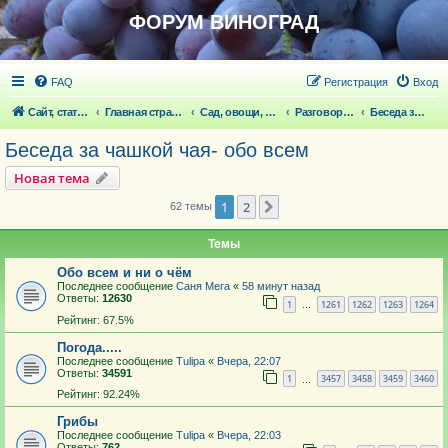
ФОРУМ ВИНОГРАД
FAQ
Регистрация
Вход
Сайт, статьи
Главная страница
Сад, овощи, ягодники, цветы, беседка
Разговоры обо всем что волнует
Беседа за чашкой чая- обо всем
Беседа за чашкой чая- обо всем
Новая тема
1
2
След.
62 темы
Темы
Обо всем и ни о чём
Последнее сообщение
Саня Мега
«
58 минут назад
Ответы:
12630
1
1261
1262
1263
1264
…
Рейтинг: 67.5%
Погода.....
Последнее сообщение
Tulipa
«
Вчера, 22:07
Ответы:
34591
1
3457
3458
3459
3460
…
Рейтинг: 92.24%
Грибы
Последнее сообщение
Tulipa
«
Вчера, 22:03
Ответы:
762