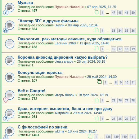
Музыка
Последнее сообщение
Пузенко Наталья
«
07 апр 2025, 14:25
Ответы:
497
1
47
48
49
50
…
"Аватар 3D" и другие фильмы
Последнее сообщение
Вилли
«
09 мар 2025, 12:04
Ответы:
354
1
33
34
35
36
…
Онкология, рак- методы лечения, куда обращаться.
Последнее сообщение
Евгений 1960
«
12 фев 2025, 14:48
Ответы:
188
1
16
17
18
19
…
Коронка диоксид циркония какую выбрать?
Последнее сообщение
oleg.saratov
«
26 окт 2024, 08:18
Ответы:
1
Консультация юриста.
Последнее сообщение
Пузенко Наталья
«
29 май 2024, 14:30
Ответы:
107
1
8
9
10
11
…
Всё о Спорте!
Последнее сообщение
Игорь Лобач
«
18 фев 2024, 18:19
Ответы:
772
1
75
76
77
78
…
Дача- интернет, амнистия, баня и все про дачу
Последнее сообщение
Антрикан
«
29 янв 2024, 14:40
Ответы:
261
1
24
25
26
27
…
С философией по жизни.
Последнее сообщение
wldmir
«
18 янв 2024, 18:27
Ответы:
1403
1
138
139
140
141
…