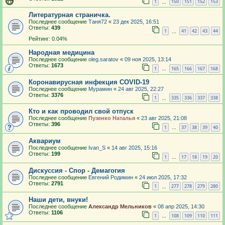
1
150
151
152
153
…
Литературная страничка.
Последнее сообщение
Таня72
«
23 дек 2025, 16:51
Ответы:
439
1
41
42
43
44
…
Рейтинг: 0.04%
Народная медицина
Последнее сообщение
oleg.saratov
«
09 ноя 2025, 13:14
Ответы:
1673
1
165
166
167
168
…
Коронавирусная инфекция COVID-19
Последнее сообщение
Мурамин
«
24 авг 2025, 22:27
Ответы:
3376
1
335
336
337
338
…
Кто и как проводил свой отпуск
Последнее сообщение
Пузенко Наталья
«
23 авг 2025, 21:08
Ответы:
396
1
37
38
39
40
…
Аквариум
Последнее сообщение
Ivan_S
«
14 авг 2025, 15:16
Ответы:
199
1
17
18
19
20
…
Дискуссия - Спор - Демагогия
Последнее сообщение
Евгений Родимин
«
24 июл 2025, 17:32
Ответы:
2791
1
277
278
279
280
…
Наши дети, внуки!
Последнее сообщение
Александр Мельников
«
08 апр 2025, 14:30
Ответы:
1106
1
108
109
110
111
…