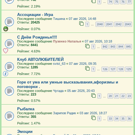
1
74
75
76
77
…
Рейтинг: 2.19%
Ассоциации - Игра
Последнее сообщение
Тишина
«
07 авг 2026, 14:48
Ответы:
20425
1
2040
2041
2042
2043
…
Рейтинг: 0.07%
С Днём Рожденья!!!!
Последнее сообщение
Пузенко Наталья
«
07 авг 2026, 10:18
Ответы:
8441
1
842
843
844
845
…
Рейтинг: 4.63%
Клуб АВТОЛЮБИТЕЛЕЙ
Последнее сообщение
svist_63
«
07 авг 2026, 09:35
Ответы:
1285
1
126
127
128
129
…
Рейтинг: 7.72%
Горе от ума или умные высказывания,афоризмы и
поговорки .
Последнее сообщение
Чугада
«
05 авг 2026, 20:43
Ответы:
223
1
20
21
22
23
…
Рейтинг: 0.57%
Рыбалка
Последнее сообщение
Зарипов Радик
«
03 авг 2026, 18:27
Ответы:
355
1
33
34
35
36
…
Рейтинг: 1.47%
Эмоции