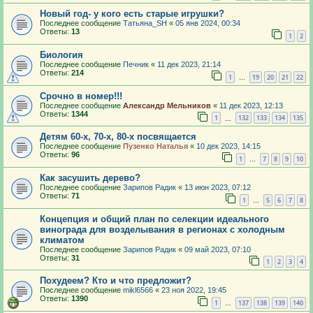
Новый год- у кого есть старые игрушки?
Последнее сообщение
Татьяна_SH
«
05 янв 2024, 00:34
Ответы:
13
1
2
Биология
Последнее сообщение
Печник
«
11 дек 2023, 21:14
Ответы:
214
1
19
20
21
22
…
Срочно в номер!!!
Последнее сообщение
Александр Мельников
«
11 дек 2023, 12:13
Ответы:
1344
1
132
133
134
135
…
Детям 60-х, 70-х, 80-х посвящается
Последнее сообщение
Пузенко Наталья
«
10 дек 2023, 14:15
Ответы:
96
1
7
8
9
10
…
Как засушить дерево?
Последнее сообщение
Зарипов Радик
«
13 июн 2023, 07:12
Ответы:
71
1
5
6
7
8
…
Концепция и общий план по селекции идеального
винограда для возделывания в регионах с холодным
климатом
Последнее сообщение
Зарипов Радик
«
09 май 2023, 07:10
Ответы:
31
1
2
3
4
Похудеем? Кто и что предложит?
Последнее сообщение
mikl6566
«
23 ноя 2022, 19:45
Ответы:
1390
1
137
138
139
140
…