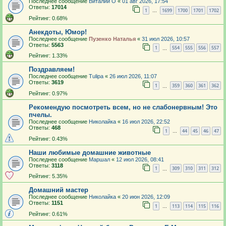
Последнее сообщение
Виталий О
«
01 авг 2026, 17:54
Ответы:
17014
1
1699
1700
1701
1702
…
Рейтинг: 0.68%
Анекдоты, Юмор!
Последнее сообщение
Пузенко Наталья
«
31 июл 2026, 10:57
Ответы:
5563
1
554
555
556
557
…
Рейтинг: 1.33%
Поздравляем!
Последнее сообщение
Tulipa
«
26 июл 2026, 11:07
Ответы:
3619
1
359
360
361
362
…
Рейтинг: 0.97%
Рекомендую посмотреть всем, но не слабонервным! Это
пчелы.
Последнее сообщение
Николайка
«
16 июл 2026, 22:52
Ответы:
468
1
44
45
46
47
…
Рейтинг: 0.43%
Наши любимые домашние животные
Последнее сообщение
Маршал
«
12 июл 2026, 08:41
Ответы:
3118
1
309
310
311
312
…
Рейтинг: 5.35%
Домашний мастер
Последнее сообщение
Николайка
«
20 июн 2026, 12:09
Ответы:
1151
1
113
114
115
116
…
Рейтинг: 0.61%