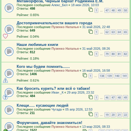
Метаморфоза, Черный бархат Родимина Е.М.
Последнее сообщение
Алекс_Бел
«
18 июн 2026, 10:03
Ответы:
498
1
47
48
49
50
…
Рейтинг: 0.65%
Достопримечательности вашего города
Последнее сообщение
Пузенко Наталья
«
31 май 2026, 22:48
Ответы:
649
1
62
63
64
65
…
Рейтинг: 0.04%
Наши любимые книги
Последнее сообщение
Пузенко Наталья
«
31 май 2026, 08:26
Ответы:
812
1
79
80
81
82
…
Рейтинг: 0.18%
Кого мы будем помнить......
Последнее сообщение
Пузенко Наталья
«
16 май 2026, 16:58
Ответы:
1406
1
138
139
140
141
…
Рейтинг: 0.61%
Как бросить курить? или всё о табаке!
Последнее сообщение
Иван _К
«
29 апр 2026, 23:32
Ответы:
484
1
46
47
48
49
…
Клещи..... кусающие людей
Последнее сообщение
Чугада
«
05 апр 2026, 12:53
Ответы:
211
1
19
20
21
22
…
Форумчане, давайте знакомиться!
Последнее сообщение
Пузенко Наталья
«
13 мар 2026, 08:33
Ответы:
1522