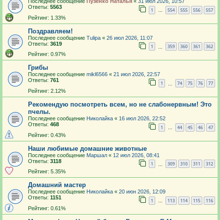
Последнее сообщение
Пузенко Наталья
«
31 июл 2026, 10:57
Ответы:
5563
1
554
555
556
557
…
Рейтинг: 1.33%
Поздравляем!
Последнее сообщение
Tulipa
«
26 июл 2026, 11:07
Ответы:
3619
1
359
360
361
362
…
Рейтинг: 0.97%
Грибы
Последнее сообщение
mikl6566
«
21 июл 2026, 22:57
Ответы:
761
1
74
75
76
77
…
Рейтинг: 2.12%
Рекомендую посмотреть всем, но не слабонервным! Это
пчелы.
Последнее сообщение
Николайка
«
16 июл 2026, 22:52
Ответы:
468
1
44
45
46
47
…
Рейтинг: 0.43%
Наши любимые домашние животные
Последнее сообщение
Маршал
«
12 июл 2026, 08:41
Ответы:
3118
1
309
310
311
312
…
Рейтинг: 5.35%
Домашний мастер
Последнее сообщение
Николайка
«
20 июн 2026, 12:09
Ответы:
1151
1
113
114
115
116
…
Рейтинг: 0.61%