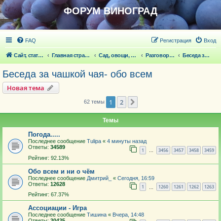
ФОРУМ ВИНОГРАД
FAQ
Регистрация
Вход
Сайт, статьи
Главная страница
Сад, овощи, ягодники, цветы, беседка
Разговоры обо всем что волнует
Беседа за чашкой чая- обо всем
Беседа за чашкой чая- обо всем
Новая тема
1
2
След.
62 темы
Темы
Погода.....
Последнее сообщение
Tulipa
«
4 минуты назад
Ответы:
34589
1
3456
3457
3458
3459
…
Рейтинг: 92.13%
Обо всем и ни о чём
Последнее сообщение
Дмитрий_
«
Сегодня, 16:59
Ответы:
12628
1
1260
1261
1262
1263
…
Рейтинг: 67.37%
Ассоциации - Игра
Последнее сообщение
Тишина
«
Вчера, 14:48
Ответы:
20425