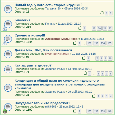
Новый год- у кого есть старые игрушки?
Последнее сообщение
Татьяна_SH
«
05 янв 2024, 00:34
Ответы:
13
1
2
Биология
Последнее сообщение
Печник
«
11 дек 2023, 21:14
Ответы:
214
1
19
20
21
22
…
Срочно в номер!!!
Последнее сообщение
Александр Мельников
«
11 дек 2023, 12:13
Ответы:
1344
1
132
133
134
135
…
Детям 60-х, 70-х, 80-х посвящается
Последнее сообщение
Пузенко Наталья
«
10 дек 2023, 14:15
Ответы:
96
1
7
8
9
10
…
Как засушить дерево?
Последнее сообщение
Зарипов Радик
«
13 июн 2023, 07:12
Ответы:
71
1
5
6
7
8
…
Концепция и общий план по селекции идеального
винограда для возделывания в регионах с холодным
климатом
Последнее сообщение
Зарипов Радик
«
09 май 2023, 07:10
Ответы:
31
1
2
3
4
Похудеем? Кто и что предложит?
Последнее сообщение
mikl6566
«
23 ноя 2022, 19:45
Ответы:
1390
1
137
138
139
140
…