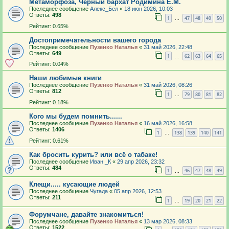
Метаморфоза, Черный бархат Родимина Е.М.
Последнее сообщение
Алекс_Бел
«
18 июн 2026, 10:03
Ответы:
498
1
47
48
49
50
…
Рейтинг: 0.65%
Достопримечательности вашего города
Последнее сообщение
Пузенко Наталья
«
31 май 2026, 22:48
Ответы:
649
1
62
63
64
65
…
Рейтинг: 0.04%
Наши любимые книги
Последнее сообщение
Пузенко Наталья
«
31 май 2026, 08:26
Ответы:
812
1
79
80
81
82
…
Рейтинг: 0.18%
Кого мы будем помнить......
Последнее сообщение
Пузенко Наталья
«
16 май 2026, 16:58
Ответы:
1406
1
138
139
140
141
…
Рейтинг: 0.61%
Как бросить курить? или всё о табаке!
Последнее сообщение
Иван _К
«
29 апр 2026, 23:32
Ответы:
484
1
46
47
48
49
…
Клещи..... кусающие людей
Последнее сообщение
Чугада
«
05 апр 2026, 12:53
Ответы:
211
1
19
20
21
22
…
Форумчане, давайте знакомиться!
Последнее сообщение
Пузенко Наталья
«
13 мар 2026, 08:33
Ответы:
1522