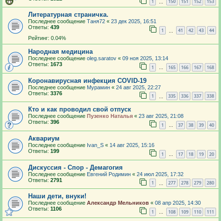
1
150
151
152
153
…
Литературная страничка.
Последнее сообщение
Таня72
«
23 дек 2025, 16:51
Ответы:
439
1
41
42
43
44
…
Рейтинг: 0.04%
Народная медицина
Последнее сообщение
oleg.saratov
«
09 ноя 2025, 13:14
Ответы:
1673
1
165
166
167
168
…
Коронавирусная инфекция COVID-19
Последнее сообщение
Мурамин
«
24 авг 2025, 22:27
Ответы:
3376
1
335
336
337
338
…
Кто и как проводил свой отпуск
Последнее сообщение
Пузенко Наталья
«
23 авг 2025, 21:08
Ответы:
396
1
37
38
39
40
…
Аквариум
Последнее сообщение
Ivan_S
«
14 авг 2025, 15:16
Ответы:
199
1
17
18
19
20
…
Дискуссия - Спор - Демагогия
Последнее сообщение
Евгений Родимин
«
24 июл 2025, 17:32
Ответы:
2791
1
277
278
279
280
…
Наши дети, внуки!
Последнее сообщение
Александр Мельников
«
08 апр 2025, 14:30
Ответы:
1106
1
108
109
110
111
…