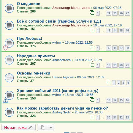
О медицине
Последнее сообщение
Александр Мельников
«
06 мар 2022, 07:15
Ответы:
266
1
24
25
26
27
…
Всё о сотовой связи (тарифы, услуги и т.д.)
Последнее сообщение
Александр Мельников
«
19 фев 2022, 17:19
Ответы:
151
1
13
14
15
16
…
Про Любовь!
Последнее сообщение
wldmir
«
18 янв 2022, 22:55
Ответы:
376
1
35
36
37
38
…
Народные приметы
Последнее сообщение
Annapetrova
«
13 янв 2022, 18:29
Ответы:
207
1
18
19
20
21
…
Основы генетики
Последнее сообщение
Павел Адясов
«
09 окт 2021, 12:09
Ответы:
37
1
2
3
4
Хроники событий 2011 (катастрофы и.т.д.)
Последнее сообщение
wldmir
«
13 июн 2021, 10:55
Ответы:
158
1
13
14
15
16
…
Как можно заработать деньги уйдя на пенсию?
Последнее сообщение
AndreyNikitin
«
28 ноя 2020, 18:36
Ответы:
323
1
30
31
32
33
…
Новая тема