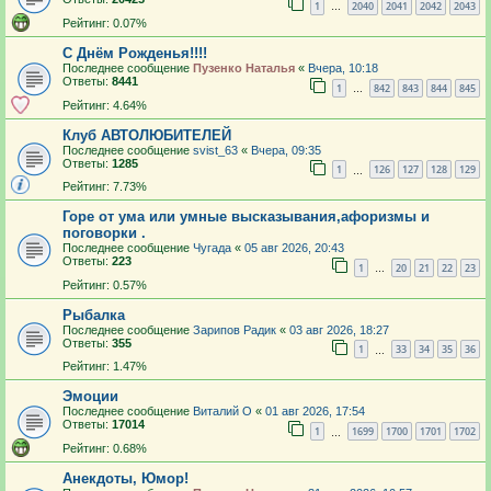
1
2040
2041
2042
2043
…
Рейтинг: 0.07%
С Днём Рожденья!!!!
Последнее сообщение
Пузенко Наталья
«
Вчера, 10:18
Ответы:
8441
1
842
843
844
845
…
Рейтинг: 4.64%
Клуб АВТОЛЮБИТЕЛЕЙ
Последнее сообщение
svist_63
«
Вчера, 09:35
Ответы:
1285
1
126
127
128
129
…
Рейтинг: 7.73%
Горе от ума или умные высказывания,афоризмы и
поговорки .
Последнее сообщение
Чугада
«
05 авг 2026, 20:43
Ответы:
223
1
20
21
22
23
…
Рейтинг: 0.57%
Рыбалка
Последнее сообщение
Зарипов Радик
«
03 авг 2026, 18:27
Ответы:
355
1
33
34
35
36
…
Рейтинг: 1.47%
Эмоции
Последнее сообщение
Виталий О
«
01 авг 2026, 17:54
Ответы:
17014
1
1699
1700
1701
1702
…
Рейтинг: 0.68%
Анекдоты, Юмор!