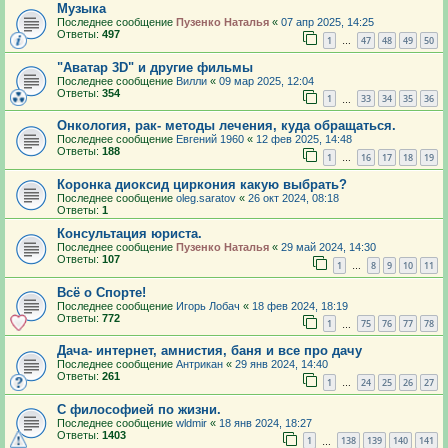
Музыка
Последнее сообщение
Пузенко Наталья
«
07 апр 2025, 14:25
Ответы:
497
1
47
48
49
50
…
"Аватар 3D" и другие фильмы
Последнее сообщение
Вилли
«
09 мар 2025, 12:04
Ответы:
354
1
33
34
35
36
…
Онкология, рак- методы лечения, куда обращаться.
Последнее сообщение
Евгений 1960
«
12 фев 2025, 14:48
Ответы:
188
1
16
17
18
19
…
Коронка диоксид циркония какую выбрать?
Последнее сообщение
oleg.saratov
«
26 окт 2024, 08:18
Ответы:
1
Консультация юриста.
Последнее сообщение
Пузенко Наталья
«
29 май 2024, 14:30
Ответы:
107
1
8
9
10
11
…
Всё о Спорте!
Последнее сообщение
Игорь Лобач
«
18 фев 2024, 18:19
Ответы:
772
1
75
76
77
78
…
Дача- интернет, амнистия, баня и все про дачу
Последнее сообщение
Антрикан
«
29 янв 2024, 14:40
Ответы:
261
1
24
25
26
27
…
С философией по жизни.
Последнее сообщение
wldmir
«
18 янв 2024, 18:27
Ответы:
1403
1
138
139
140
141
…