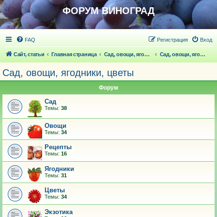
ФОРУМ ВИНОГРАД
FAQ
Регистрация
Вход
Сайт, статьи
Главная страница
Сад, овощи, ягодники, цветы, беседка
Сад, овощи, ягодники, цветы
Сад, овощи, ягодники, цветы
Форум
Сад
Темы:
38
Овощи
Темы:
34
Рецепты
Темы:
16
Ягодники
Темы:
31
Цветы
Темы:
34
Экзотика