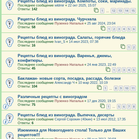
Рецепты блюд из винограда. Компоты, соки, маринады.
Последнее сообщение
wldmir
«
22 окт 2025, 15:07
Ответы:
142
1
12
13
14
15
…
Рецепты блюд из винограда. Чурчхела
Последнее сообщение
Пузенко Наталья
«
25 авг 2024, 23:04
Ответы:
58
1
2
3
4
5
6
Рецепты блюд из винограда. Салаты, горячие блюда
Последнее сообщение
Ivan_S
«
14 июл 2023, 07:38
Ответы:
16
1
2
Рецепты блюд из винограда. Варенья, джемы,
конфитюры.
Последнее сообщение
Пузенко Наталья
«
24 янв 2023, 22:49
Ответы:
45
1
2
3
4
5
Баклажан- новые сорта, посадка, рассада, болезни
Последнее сообщение
Александр Ч
«
10 мар 2022, 10:19
Ответы:
104
1
8
9
10
11
…
Различные рецепты с виноградом
Последнее сообщение
Пузенко Наталья
«
17 дек 2020, 19:15
Ответы:
75
1
5
6
7
8
…
Рецепты блюд из винограда. Выпечка, десерты
Последнее сообщение
Сергей Сорокин (40кин)
«
13 июл 2012, 17:35
Ответы:
6
Изюминка для Новогоднего стола! Только для Ваших
рецептов!!!
Последнее сообщение
Пузенко Наталья
«
09 янв 2012, 20:58