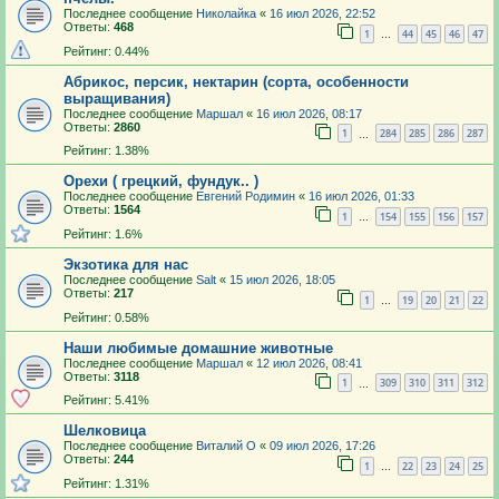
Последнее сообщение
Николайка
«
16 июл 2026, 22:52
Ответы:
468
1
44
45
46
47
…
Рейтинг: 0.44%
Абрикос, персик, нектарин (сорта, особенности
выращивания)
Последнее сообщение
Маршал
«
16 июл 2026, 08:17
Ответы:
2860
1
284
285
286
287
…
Рейтинг: 1.38%
Орехи ( грецкий, фундук.. )
Последнее сообщение
Евгений Родимин
«
16 июл 2026, 01:33
Ответы:
1564
1
154
155
156
157
…
Рейтинг: 1.6%
Экзотика для нас
Последнее сообщение
Salt
«
15 июл 2026, 18:05
Ответы:
217
1
19
20
21
22
…
Рейтинг: 0.58%
Наши любимые домашние животные
Последнее сообщение
Маршал
«
12 июл 2026, 08:41
Ответы:
3118
1
309
310
311
312
…
Рейтинг: 5.41%
Шелковица
Последнее сообщение
Виталий О
«
09 июл 2026, 17:26
Ответы:
244
1
22
23
24
25
…
Рейтинг: 1.31%