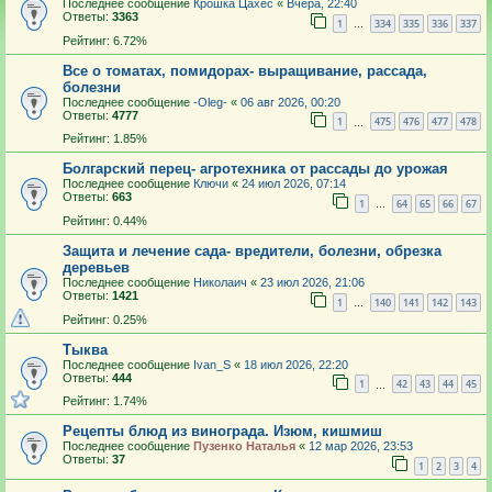
Последнее сообщение
Крошка Цахес
«
Вчера, 22:40
Ответы:
3363
1
334
335
336
337
…
Рейтинг: 6.72%
Все о томатах, помидорах- выращивание, рассада,
болезни
Последнее сообщение
-Oleg-
«
06 авг 2026, 00:20
Ответы:
4777
1
475
476
477
478
…
Рейтинг: 1.85%
Болгарский перец- агротехника от рассады до урожая
Последнее сообщение
Ключи
«
24 июл 2026, 07:14
Ответы:
663
1
64
65
66
67
…
Рейтинг: 0.44%
Защита и лечение сада- вредители, болезни, обрезка
деревьев
Последнее сообщение
Николаич
«
23 июл 2026, 21:06
Ответы:
1421
1
140
141
142
143
…
Рейтинг: 0.25%
Тыква
Последнее сообщение
Ivan_S
«
18 июл 2026, 22:20
Ответы:
444
1
42
43
44
45
…
Рейтинг: 1.74%
Рецепты блюд из винограда. Изюм, кишмиш
Последнее сообщение
Пузенко Наталья
«
12 мар 2026, 23:53
Ответы:
37
1
2
3
4