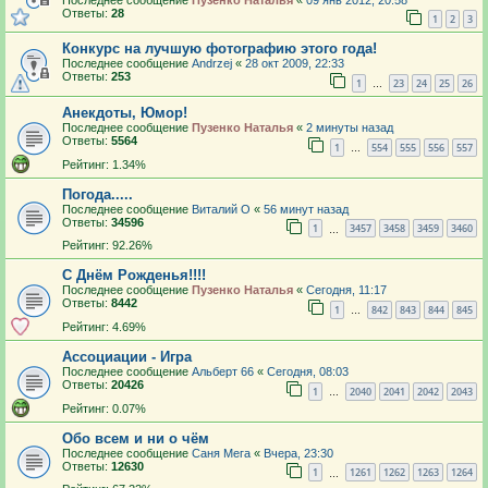
Ответы:
28
1
2
3
Конкурс на лучшую фотографию этого года!
Последнее сообщение
Andrzej
«
28 окт 2009, 22:33
Ответы:
253
1
23
24
25
26
…
Анекдоты, Юмор!
Последнее сообщение
Пузенко Наталья
«
2 минуты назад
Ответы:
5564
1
554
555
556
557
…
Рейтинг: 1.34%
Погода.....
Последнее сообщение
Виталий О
«
56 минут назад
Ответы:
34596
1
3457
3458
3459
3460
…
Рейтинг: 92.26%
С Днём Рожденья!!!!
Последнее сообщение
Пузенко Наталья
«
Сегодня, 11:17
Ответы:
8442
1
842
843
844
845
…
Рейтинг: 4.69%
Ассоциации - Игра
Последнее сообщение
Альберт 66
«
Сегодня, 08:03
Ответы:
20426
1
2040
2041
2042
2043
…
Рейтинг: 0.07%
Обо всем и ни о чём
Последнее сообщение
Саня Мега
«
Вчера, 23:30
Ответы:
12630
1
1261
1262
1263
1264
…