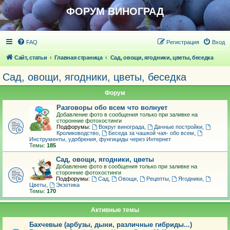
ФОРУМ ВИНОГРАД
FAQ
Регистрация
Вход
Сайт, статьи
Главная страница
Сад, овощи, ягодники, цветы, беседка
Сад, овощи, ягодники, цветы, беседка
Форум
Разговоры обо всем что волнует
Добавление фото в сообщения только при заливке на
сторонние фотохостинги
Подфорумы:
Вокруг винограда
,
Дачные постройки
,
Кролиководство
,
Беседа за чашкой чая- обо всем
,
Инструменты, удобрения, фунгициды через Интернет
Темы:
185
Сад, овощи, ягодники, цветы
Добавление фото в сообщения только при заливке на
сторонние фотохостинги
Подфорумы:
Сад
,
Овощи
,
Рецепты
,
Ягодники
,
Цветы
,
Экзотика
Темы:
170
Активные темы
Бахчевые (арбузы, дыни, различные гибриды...)