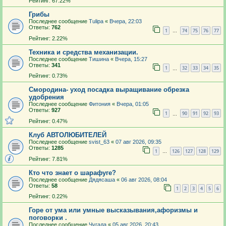
Рейтинг: 67.22%
Грибы
Последнее сообщение
Tulipa
«
Вчера, 22:03
Ответы:
762
1
74
75
76
77
…
Рейтинг: 2.22%
Техника и средства механизации.
Последнее сообщение
Тишина
«
Вчера, 15:27
Ответы:
341
1
32
33
34
35
…
Рейтинг: 0.73%
Смородина- уход посадка выращивание обрезка
удобрения
Последнее сообщение
Фитония
«
Вчера, 01:05
Ответы:
927
1
90
91
92
93
…
Рейтинг: 0.47%
Клуб АВТОЛЮБИТЕЛЕЙ
Последнее сообщение
svist_63
«
07 авг 2026, 09:35
Ответы:
1285
1
126
127
128
129
…
Рейтинг: 7.81%
Кто что знает о шарафуге?
Последнее сообщение
Дядясаша
«
06 авг 2026, 08:04
Ответы:
58
1
2
3
4
5
6
Рейтинг: 0.22%
Горе от ума или умные высказывания,афоризмы и
поговорки .
Последнее сообщение
Чугада
«
05 авг 2026, 20:43