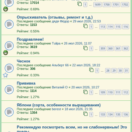
Ответы:
17014
1
1699
1700
1701
1702
…
Рейтинг: 0.69%
Опрыскиватель (отзывы, ремонт и т.д.)
Последнее сообщение
дядя Фёдор
«
29 июл 2026, 22:53
Ответы:
1153
1
113
114
115
116
…
Рейтинг: 0.55%
Поздравляем!
Последнее сообщение
Tulipa
«
26 июл 2026, 11:07
Ответы:
3619
1
359
360
361
362
…
Рейтинг: 0.94%
Чеснок
Последнее сообщение
Альберт 66
«
22 июл 2026, 18:22
Ответы:
306
1
28
29
30
31
…
Рейтинг: 0.33%
Прививка
Последнее сообщение
Виталий О
«
20 июл 2026, 10:27
Ответы:
1114
1
109
110
111
112
…
Рейтинг: 1.27%
Яблони (сорта, особенности выращивания)
Последнее сообщение
berest
«
18 июл 2026, 21:35
Ответы:
1354
1
133
134
135
136
…
Рейтинг: 1.27%
Рекомендую посмотреть всем, но не слабонервным! Это
пчелы.