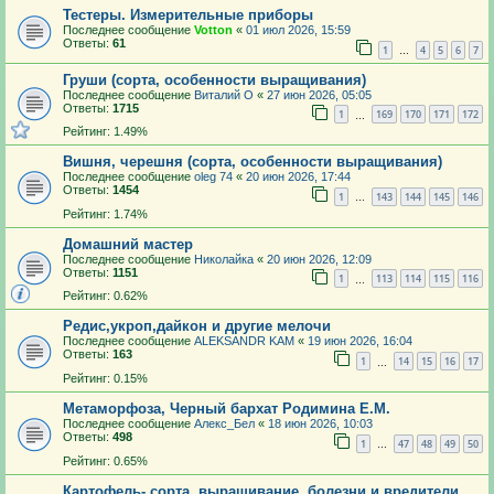
Тестеры. Измерительные приборы
Последнее сообщение
Votton
«
01 июл 2026, 15:59
Ответы:
61
1
4
5
6
7
…
Груши (сорта, особенности выращивания)
Последнее сообщение
Виталий О
«
27 июн 2026, 05:05
Ответы:
1715
1
169
170
171
172
…
Рейтинг: 1.49%
Вишня, черешня (сорта, особенности выращивания)
Последнее сообщение
oleg 74
«
20 июн 2026, 17:44
Ответы:
1454
1
143
144
145
146
…
Рейтинг: 1.74%
Домашний мастер
Последнее сообщение
Николайка
«
20 июн 2026, 12:09
Ответы:
1151
1
113
114
115
116
…
Рейтинг: 0.62%
Редис,укроп,дайкон и другие мелочи
Последнее сообщение
ALEKSANDR KAM
«
19 июн 2026, 16:04
Ответы:
163
1
14
15
16
17
…
Рейтинг: 0.15%
Метаморфоза, Черный бархат Родимина Е.М.
Последнее сообщение
Алекс_Бел
«
18 июн 2026, 10:03
Ответы:
498
1
47
48
49
50
…
Рейтинг: 0.65%
Картофель- сорта, выращивание, болезни и вредители