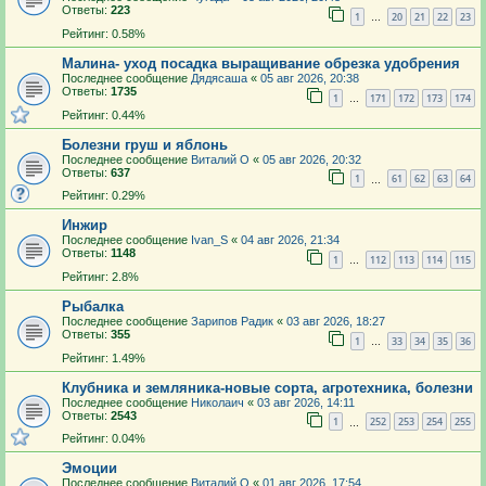
Ответы:
223
1
20
21
22
23
…
Рейтинг: 0.58%
Малина- уход посадка выращивание обрезка удобрения
Последнее сообщение
Дядясаша
«
05 авг 2026, 20:38
Ответы:
1735
1
171
172
173
174
…
Рейтинг: 0.44%
Болезни груш и яблонь
Последнее сообщение
Виталий О
«
05 авг 2026, 20:32
Ответы:
637
1
61
62
63
64
…
Рейтинг: 0.29%
Инжир
Последнее сообщение
Ivan_S
«
04 авг 2026, 21:34
Ответы:
1148
1
112
113
114
115
…
Рейтинг: 2.8%
Рыбалка
Последнее сообщение
Зарипов Радик
«
03 авг 2026, 18:27
Ответы:
355
1
33
34
35
36
…
Рейтинг: 1.49%
Клубника и земляника-новые сорта, агротехника, болезни
Последнее сообщение
Николаич
«
03 авг 2026, 14:11
Ответы:
2543
1
252
253
254
255
…
Рейтинг: 0.04%
Эмоции
Последнее сообщение
Виталий О
«
01 авг 2026, 17:54