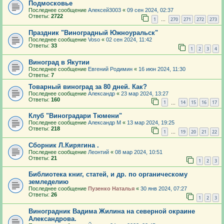
Подмосковье
Последнее сообщение
Алексей3003
«
09 сен 2024, 02:37
Ответы:
2722
1
270
271
272
273
…
Праздник "Виноградный Южноуральск"
Последнее сообщение
Voso
«
02 сен 2024, 11:42
Ответы:
33
1
2
3
4
Виноград в Якутии
Последнее сообщение
Евгений Родимин
«
16 июн 2024, 11:30
Ответы:
7
Товарный виноград за 80 дней. Как?
Последнее сообщение
Александр
«
23 мар 2024, 13:27
Ответы:
160
1
14
15
16
17
…
Клуб "Виноградари Тюмени"
Последнее сообщение
Александр М
«
13 мар 2024, 19:25
Ответы:
218
1
19
20
21
22
…
Сборник Л.Кирягина .
Последнее сообщение
Леонтий
«
08 мар 2024, 10:51
Ответы:
21
1
2
3
Библиотека книг, статей, и др. по органическому
земледелию
Последнее сообщение
Пузенко Наталья
«
30 янв 2024, 07:27
Ответы:
26
1
2
3
Виноградник Вадима Жилина на северной окраине
Александрова.