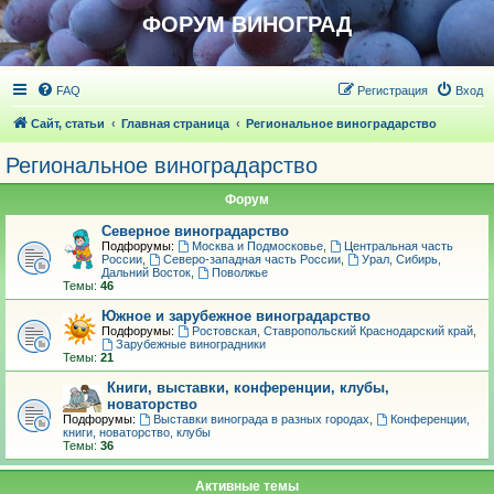
ФОРУМ ВИНОГРАД
FAQ
Регистрация
Вход
Сайт, статьи
Главная страница
Региональное виноградарство
Региональное виноградарство
Форум
Северное виноградарство
Подфорумы:
Москва и Подмосковье
,
Центральная часть
России
,
Северо-западная часть России
,
Урал, Сибирь,
Дальний Восток
,
Поволжье
Темы:
46
Южное и зарубежное виноградарство
Подфорумы:
Ростовская, Ставропольский Краснодарский край
,
Зарубежные виноградники
Темы:
21
Книги, выставки, конференции, клубы,
новаторство
Подфорумы:
Выставки винограда в разных городах
,
Конференции,
книги, новаторство, клубы
Темы:
36
Активные темы