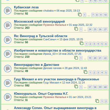
1
9
10
11
12
…
Кубанская лоза
Последнее сообщение
chubaka
«
06 мар 2025, 19:13
Ответы:
92
1
7
8
9
10
…
Московский клуб виноградарей
Последнее сообщение
Пузенко Наталья
«
01 мар 2025, 22:32
Ответы:
263
1
24
25
26
27
…
Re: Виноград в Тульской области
Последнее сообщение
СанСаныч
«
15 фев 2025, 10:25
Ответы:
50
1
2
3
4
5
6
Изобретение и новаторство в области виноградарства
Последнее сообщение
Ирина_63
«
19 янв 2025, 07:25
Ответы:
210
1
19
20
21
22
…
Виноградарство в Дагестане
Последнее сообщение
Дачник-чачник
«
28 дек 2024, 11:43
Ответы:
49
1
2
3
4
5
Гуцу Михаил и его участок винограда в Подмосковье
Последнее сообщение
Гуцу Михаил
«
12 ноя 2024, 11:14
Ответы:
592
1
57
58
59
60
…
Южноуральск. Опыт Сергеева Н.Г.
Последнее сообщение
Пузенко Наталья
«
01 окт 2024, 23:21
Ответы:
11
1
2
Александр Сопин. Опыт выращивания винограда в