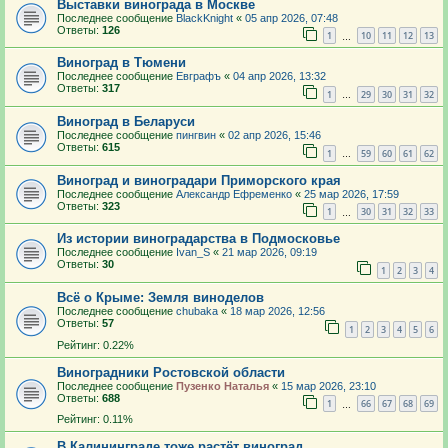
Выставки винограда в Москве
Последнее сообщение
BlackKnight
«
05 апр 2026, 07:48
Ответы:
126
1
10
11
12
13
…
Виноград в Тюмени
Последнее сообщение
Евграфъ
«
04 апр 2026, 13:32
Ответы:
317
1
29
30
31
32
…
Виноград в Беларуси
Последнее сообщение
пингвин
«
02 апр 2026, 15:46
Ответы:
615
1
59
60
61
62
…
Виноград и виноградари Приморского края
Последнее сообщение
Александр Ефременко
«
25 мар 2026, 17:59
Ответы:
323
1
30
31
32
33
…
Из истории виноградарства в Подмосковье
Последнее сообщение
Ivan_S
«
21 мар 2026, 09:19
Ответы:
30
1
2
3
4
Всё о Крыме: Земля виноделов
Последнее сообщение
chubaka
«
18 мар 2026, 12:56
Ответы:
57
1
2
3
4
5
6
Рейтинг: 0.22%
Виноградники Ростовской области
Последнее сообщение
Пузенко Наталья
«
15 мар 2026, 23:10
Ответы:
688
1
66
67
68
69
…
Рейтинг: 0.11%
В Калининграде тоже растёт виноград