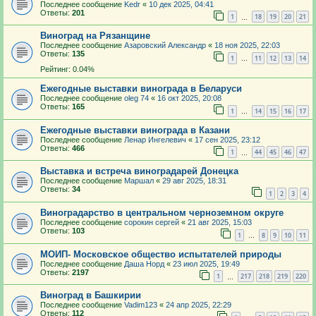
Последнее сообщение
Kedr
«
10 дек 2025, 04:41
Ответы:
201
1
18
19
20
21
…
Виноград на Рязанщине
Последнее сообщение
Азаровский Александр
«
18 ноя 2025, 22:03
Ответы:
135
1
11
12
13
14
…
Рейтинг: 0.04%
Ежегодные выставки винограда в Беларуси
Последнее сообщение
oleg 74
«
16 окт 2025, 20:08
Ответы:
165
1
14
15
16
17
…
Ежегодные выставки винограда в Казани
Последнее сообщение
Ленар Ингелевич
«
17 сен 2025, 23:12
Ответы:
466
1
44
45
46
47
…
Выставка и встреча виноградарей Донецка
Последнее сообщение
Маршал
«
29 авг 2025, 18:31
Ответы:
34
1
2
3
4
Виноградарство в центральном черноземном округе
Последнее сообщение
сорокин сергей
«
21 авг 2025, 15:03
Ответы:
103
1
8
9
10
11
…
МОИП- Московское общество испытателей природы
Последнее сообщение
Даша Норд
«
23 июл 2025, 19:49
Ответы:
2197
1
217
218
219
220
…
Виноград в Башкирии
Последнее сообщение
Vadim123
«
24 апр 2025, 22:29
Ответы:
112