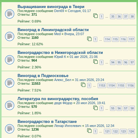
Выращивание винограда в Твери
Последнее сообщение
Den69
«
Сегодня, 01:17
Ответы:
371
1
35
36
37
38
…
Рейтинг: 0.69%
Виноград в Ленинградской области
Последнее сообщение
Med
«
Вчера, 23:07
Ответы:
1160
1
114
115
116
117
…
Рейтинг: 12.62%
Виноградарство в Нижегородской области
Последнее сообщение
Юрий К
«
01 авг 2026, 21:06
Ответы:
964
1
94
95
96
97
…
Рейтинг: 2.36%
Виноград в Подмосковье
Последнее сообщение
Алекс_Бел
«
31 июл 2026, 23:24
Ответы:
11553
1
1153
1154
1155
1156
…
Рейтинг: 7.51%
Литература по виноградарству, пособия
Последнее сообщение
дядя Фёдор
«
20 июл 2026, 19:41
Ответы:
570
1
55
56
57
58
…
Рейтинг: 1.85%
Виноградарство в Татарстане
Последнее сообщение
Ленар Ингелевич
«
15 июл 2026, 12:34
Ответы:
1236
1
121
122
123
124
…
Рейтинг: 0.07%