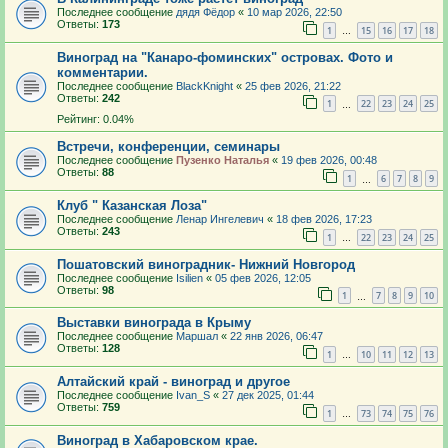
Последнее сообщение
дядя Фёдор
«
10 мар 2026, 22:50
Ответы:
173
1
15
16
17
18
…
Виноград на "Канаро-фоминских" островах. Фото и
комментарии.
Последнее сообщение
BlackKnight
«
25 фев 2026, 21:22
Ответы:
242
1
22
23
24
25
…
Рейтинг: 0.04%
Встречи, конференции, семинары
Последнее сообщение
Пузенко Наталья
«
19 фев 2026, 00:48
Ответы:
88
1
6
7
8
9
…
Клуб " Казанская Лоза"
Последнее сообщение
Ленар Ингелевич
«
18 фев 2026, 17:23
Ответы:
243
1
22
23
24
25
…
Пошатовский виноградник- Нижний Новгород
Последнее сообщение
Isilien
«
05 фев 2026, 12:05
Ответы:
98
1
7
8
9
10
…
Выставки винограда в Крыму
Последнее сообщение
Маршал
«
22 янв 2026, 06:47
Ответы:
128
1
10
11
12
13
…
Алтайский край - виноград и другое
Последнее сообщение
Ivan_S
«
27 дек 2025, 01:44
Ответы:
759
1
73
74
75
76
…
Виноград в Хабаровском крае.