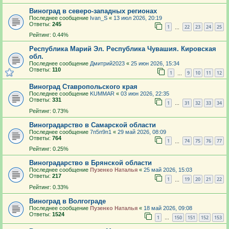
Виноград в северо-западных регионах
Последнее сообщение
Ivan_S
«
13 июл 2026, 20:19
Ответы:
245
1
22
23
24
25
…
Рейтинг: 0.44%
Республика Марий Эл. Республика Чувашия. Кировская
обл.
Последнее сообщение
Дмитрий2023
«
25 июн 2026, 15:34
Ответы:
110
1
9
10
11
12
…
Виноград Ставропольского края
Последнее сообщение
KUMMAR
«
03 июн 2026, 22:35
Ответы:
331
1
31
32
33
34
…
Рейтинг: 0.73%
Виноградарство в Самарской области
Последнее сообщение
7п5п9п1
«
29 май 2026, 08:09
Ответы:
764
1
74
75
76
77
…
Рейтинг: 0.25%
Виноградарство в Брянской области
Последнее сообщение
Пузенко Наталья
«
25 май 2026, 15:03
Ответы:
217
1
19
20
21
22
…
Рейтинг: 0.33%
Виноград в Волгограде
Последнее сообщение
Пузенко Наталья
«
18 май 2026, 09:08
Ответы:
1524
1
150
151
152
153
…