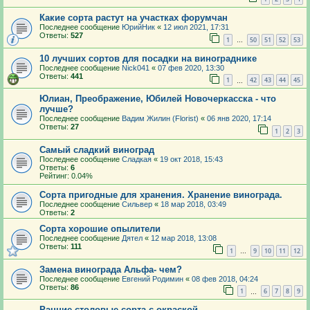
Какие сорта растут на участках форумчан
Последнее сообщение
ЮрийНик
«
12 июл 2021, 17:31
Ответы:
527
1
50
51
52
53
…
10 лучших сортов для посадки на винограднике
Последнее сообщение
Nick041
«
07 фев 2020, 13:30
Ответы:
441
1
42
43
44
45
…
Юлиан, Преображение, Юбилей Новочеркасска - что
лучше?
Последнее сообщение
Вадим Жилин (Florist)
«
06 янв 2020, 17:14
Ответы:
27
1
2
3
Самый сладкий виноград
Последнее сообщение
Сладкая
«
19 окт 2018, 15:43
Ответы:
6
Рейтинг: 0.04%
Сорта пригодные для хранения. Хранение винограда.
Последнее сообщение
Сильвер
«
18 мар 2018, 03:49
Ответы:
2
Сорта хорошие опылители
Последнее сообщение
Дятел
«
12 мар 2018, 13:08
Ответы:
111
1
9
10
11
12
…
Замена винограда Альфа- чем?
Последнее сообщение
Евгений Родимин
«
08 фев 2018, 04:24
Ответы:
86
1
6
7
8
9
…
Ранние столовые сорта с окраской