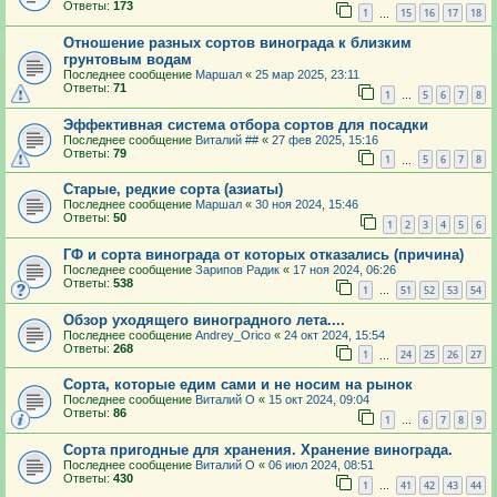
Ответы:
173
1
15
16
17
18
…
Отношение разных сортов винограда к близким
грунтовым водам
Последнее сообщение
Маршал
«
25 мар 2025, 23:11
Ответы:
71
1
5
6
7
8
…
Эффективная система отбора сортов для посадки
Последнее сообщение
Виталий ##
«
27 фев 2025, 15:16
Ответы:
79
1
5
6
7
8
…
Старые, редкие сорта (азиаты)
Последнее сообщение
Маршал
«
30 ноя 2024, 15:46
Ответы:
50
1
2
3
4
5
6
ГФ и сорта винограда от которых отказались (причина)
Последнее сообщение
Зарипов Радик
«
17 ноя 2024, 06:26
Ответы:
538
1
51
52
53
54
…
Обзор уходящего виноградного лета....
Последнее сообщение
Andrey_Orico
«
24 окт 2024, 15:54
Ответы:
268
1
24
25
26
27
…
Сорта, которые едим сами и не носим на рынок
Последнее сообщение
Виталий О
«
15 окт 2024, 09:04
Ответы:
86
1
6
7
8
9
…
Сорта пригодные для хранения. Хранение винограда.
Последнее сообщение
Виталий О
«
06 июл 2024, 08:51
Ответы:
430
1
41
42
43
44
…