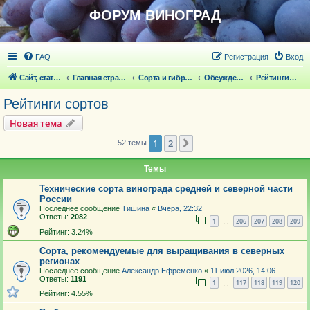
ФОРУМ ВИНОГРАД
FAQ
Регистрация
Вход
Сайт, статьи
Главная страница
Сорта и гибридные формы винограда
Обсуждение сортов винограда и новейших ГФ
Рейтинги сортов
Рейтинги сортов
Новая тема
1
2
След.
52 темы
Темы
Технические сорта винограда средней и северной части
России
Последнее сообщение
Тишина
«
Вчера, 22:32
Ответы:
2082
1
206
207
208
209
…
Рейтинг: 3.24%
Сорта, рекомендуемые для выращивания в северных
регионах
Последнее сообщение
Александр Ефременко
«
11 июл 2026, 14:06
Ответы:
1191
1
117
118
119
120
…
Рейтинг: 4.55%