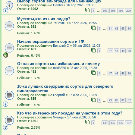
Выбор сортов винограда для начинающих
Последнее сообщение
Den69
«
16 апр 2026, 13:03
Ответы:
1992
1
197
198
199
200
…
Мускаты,кто из них лидер?
Последнее сообщение
7п5п9п1
«
07 авг 2026, 19:55
Ответы:
631
1
61
62
63
64
…
Рейтинг: 1.46%
Начало окрашивания сортов и ГФ
Последнее сообщение
Виталий О
«
05 авг 2026, 11:03
Ответы:
497
1
47
48
49
50
…
Рейтинг: 6.45%
От каких сортов мы избавились и почему
Последнее сообщение
mikl6566
«
03 авг 2026, 15:38
Ответы:
491
1
47
48
49
50
…
Рейтинг: 1.68%
10-ка лучших сверхранних сортов для северного
виноградарства
Последнее сообщение
Георгий
«
27 июл 2026, 13:09
Ответы:
815
1
79
80
81
82
…
Рейтинг: 1.49%
Кто что интересного посадил на участке в этом году?
Последнее сообщение
Чугада
«
17 июл 2026, 05:56
Ответы:
1361
1
134
135
136
137
…
Рейтинг: 2.33%