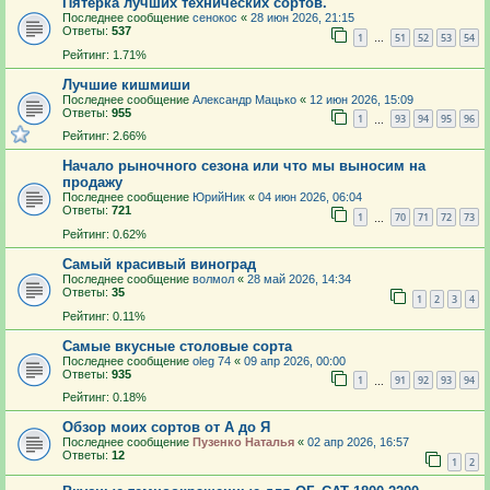
Пятёрка лучших технических сортов.
Последнее сообщение
сенокос
«
28 июн 2026, 21:15
Ответы:
537
1
51
52
53
54
…
Рейтинг: 1.71%
Лучшие кишмиши
Последнее сообщение
Александр Мацько
«
12 июн 2026, 15:09
Ответы:
955
1
93
94
95
96
…
Рейтинг: 2.66%
Начало рыночного сезона или что мы выносим на
продажу
Последнее сообщение
ЮрийНик
«
04 июн 2026, 06:04
Ответы:
721
1
70
71
72
73
…
Рейтинг: 0.62%
Самый красивый виноград
Последнее сообщение
волмол
«
28 май 2026, 14:34
Ответы:
35
1
2
3
4
Рейтинг: 0.11%
Самые вкусные столовые сорта
Последнее сообщение
oleg 74
«
09 апр 2026, 00:00
Ответы:
935
1
91
92
93
94
…
Рейтинг: 0.18%
Обзор моих сортов от А до Я
Последнее сообщение
Пузенко Наталья
«
02 апр 2026, 16:57
Ответы:
12
1
2