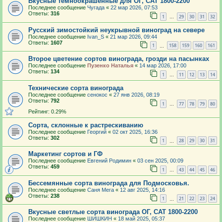
Вкусные темноокрашенные для ОГ, САТ 1800-2200
Последнее сообщение
Чугада
«
22 мар 2026, 07:53
Ответы:
316
1
29
30
31
32
…
Русский зимостойкий неукрывной виноград на севере
Последнее сообщение
Ivan_S
«
21 мар 2026, 09:44
Ответы:
1607
1
158
159
160
161
…
Второе цветение сортов винограда, грозди на пасынках
Последнее сообщение
Пузенко Наталья
«
14 мар 2026, 17:00
Ответы:
134
1
11
12
13
14
…
Технические сорта винограда
Последнее сообщение
сенокос
«
27 янв 2026, 08:19
Ответы:
792
1
77
78
79
80
…
Рейтинг: 0.29%
Сорта, склонные к растрескиванию
Последнее сообщение
Георгий
«
02 окт 2025, 16:36
Ответы:
302
1
28
29
30
31
…
Маркетинг сортов и ГФ
Последнее сообщение
Евгений Родимин
«
03 сен 2025, 00:09
Ответы:
459
1
43
44
45
46
…
Бессемянные сорта винограда для Подмосковья.
Последнее сообщение
Саня Мега
«
12 авг 2025, 14:16
Ответы:
238
1
21
22
23
24
…
Вкусные светлые сорта винограда ОГ, САТ 1800-2200
Последнее сообщение
ШИШКИН
«
18 май 2025, 05:37