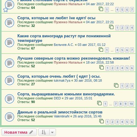
Последнее сообщение
Пузенко Наталья
«
04 авг 2017, 22:22
Ответы:
64
1
4
5
6
7
…
Сорта, которые не любят /не едят/ осы
Последнее сообщение
Пузенко Наталья
«
04 авг 2017, 22:21
Ответы:
32
1
2
3
4
Какие сорта винограда растут при пониженной
температуре
Последнее сообщение
Бельчев А.С.
«
03 авг 2017, 01:12
Ответы:
67
1
4
5
6
7
…
Лучшие северные сорта можно рекомендовать южанам!
Последнее сообщение
Пузенко Наталья
«
18 окт 2016, 22:58
Ответы:
52
1
2
3
4
5
6
Сорта, которые очень любят ( едят ) осы.
Последнее сообщение
tukmak7ya
«
30 авг 2016, 08:18
Ответы:
27
1
2
3
Сорта, выращиваемые южными виноградарями.
Последнее сообщение
DED
«
29 авг 2016, 15:01
Ответы:
90
1
7
8
9
10
…
Данные о реальной зимостойкости сортов
Последнее сообщение
ValentinaN
«
26 апр 2016, 15:46
Ответы:
52
1
2
3
4
5
6
Новая тема