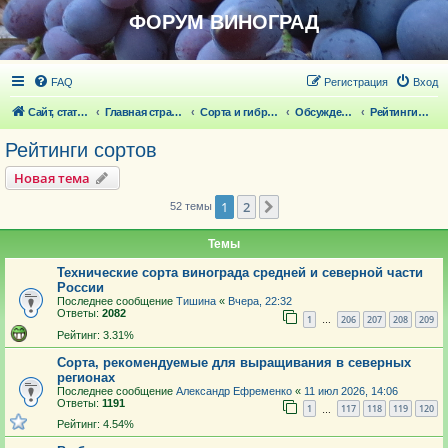
ФОРУМ ВИНОГРАД
FAQ
Регистрация
Вход
Сайт, статьи
Главная страница
Сорта и гибридные формы винограда
Обсуждение сортов винограда и новейших ГФ
Рейтинги сортов
Рейтинги сортов
Новая тема
1
2
След.
52 темы
Темы
Технические сорта винограда средней и северной части
России
Последнее сообщение
Тишина
«
Вчера, 22:32
Ответы:
2082
1
206
207
208
209
…
Рейтинг: 3.31%
Сорта, рекомендуемые для выращивания в северных
регионах
Последнее сообщение
Александр Ефременко
«
11 июл 2026, 14:06
Ответы:
1191
1
117
118
119
120
…
Рейтинг: 4.54%