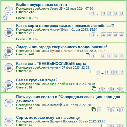
Выбор неукрывных сортов
Последнее сообщение
Игорь 25
«
28 июн 2024, 07:20
Ответы:
212
1
19
20
21
22
…
Рейтинг: 0.22%
Какие сорта винограда самые полезные /лечебные/?
Последнее сообщение
AndreyNikitin
«
01 окт 2023, 15:54
Ответы:
281
1
26
27
28
29
…
Рейтинг: 0.36%
Лидеры винограда сверхраннего плодоношения!
Последнее сообщение
Пузенко Наталья
«
13 авг 2023, 22:14
Ответы:
478
1
45
46
47
48
…
Какие есть ТЕНЕВЫНОСЛИВЫЕ сорта
Последнее сообщение
женек
«
07 фев 2023, 22:03
Ответы:
90
1
7
8
9
10
…
Самая крупная ягода?
Последнее сообщение
НИК-олай
«
14 янв 2023, 20:48
Ответы:
59
1
2
3
4
5
6
Пять лучших сортов и ГФ народных селекционеров для
дачников.
Последнее сообщение
Виталий О
«
07 сен 2022, 20:01
Ответы:
64
1
4
5
6
7
…
Сорта, которые пекутся на солнце
Последнее сообщение
Валерий Воронеж
«
05 сен 2022, 23:16
Ответы:
39
1
2
3
4