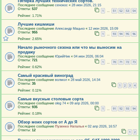
Пятёрка лучших технических сортов.
Последнее сообщение
сенокос
«
28 июн 2026, 21:15
Ответы:
537
1
51
52
53
54
…
Рейтинг: 1.71%
Лучшие кишмиши
Последнее сообщение
Александр Мацько
«
12 июн 2026, 15:09
Ответы:
955
1
93
94
95
96
…
Рейтинг: 2.65%
Начало рыночного сезона или что мы выносим на
продажу
Последнее сообщение
ЮрийНик
«
04 июн 2026, 06:04
Ответы:
721
1
70
71
72
73
…
Рейтинг: 0.62%
Самый красивый виноград
Последнее сообщение
волмол
«
28 май 2026, 14:34
Ответы:
35
1
2
3
4
Рейтинг: 0.11%
Самые вкусные столовые сорта
Последнее сообщение
oleg 74
«
09 апр 2026, 00:00
Ответы:
935
1
91
92
93
94
…
Рейтинг: 0.18%
Обзор моих сортов от А до Я
Последнее сообщение
Пузенко Наталья
«
02 апр 2026, 16:57
Ответы:
12
1
2