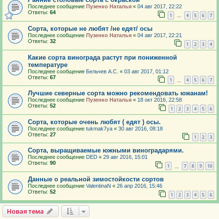
Последнее сообщение
Пузенко Наталья
«
04 авг 2017, 22:22
Ответы:
64
1
4
5
6
7
…
Сорта, которые не любят /не едят/ осы
Последнее сообщение
Пузенко Наталья
«
04 авг 2017, 22:21
Ответы:
32
1
2
3
4
Какие сорта винограда растут при пониженной
температуре
Последнее сообщение
Бельчев А.С.
«
03 авг 2017, 01:12
Ответы:
67
1
4
5
6
7
…
Лучшие северные сорта можно рекомендовать южанам!
Последнее сообщение
Пузенко Наталья
«
18 окт 2016, 22:58
Ответы:
52
1
2
3
4
5
6
Сорта, которые очень любят ( едят ) осы.
Последнее сообщение
tukmak7ya
«
30 авг 2016, 08:18
Ответы:
27
1
2
3
Сорта, выращиваемые южными виноградарями.
Последнее сообщение
DED
«
29 авг 2016, 15:01
Ответы:
90
1
7
8
9
10
…
Данные о реальной зимостойкости сортов
Последнее сообщение
ValentinaN
«
26 апр 2016, 15:46
Ответы:
52
1
2
3
4
5
6
Новая тема