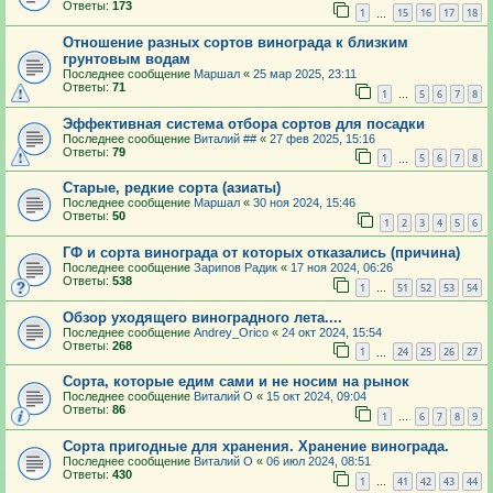
Ответы:
173
1
15
16
17
18
…
Отношение разных сортов винограда к близким
грунтовым водам
Последнее сообщение
Маршал
«
25 мар 2025, 23:11
Ответы:
71
1
5
6
7
8
…
Эффективная система отбора сортов для посадки
Последнее сообщение
Виталий ##
«
27 фев 2025, 15:16
Ответы:
79
1
5
6
7
8
…
Старые, редкие сорта (азиаты)
Последнее сообщение
Маршал
«
30 ноя 2024, 15:46
Ответы:
50
1
2
3
4
5
6
ГФ и сорта винограда от которых отказались (причина)
Последнее сообщение
Зарипов Радик
«
17 ноя 2024, 06:26
Ответы:
538
1
51
52
53
54
…
Обзор уходящего виноградного лета....
Последнее сообщение
Andrey_Orico
«
24 окт 2024, 15:54
Ответы:
268
1
24
25
26
27
…
Сорта, которые едим сами и не носим на рынок
Последнее сообщение
Виталий О
«
15 окт 2024, 09:04
Ответы:
86
1
6
7
8
9
…
Сорта пригодные для хранения. Хранение винограда.
Последнее сообщение
Виталий О
«
06 июл 2024, 08:51
Ответы:
430
1
41
42
43
44
…