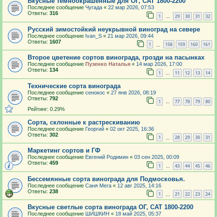
Вкусные темноокрашенные для ОГ, САТ 1800-2200
Последнее сообщение
Чугада
«
22 мар 2026, 07:53
Ответы:
316
1
29
30
31
32
…
Русский зимостойкий неукрывной виноград на севере
Последнее сообщение
Ivan_S
«
21 мар 2026, 09:44
Ответы:
1607
1
158
159
160
161
…
Второе цветение сортов винограда, грозди на пасынках
Последнее сообщение
Пузенко Наталья
«
14 мар 2026, 17:00
Ответы:
134
1
11
12
13
14
…
Технические сорта винограда
Последнее сообщение
сенокос
«
27 янв 2026, 08:19
Ответы:
792
1
77
78
79
80
…
Рейтинг: 0.29%
Сорта, склонные к растрескиванию
Последнее сообщение
Георгий
«
02 окт 2025, 16:36
Ответы:
302
1
28
29
30
31
…
Маркетинг сортов и ГФ
Последнее сообщение
Евгений Родимин
«
03 сен 2025, 00:09
Ответы:
459
1
43
44
45
46
…
Бессемянные сорта винограда для Подмосковья.
Последнее сообщение
Саня Мега
«
12 авг 2025, 14:16
Ответы:
238
1
21
22
23
24
…
Вкусные светлые сорта винограда ОГ, САТ 1800-2200
Последнее сообщение
ШИШКИН
«
18 май 2025, 05:37