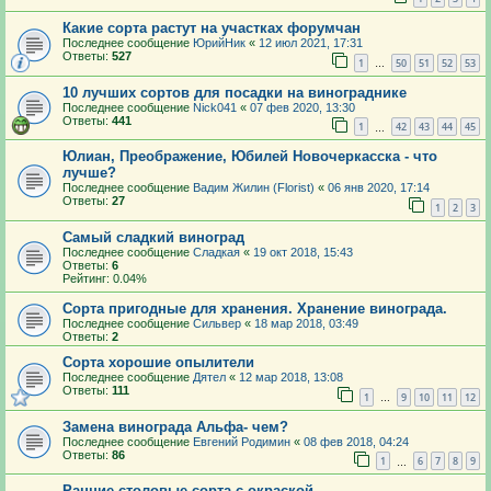
Какие сорта растут на участках форумчан
Последнее сообщение
ЮрийНик
«
12 июл 2021, 17:31
Ответы:
527
1
50
51
52
53
…
10 лучших сортов для посадки на винограднике
Последнее сообщение
Nick041
«
07 фев 2020, 13:30
Ответы:
441
1
42
43
44
45
…
Юлиан, Преображение, Юбилей Новочеркасска - что
лучше?
Последнее сообщение
Вадим Жилин (Florist)
«
06 янв 2020, 17:14
Ответы:
27
1
2
3
Самый сладкий виноград
Последнее сообщение
Сладкая
«
19 окт 2018, 15:43
Ответы:
6
Рейтинг: 0.04%
Сорта пригодные для хранения. Хранение винограда.
Последнее сообщение
Сильвер
«
18 мар 2018, 03:49
Ответы:
2
Сорта хорошие опылители
Последнее сообщение
Дятел
«
12 мар 2018, 13:08
Ответы:
111
1
9
10
11
12
…
Замена винограда Альфа- чем?
Последнее сообщение
Евгений Родимин
«
08 фев 2018, 04:24
Ответы:
86
1
6
7
8
9
…
Ранние столовые сорта с окраской