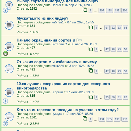
Выбор сортов винограда для начинающих
Последнее сообщение
Den69
«
16 апр 2026, 13:03
Ответы:
1992
1
197
198
199
200
…
Мускаты,кто из них лидер?
Последнее сообщение
7п5п9п1
«
07 авг 2026, 19:55
Ответы:
631
1
61
62
63
64
…
Рейтинг: 1.45%
Начало окрашивания сортов и ГФ
Последнее сообщение
Виталий О
«
05 авг 2026, 11:03
Ответы:
497
1
47
48
49
50
…
Рейтинг: 6.43%
От каких сортов мы избавились и почему
Последнее сообщение
mikl6566
«
03 авг 2026, 15:38
Ответы:
491
1
47
48
49
50
…
Рейтинг: 1.67%
10-ка лучших сверхранних сортов для северного
виноградарства
Последнее сообщение
Георгий
«
27 июл 2026, 13:09
Ответы:
815
1
79
80
81
82
…
Рейтинг: 1.49%
Кто что интересного посадил на участке в этом году?
Последнее сообщение
Чугада
«
17 июл 2026, 05:56
Ответы:
1361
1
134
135
136
137
…
Рейтинг: 2.33%