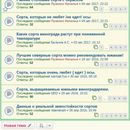
Последнее сообщение
Пузенко Наталья
«
04 авг 2017, 22:22
Ответы:
64
1
4
5
6
7
…
Сорта, которые не любят /не едят/ осы
Последнее сообщение
Пузенко Наталья
«
04 авг 2017, 22:21
Ответы:
32
1
2
3
4
Какие сорта винограда растут при пониженной
температуре
Последнее сообщение
Бельчев А.С.
«
03 авг 2017, 01:12
Ответы:
67
1
4
5
6
7
…
Лучшие северные сорта можно рекомендовать южанам!
Последнее сообщение
Пузенко Наталья
«
18 окт 2016, 22:58
Ответы:
52
1
2
3
4
5
6
Сорта, которые очень любят ( едят ) осы.
Последнее сообщение
tukmak7ya
«
30 авг 2016, 08:18
Ответы:
27
1
2
3
Сорта, выращиваемые южными виноградарями.
Последнее сообщение
DED
«
29 авг 2016, 15:01
Ответы:
90
1
7
8
9
10
…
Данные о реальной зимостойкости сортов
Последнее сообщение
ValentinaN
«
26 апр 2016, 15:46
Ответы:
52
1
2
3
4
5
6
Новая тема