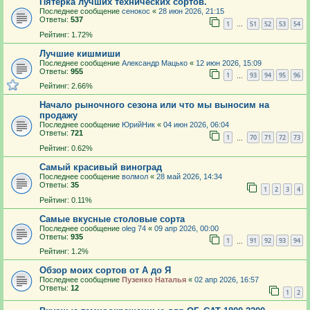
Пятёрка лучших технических сортов.
Последнее сообщение
сенокос
«
28 июн 2026, 21:15
Ответы:
537
1
51
52
53
54
…
Рейтинг: 1.72%
Лучшие кишмиши
Последнее сообщение
Александр Мацько
«
12 июн 2026, 15:09
Ответы:
955
1
93
94
95
96
…
Рейтинг: 2.66%
Начало рыночного сезона или что мы выносим на
продажу
Последнее сообщение
ЮрийНик
«
04 июн 2026, 06:04
Ответы:
721
1
70
71
72
73
…
Рейтинг: 0.62%
Самый красивый виноград
Последнее сообщение
волмол
«
28 май 2026, 14:34
Ответы:
35
1
2
3
4
Рейтинг: 0.11%
Самые вкусные столовые сорта
Последнее сообщение
oleg 74
«
09 апр 2026, 00:00
Ответы:
935
1
91
92
93
94
…
Рейтинг: 1.2%
Обзор моих сортов от А до Я
Последнее сообщение
Пузенко Наталья
«
02 апр 2026, 16:57
Ответы:
12
1
2