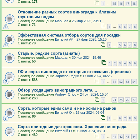
Ответы:
173
1
15
16
17
18
…
Отношение разных сортов винограда к близким
грунтовым водам
Последнее сообщение
Маршал
«
25 мар 2025, 23:11
Ответы:
71
1
5
6
7
8
…
Эффективная система отбора сортов для посадки
Последнее сообщение
Виталий ##
«
27 фев 2025, 15:16
Ответы:
79
1
5
6
7
8
…
Старые, редкие сорта (азиаты)
Последнее сообщение
Маршал
«
30 ноя 2024, 15:46
Ответы:
50
1
2
3
4
5
6
ГФ и сорта винограда от которых отказались (причина)
Последнее сообщение
Зарипов Радик
«
17 ноя 2024, 06:26
Ответы:
538
1
51
52
53
54
…
Обзор уходящего виноградного лета....
Последнее сообщение
Andrey_Orico
«
24 окт 2024, 15:54
Ответы:
268
1
24
25
26
27
…
Сорта, которые едим сами и не носим на рынок
Последнее сообщение
Виталий О
«
15 окт 2024, 09:04
Ответы:
86
1
6
7
8
9
…
Сорта пригодные для хранения. Хранение винограда.
Последнее сообщение
Виталий О
«
06 июл 2024, 08:51
Ответы:
430
1
41
42
43
44
…