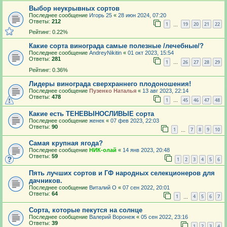
Выбор неукрывных сортов
Последнее сообщение
Игорь 25
«
28 июн 2024, 07:20
Ответы:
212
1
19
20
21
22
…
Рейтинг: 0.22%
Какие сорта винограда самые полезные /лечебные/?
Последнее сообщение
AndreyNikitin
«
01 окт 2023, 15:54
Ответы:
281
1
26
27
28
29
…
Рейтинг: 0.36%
Лидеры винограда сверхраннего плодоношения!
Последнее сообщение
Пузенко Наталья
«
13 авг 2023, 22:14
Ответы:
478
1
45
46
47
48
…
Какие есть ТЕНЕВЫНОСЛИВЫЕ сорта
Последнее сообщение
женек
«
07 фев 2023, 22:03
Ответы:
90
1
7
8
9
10
…
Самая крупная ягода?
Последнее сообщение
НИК-олай
«
14 янв 2023, 20:48
Ответы:
59
1
2
3
4
5
6
Пять лучших сортов и ГФ народных селекционеров для
дачников.
Последнее сообщение
Виталий О
«
07 сен 2022, 20:01
Ответы:
64
1
4
5
6
7
…
Сорта, которые пекутся на солнце
Последнее сообщение
Валерий Воронеж
«
05 сен 2022, 23:16
Ответы:
39
1
2
3
4