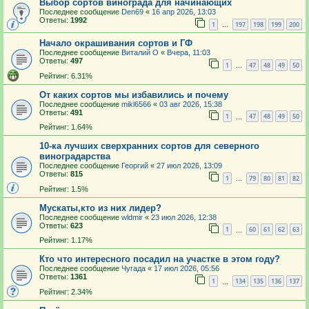
Выбор сортов винограда для начинающих
Последнее сообщение
Den69
«
16 апр 2026, 13:03
Ответы:
1992
1
197
198
199
200
…
Начало окрашивания сортов и ГФ
Последнее сообщение
Виталий О
«
Вчера, 11:03
Ответы:
497
1
47
48
49
50
…
Рейтинг: 6.31%
От каких сортов мы избавились и почему
Последнее сообщение
mikl6566
«
03 авг 2026, 15:38
Ответы:
491
1
47
48
49
50
…
Рейтинг: 1.64%
10-ка лучших сверхранних сортов для северного
виноградарства
Последнее сообщение
Георгий
«
27 июл 2026, 13:09
Ответы:
815
1
79
80
81
82
…
Рейтинг: 1.5%
Мускаты,кто из них лидер?
Последнее сообщение
wldmir
«
23 июл 2026, 12:38
Ответы:
623
1
60
61
62
63
…
Рейтинг: 1.17%
Кто что интересного посадил на участке в этом году?
Последнее сообщение
Чугада
«
17 июл 2026, 05:56
Ответы:
1361
1
134
135
136
137
…
Рейтинг: 2.34%