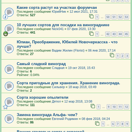
Какие сорта растут на участках форумчан
Последнее сообщение
ЮрийНик
«
12 июл 2021, 17:31
Ответы:
527
1
50
51
52
53
…
10 лучших сортов для посадки на винограднике
Последнее сообщение
Nick041
«
07 фев 2020, 13:30
Ответы:
441
1
42
43
44
45
…
Юлиан, Преображение, Юбилей Новочеркасска - что
лучше?
Последнее сообщение
Вадим Жилин (Florist)
«
06 янв 2020, 17:14
Ответы:
27
1
2
3
Самый сладкий виноград
Последнее сообщение
Сладкая
«
19 окт 2018, 15:43
Ответы:
6
Рейтинг: 0.04%
Сорта пригодные для хранения. Хранение винограда.
Последнее сообщение
Сильвер
«
18 мар 2018, 03:49
Ответы:
2
Сорта хорошие опылители
Последнее сообщение
Дятел
«
12 мар 2018, 13:08
Ответы:
111
1
9
10
11
12
…
Замена винограда Альфа- чем?
Последнее сообщение
Евгений Родимин
«
08 фев 2018, 04:24
Ответы:
86
1
6
7
8
9
…
Ранние столовые сорта с окраской