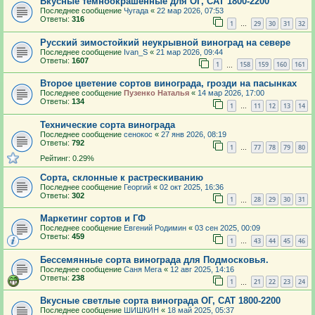
Вкусные темноокрашенные для ОГ, САТ 1800-2200
Последнее сообщение
Чугада
«
22 мар 2026, 07:53
Ответы:
316
1
29
30
31
32
…
Русский зимостойкий неукрывной виноград на севере
Последнее сообщение
Ivan_S
«
21 мар 2026, 09:44
Ответы:
1607
1
158
159
160
161
…
Второе цветение сортов винограда, грозди на пасынках
Последнее сообщение
Пузенко Наталья
«
14 мар 2026, 17:00
Ответы:
134
1
11
12
13
14
…
Технические сорта винограда
Последнее сообщение
сенокос
«
27 янв 2026, 08:19
Ответы:
792
1
77
78
79
80
…
Рейтинг: 0.29%
Сорта, склонные к растрескиванию
Последнее сообщение
Георгий
«
02 окт 2025, 16:36
Ответы:
302
1
28
29
30
31
…
Маркетинг сортов и ГФ
Последнее сообщение
Евгений Родимин
«
03 сен 2025, 00:09
Ответы:
459
1
43
44
45
46
…
Бессемянные сорта винограда для Подмосковья.
Последнее сообщение
Саня Мега
«
12 авг 2025, 14:16
Ответы:
238
1
21
22
23
24
…
Вкусные светлые сорта винограда ОГ, САТ 1800-2200
Последнее сообщение
ШИШКИН
«
18 май 2025, 05:37