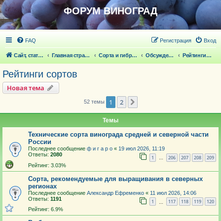
ФОРУМ ВИНОГРАД
FAQ
Регистрация
Вход
Сайт, статьи
Главная страница
Сорта и гибридные формы винограда
Обсуждение сортов винограда и новейших ГФ
Рейтинги сортов
Рейтинги сортов
Новая тема
1
2
След.
52 темы
Темы
Технические сорта винограда средней и северной части
России
Последнее сообщение
ф и г а р о
«
19 июл 2026, 11:19
Ответы:
2080
1
206
207
208
209
…
Рейтинг: 3.03%
Сорта, рекомендуемые для выращивания в северных
регионах
Последнее сообщение
Александр Ефременко
«
11 июл 2026, 14:06
Ответы:
1191
1
117
118
119
120
…
Рейтинг: 6.9%