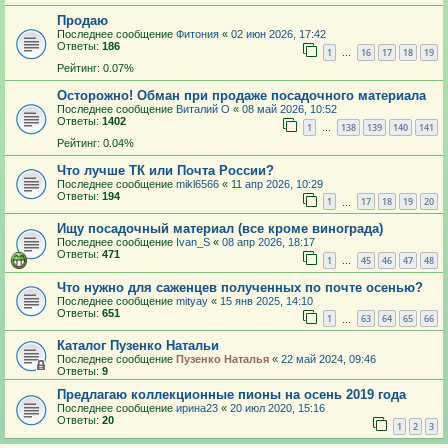
Продаю
Последнее сообщение
Фитония
«
02 июн 2026, 17:42
Ответы:
186
1
16
17
18
19
…
Рейтинг: 0.07%
Осторожно! Обман при продаже посадочного материала
Последнее сообщение
Виталий О
«
08 май 2026, 10:52
Ответы:
1402
1
138
139
140
141
…
Рейтинг: 0.04%
Что лучше ТК или Почта России?
Последнее сообщение
mikl6566
«
11 апр 2026, 10:29
Ответы:
194
1
17
18
19
20
…
Ищу посадочный материал (все кроме винограда)
Последнее сообщение
Ivan_S
«
08 апр 2026, 18:17
Ответы:
471
1
45
46
47
48
…
Что нужно для саженцев полученных по почте осенью?
Последнее сообщение
mityay
«
15 янв 2025, 14:10
Ответы:
651
1
63
64
65
66
…
Каталог Пузенко Натальи
Последнее сообщение
Пузенко Наталья
«
22 май 2024, 09:46
Ответы:
9
Предлагаю коллекционные пионы на осень 2019 года
Последнее сообщение
ирина23
«
20 июл 2020, 15:16
Ответы:
20
1
2
3