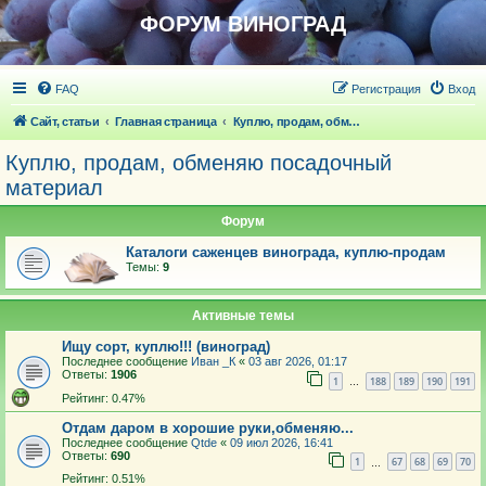
ФОРУМ ВИНОГРАД
FAQ
Регистрация
Вход
Сайт, статьи
Главная страница
Куплю, продам, обменяю посадочный материал
Куплю, продам, обменяю посадочный
материал
Форум
Каталоги саженцев винограда, куплю-продам
Темы:
9
Активные темы
Ищу сорт, куплю!!! (виноград)
Последнее сообщение
Иван _К
«
03 авг 2026, 01:17
Ответы:
1906
1
188
189
190
191
…
Рейтинг: 0.47%
Отдам даром в хорошие руки,обменяю...
Последнее сообщение
Qtde
«
09 июл 2026, 16:41
Ответы:
690
1
67
68
69
70
…
Рейтинг: 0.51%