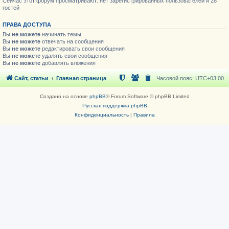
Сейчас этот форум просматривают: нет зарегистрированных пользователей и 28
гостей
ПРАВА ДОСТУПА
Вы
не можете
начинать темы
Вы
не можете
отвечать на сообщения
Вы
не можете
редактировать свои сообщения
Вы
не можете
удалять свои сообщения
Вы
не можете
добавлять вложения
Сайт, статьи
Главная страница
Часовой пояс:
UTC+03:00
Создано на основе
phpBB
® Forum Software © phpBB Limited
Русская поддержка phpBB
Конфиденциальность
|
Правила