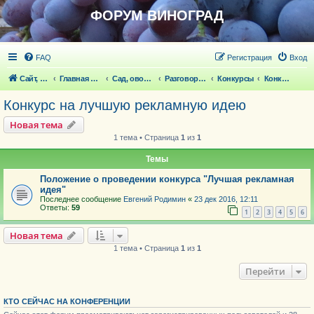
ФОРУМ ВИНОГРАД
FAQ
Регистрация
Вход
Сайт, статьи
Главная страница
Сад, овощи, ягодники, цветы, беседка
Разговоры обо всем что волнует
Конкурсы
Конкурс на лучшую рекламную идею
Конкурс на лучшую рекламную идею
Новая тема
1 тема • Страница
1
из
1
Темы
Положение о проведении конкурса "Лучшая рекламная
идея"
Последнее сообщение
Евгений Родимин
«
23 дек 2016, 12:11
Ответы:
59
1
2
3
4
5
6
Новая тема
1 тема • Страница
1
из
1
Перейти
КТО СЕЙЧАС НА КОНФЕРЕНЦИИ