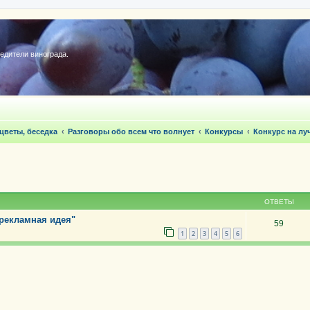
редители винограда.
 цветы, беседка
Разговоры обо всем что волнует
Конкурсы
Конкурс на л
ОТВЕТЫ
рекламная идея"
59
1
2
3
4
5
6