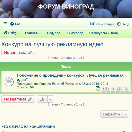
ФОРУМ ВИНОГРАД
FAQ
Регистрация
Вход
Сайт, статьи
Главная страница
Сад, овощи, ягодники, цветы, беседка
Разговоры обо всем что волнует
Конкурсы
Конкурс на лучшую рекламную идею
Конкурс на лучшую рекламную идею
Новая тема
1 тема • Страница
1
из
1
Темы
Положение о проведении конкурса "Лучшая рекламная
идея"
Последнее сообщение
Евгений Родимин
«
23 дек 2016, 12:11
Ответы:
59
1
2
3
4
5
6
Новая тема
1 тема • Страница
1
из
1
Перейти
КТО СЕЙЧАС НА КОНФЕРЕНЦИИ