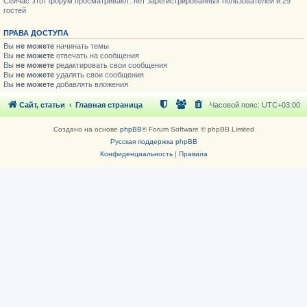
Сейчас этот форум просматривают: нет зарегистрированных пользователей и 29
гостей
ПРАВА ДОСТУПА
Вы
не можете
начинать темы
Вы
не можете
отвечать на сообщения
Вы
не можете
редактировать свои сообщения
Вы
не можете
удалять свои сообщения
Вы
не можете
добавлять вложения
Сайт, статьи
Главная страница
Часовой пояс:
UTC+03:00
Создано на основе
phpBB
® Forum Software © phpBB Limited
Русская поддержка phpBB
Конфиденциальность
|
Правила