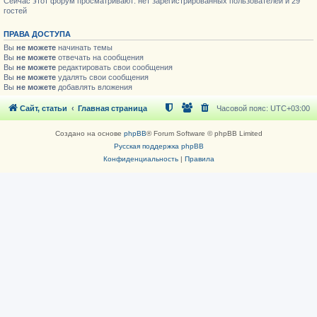
Сейчас этот форум просматривают: нет зарегистрированных пользователей и 29
гостей
ПРАВА ДОСТУПА
Вы
не можете
начинать темы
Вы
не можете
отвечать на сообщения
Вы
не можете
редактировать свои сообщения
Вы
не можете
удалять свои сообщения
Вы
не можете
добавлять вложения
Сайт, статьи
Главная страница
Часовой пояс:
UTC+03:00
Создано на основе
phpBB
® Forum Software © phpBB Limited
Русская поддержка phpBB
Конфиденциальность
|
Правила