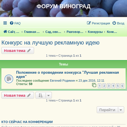
ФОРУМ ВИНОГРАД
FAQ
Регистрация
Вход
Сайт, статьи
Главная страница
Сад, овощи, ягодники, цветы, беседка
Разговоры обо всем что волнует
Конкурсы
Конкурс на лучшую рекламную идею
Конкурс на лучшую рекламную идею
Новая тема
1 тема • Страница
1
из
1
Темы
Положение о проведении конкурса "Лучшая рекламная
идея"
Последнее сообщение
Евгений Родимин
«
23 дек 2016, 12:11
Ответы:
59
1
2
3
4
5
6
Новая тема
1 тема • Страница
1
из
1
Перейти
КТО СЕЙЧАС НА КОНФЕРЕНЦИИ