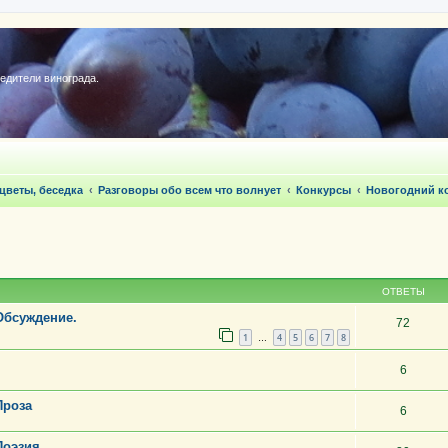
редители винограда.
 цветы, беседка
Разговоры обо всем что волнует
Конкурсы
Новогодний ко
ОТВЕТЫ
 Обсуждение.
72
1
4
5
6
7
8
…
6
Проза
6
Поэзия