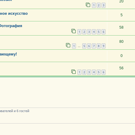
20
1
2
3
дное искусство
5
 Фотография
58
1
2
3
4
5
6
80
1
5
6
7
8
9
…
нающему!
0
56
1
2
3
4
5
6
вателей и 6 гостей