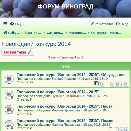
ФОРУМ ВИНОГРАД
FAQ
Регистрация
Вход
Сайт, статьи
Главная страница
Сад, овощи, ягодники, цветы, беседка
Разговоры обо всем что волнует
Конкурсы
Новогодний конкурс 2014
Новогодний конкурс 2014
Новая тема
9 тем • Страница
1
из
1
Темы
Творческий конкурс "Виноград 2014 - 2015". Обсуждение.
Последнее сообщение
Евгений Родимин
«
11 дек 2016, 13:10
Ответы:
72
1
5
6
7
8
…
Творческий конкурс "Виноград 2014 - 2015"
Последнее сообщение
Пузенко Наталья
«
21 янв 2016, 22:55
Ответы:
6
Творческий конкурс "Виноград 2014 - 2015". Проза
Последнее сообщение
Марина Протасова
«
18 дек 2015, 20:53
Ответы:
6
Творческий конкурс "Виноград 2014 - 2015". Поэзия
Последнее сообщение
Марина Протасова
«
18 дек 2015, 20:52
Ответы:
20
1
2
3