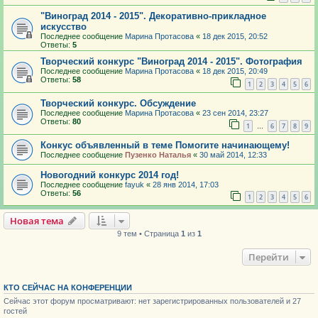
"Виноград 2014 - 2015". Декоративно-прикладное
искусство
Последнее сообщение
Марина Протасова
«
18 дек 2015, 20:52
Ответы:
5
Творческий конкурс "Виноград 2014 - 2015". Фотография
Последнее сообщение
Марина Протасова
«
18 дек 2015, 20:49
Ответы:
58
1
2
3
4
5
6
Творческий конкурс. Обсуждение
Последнее сообщение
Марина Протасова
«
23 сен 2014, 23:27
Ответы:
80
1
6
7
8
9
…
Конкус объявленный в теме Помогите начинающему!
Последнее сообщение
Пузенко Наталья
«
30 май 2014, 12:33
Новогодний конкурс 2014 год!
Последнее сообщение
fayuk
«
28 янв 2014, 17:03
Ответы:
56
1
2
3
4
5
6
Новая тема
9 тем • Страница
1
из
1
Перейти
КТО СЕЙЧАС НА КОНФЕРЕНЦИИ
Сейчас этот форум просматривают: нет зарегистрированных пользователей и 27
гостей