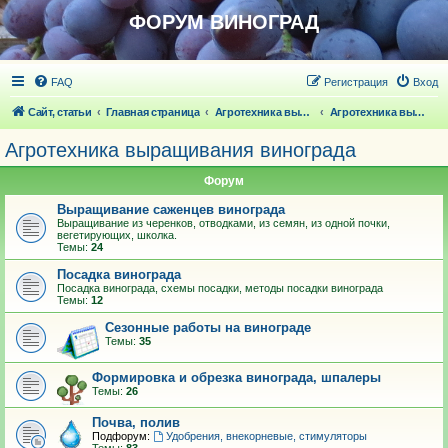
ФОРУМ ВИНОГРАД
FAQ
Регистрация
Вход
Сайт, статьи
Главная страница
Агротехника выращивания винограда
Агротехника выращивания винограда
Агротехника выращивания винограда
Форум
Выращивание саженцев винограда
Выращивание из черенков, отводками, из семян, из одной почки,
вегетирующих, школка.
Темы:
24
Посадка винограда
Посадка винограда, схемы посадки, методы посадки винограда
Темы:
12
Сезонные работы на винограде
Темы:
35
Формировка и обрезка винограда, шпалеры
Темы:
26
Почва, полив
Подфорум:
Удобрения, внекорневые, стимуляторы