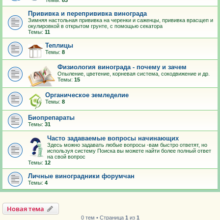
Темы:
83
Прививка и перепрививка винограда
Зимняя настольная прививка на черенки и саженцы, прививка врасщеп и
окулировкой в открытом грунте, с помощью секатора
Темы:
11
Теплицы
Темы:
8
Физиология винограда - почему и зачем
Опыление, цветение, корневая система, сокодвижение и др.
Темы:
15
Органическое земледелие
Темы:
8
Биопрепараты
Темы:
31
Часто задаваемые вопросы начинающих
Здесь можно задавать любые вопросы -вам быстро ответят, но
используя систему Поиска вы можете найти более полный ответ
на свой вопрос
Темы:
12
Личные виноградники форумчан
Темы:
4
Новая тема
0 тем • Страница
1
из
1