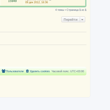
15949
09 дек 2012, 16:36
4 темы • Страница
1
из
1
Перейти
Пользователи
Удалить cookies
Часовой пояс:
UTC+03:00