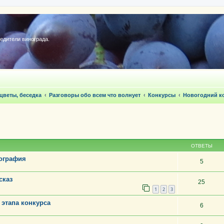
редители винограда.
 цветы, беседка
Разговоры обо всем что волнует
Конкурсы
Новогодний ко
ОТВЕТЫ
тография
5
сказ
25
1
2
3
 этапа конкурса
6