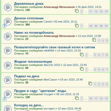
Деревянные дома
Последнее сообщение
Александр Мельников
«
05 фев 2024, 14:51
Ответы:
139
1
11
12
13
14
…
Дачное отопление
Последнее сообщение
Camel
«
06 янв 2024, 16:11
Ответы:
360
1
34
35
36
37
…
Навес из поликарбоната.
Последнее сообщение
Александр Мельников
«
13 ноя 2023, 12:08
Ответы:
23
1
2
3
Похвалите/поругайте свои газовый котел и септик
Последнее сообщение
mikl6566
«
14 июн 2023, 23:18
Ответы:
70
1
5
6
7
8
…
Жидкая теплоизоляция
Последнее сообщение
Alex231-2015
«
15 июл 2021, 23:49
Ответы:
69
1
4
5
6
7
…
Подвал на даче
Последнее сообщение
МихСаныч
«
03 окт 2020, 23:49
Ответы:
39
1
2
3
4
Прудик в саду: "цветение" воды
Последнее сообщение
Oxygen
«
08 сен 2019, 11:15
Ответы:
128
1
10
11
12
13
…
Колодец на даче...
Последнее сообщение
костарез
«
10 июн 2019, 09:46