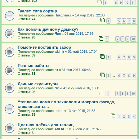
Ответы:
102
1
8
9
10
11
…
Туалет, типа сортир
Последнее сообщение
Николайка
«
14 мар 2019, 22:38
Ответы:
74
1
5
6
7
8
…
Как помочь дачному домику?
Последнее сообщение
Янн
«
08 янв 2019, 17:56
Ответы:
93
1
7
8
9
10
…
Помогите поставить забор
Последнее сообщение
wldmir
«
01 май 2018, 17:04
Ответы:
89
1
6
7
8
9
…
Печные работы
Последнее сообщение
elt
«
31 янв 2017, 06:46
Ответы:
81
1
6
7
8
9
…
Дачные скульптуры
Последнее сообщение
Nick041
«
27 июл 2016, 10:15
Ответы:
98
1
7
8
9
10
…
Утепление дома по технологии мокрого фасада,
стеклопакеты...
Последнее сообщение
LoraL
«
13 окт 2015, 21:58
Ответы:
35
1
2
3
4
Цветная плёнка для теплиц.
Последнее сообщение
АЛЕКСС
«
30 сен 2015, 21:45
Ответы:
5