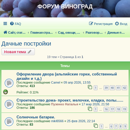
ФОРУМ ВИНОГРАД
FAQ
Регистрация
Вход
Сайт, статьи
Главная страница
Сад, овощи, ягодники, цветы, беседка
Разговоры обо всем что волнует
Дачные постройки
Дачные постройки
Новая тема
19 тем • Страница
1
из
1
Темы
Оформление двора (альпийские горки, собственный
дизайн и т.д.)
Последнее сообщение
Camel
«
09 апр 2026, 13:55
Ответы:
413
1
39
40
41
42
…
Рейтинг: 0.11%
Строительство дома- проект, мелочки, кладка, полы......
Последнее сообщение
Пузенко Наталья
«
17 мар 2026, 21:58
Ответы:
186
1
16
17
18
19
…
Солнечные батареи.
Последнее сообщение
mikl6566
«
25 фев 2026, 22:14
Ответы:
83
1
6
7
8
9
…