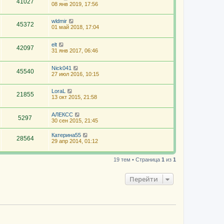
41027
08 янв 2019, 17:56
wldmir
45372
01 май 2018, 17:04
elt
42097
31 янв 2017, 06:46
Nick041
45540
27 июл 2016, 10:15
LoraL
21855
13 окт 2015, 21:58
АЛЕКСС
5297
30 сен 2015, 21:45
Катерина55
28564
29 апр 2014, 01:12
19 тем • Страница
1
из
1
Перейти