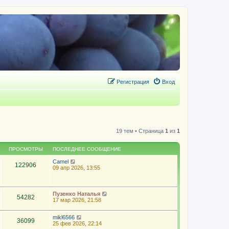
Регистрация
Вход
19 тем • Страница
1
из
1
ПРОСМОТРЫ
ПОСЛЕДНЕЕ СООБЩЕНИЕ
Camel
122906
09 апр 2026, 13:55
Пузенко Наталья
54282
17 мар 2026, 21:58
mikl6566
36099
25 фев 2026, 22:14