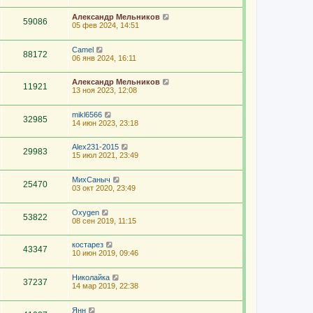
Александр Мельников
59086
05 фев 2024, 14:51
Camel
88172
06 янв 2024, 16:11
Александр Мельников
11921
13 ноя 2023, 12:08
mikl6566
32985
14 июн 2023, 23:18
Alex231-2015
29983
15 июл 2021, 23:49
МихСаныч
25470
03 окт 2020, 23:49
Oxygen
53822
08 сен 2019, 11:15
костарез
43347
10 июн 2019, 09:46
Николайка
37237
14 мар 2019, 22:38
Янн