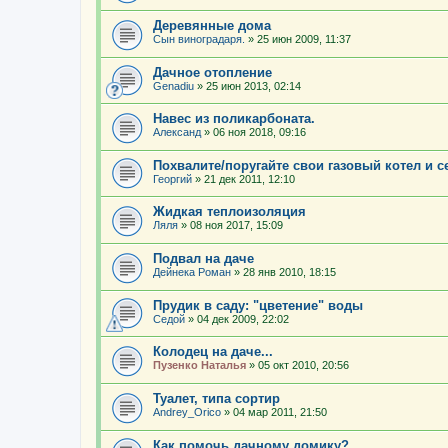
Деревянные дома
Сын виноградаря.
»
25 июн 2009, 11:37
Дачное отопление
Genadiu
»
25 июн 2013, 02:14
Навес из поликарбоната.
Александ
»
06 ноя 2018, 09:16
Похвалите/поругайте свои газовый котел и с
Георгий
»
21 дек 2011, 12:10
Жидкая теплоизоляция
Ляля
»
08 ноя 2017, 15:09
Подвал на даче
Дейнека Роман
»
28 янв 2010, 18:15
Прудик в саду: "цветение" воды
Седой
»
04 дек 2009, 22:02
Колодец на даче...
Пузенко Наталья
»
05 окт 2010, 20:56
Туалет, типа сортир
Andrey_Orico
»
04 мар 2011, 21:50
Как помочь дачному домику?