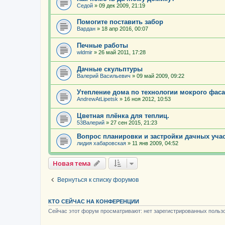
Седой
»
09 дек 2009, 21:19
Помогите поставить забор
Вардан
»
18 апр 2016, 00:07
Печные работы
wldmir
»
26 май 2011, 17:28
Дачные скульптуры
Валерий Васильевич
»
09 май 2009, 09:22
Утепление дома по технологии мокрого фасад
AndrewAtLipetsk
»
16 ноя 2012, 10:53
Цветная плёнка для теплиц.
53Валерий
»
27 сен 2015, 21:23
Вопрос планировки и застройки дачных уча
лидия хабаровская
»
11 янв 2009, 04:52
Новая тема
Вернуться к списку форумов
КТО СЕЙЧАС НА КОНФЕРЕНЦИИ
Сейчас этот форум просматривают: нет зарегистрированных пользо