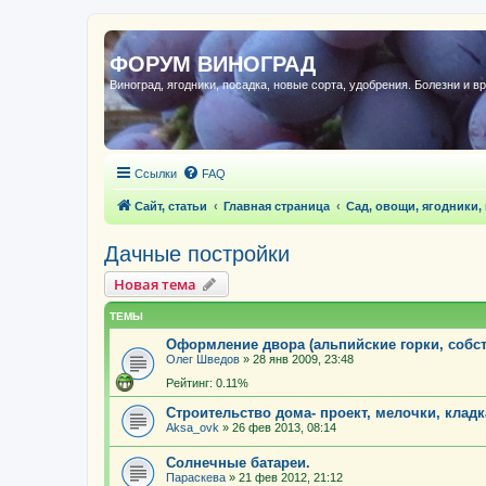
ФОРУМ ВИНОГРАД
Виноград, ягодники, посадка, новые сорта, удобрения. Болезни и в
Ссылки
FAQ
Сайт, статьи
Главная страница
Сад, овощи, ягодники,
Дачные постройки
Новая тема
ТЕМЫ
Оформление двора (альпийские горки, собст
Олег Шведов
»
28 янв 2009, 23:48
Рейтинг: 0.11%
Строительство дома- проект, мелочки, кладка,
Aksa_ovk
»
26 фев 2013, 08:14
Солнечные батареи.
Параскева
»
21 фев 2012, 21:12