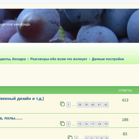
редители винограда.
 цветы, беседка
Разговоры обо всем что волнует
Дачные постройки
ОТВЕТЫ
венный дизайн и т.д.)
413
1
38
39
40
41
42
…
 полы......
186
1
15
16
17
18
19
…
83
1
5
6
7
8
9
…