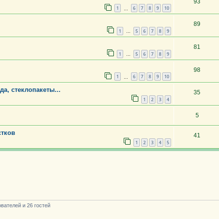
93
1
6
7
8
9
10
…
89
1
5
6
7
8
9
…
81
1
5
6
7
8
9
…
98
1
6
7
8
9
10
…
а, стеклопакеты...
35
1
2
3
4
5
стков
41
1
2
3
4
5
вателей и 26 гостей