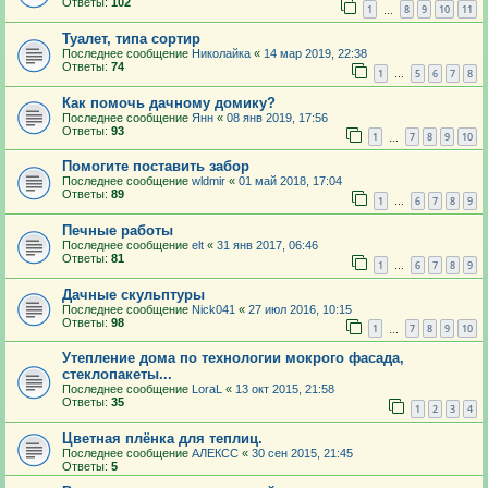
Ответы:
102
1
8
9
10
11
…
Туалет, типа сортир
Последнее сообщение
Николайка
«
14 мар 2019, 22:38
Ответы:
74
1
5
6
7
8
…
Как помочь дачному домику?
Последнее сообщение
Янн
«
08 янв 2019, 17:56
Ответы:
93
1
7
8
9
10
…
Помогите поставить забор
Последнее сообщение
wldmir
«
01 май 2018, 17:04
Ответы:
89
1
6
7
8
9
…
Печные работы
Последнее сообщение
elt
«
31 янв 2017, 06:46
Ответы:
81
1
6
7
8
9
…
Дачные скульптуры
Последнее сообщение
Nick041
«
27 июл 2016, 10:15
Ответы:
98
1
7
8
9
10
…
Утепление дома по технологии мокрого фасада,
стеклопакеты...
Последнее сообщение
LoraL
«
13 окт 2015, 21:58
Ответы:
35
1
2
3
4
Цветная плёнка для теплиц.
Последнее сообщение
АЛЕКСС
«
30 сен 2015, 21:45
Ответы:
5