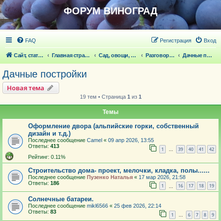
ФОРУМ ВИНОГРАД
FAQ
Регистрация
Вход
Сайт, статьи
Главная страница
Сад, овощи, ягодники, цветы, беседка
Разговоры обо всем что волнует
Дачные постройки
Дачные постройки
Новая тема
19 тем • Страница
1
из
1
Темы
Оформление двора (альпийские горки, собственный
дизайн и т.д.)
Последнее сообщение
Camel
«
09 апр 2026, 13:55
Ответы:
413
1
39
40
41
42
…
Рейтинг: 0.11%
Строительство дома- проект, мелочки, кладка, полы......
Последнее сообщение
Пузенко Наталья
«
17 мар 2026, 21:58
Ответы:
186
1
16
17
18
19
…
Солнечные батареи.
Последнее сообщение
mikl6566
«
25 фев 2026, 22:14
Ответы:
83
1
6
7
8
9
…