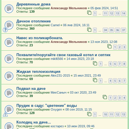
Деревянные дома
Последнее сообщение
Александр Мельников
«
05 фев 2024, 14:51
Ответы:
139
1
11
12
13
14
…
Дачное отопление
Последнее сообщение
Camel
«
06 янв 2024, 16:11
Ответы:
360
1
34
35
36
37
…
Навес из поликарбоната.
Последнее сообщение
Александр Мельников
«
13 ноя 2023, 12:08
Ответы:
23
1
2
3
Похвалите/поругайте свои газовый котел и септик
Последнее сообщение
mikl6566
«
14 июн 2023, 23:18
Ответы:
70
1
5
6
7
8
…
Жидкая теплоизоляция
Последнее сообщение
Alex231-2015
«
15 июл 2021, 23:49
Ответы:
69
1
4
5
6
7
…
Подвал на даче
Последнее сообщение
МихСаныч
«
03 окт 2020, 23:49
Ответы:
39
1
2
3
4
Прудик в саду: "цветение" воды
Последнее сообщение
Oxygen
«
08 сен 2019, 11:15
Ответы:
128
1
10
11
12
13
…
Колодец на даче...
Последнее сообщение
костарез
«
10 июн 2019, 09:46