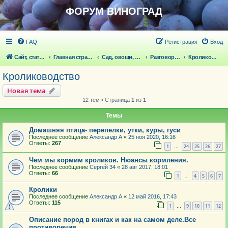
ФОРУМ ВИНОГРАД
FAQ
Регистрация
Вход
Сайт, статьи
Главная страница
Сад, овощи, ягодники, цветы, беседка
Разговоры обо всем что волнует
Кролиководство
Кролиководство
Новая тема
12 тем • Страница
1
из
1
Темы
Домашняя птица- перепелки, утки, куры, гуси
Последнее сообщение
Александр А
«
25 ноя 2020, 16:16
Ответы:
267
1
24
25
26
27
…
Чем мы кормим кроликов. Нюансы кормления.
Последнее сообщение
Сергей 34
«
28 авг 2017, 18:01
Ответы:
66
1
4
5
6
7
…
Кролики
Последнее сообщение
Александр А
«
12 май 2016, 17:43
Ответы:
115
1
9
10
11
12
…
Описание пород в книгах и как на самом деле.Все
противоречия