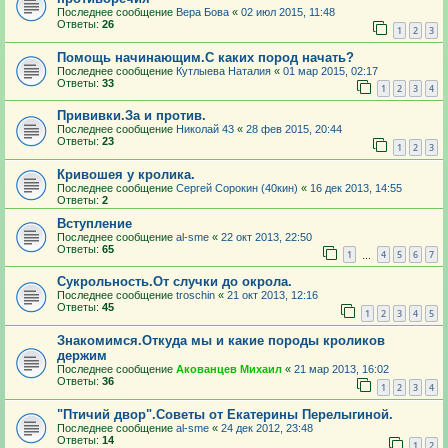
Последнее сообщение
Вера Бова
«
02 июл 2015, 11:48
Ответы:
26
1
2
3
Помощь начинающим.С каких пород начать?
Последнее сообщение
Кутлыева Наталия
«
01 мар 2015, 02:17
Ответы:
33
1
2
3
4
Прививки.За и против.
Последнее сообщение
Николай 43
«
28 фев 2015, 20:44
Ответы:
23
1
2
3
Кривошея у кролика.
Последнее сообщение
Сергей Сорокин (40кин)
«
16 дек 2013, 14:55
Ответы:
2
Вступление
Последнее сообщение
al-sme
«
22 окт 2013, 22:50
Ответы:
65
1
4
5
6
7
…
Сукрольность.От случки до окрола.
Последнее сообщение
troschin
«
21 окт 2013, 12:16
Ответы:
45
1
2
3
4
5
Знакомимся.Откуда мы и какие породы кроликов
держим
Последнее сообщение
Акованцев Михаил
«
21 мар 2013, 16:02
Ответы:
36
1
2
3
4
"Птичий двор".Советы от Екатерины Перелыгиной.
Последнее сообщение
al-sme
«
24 дек 2012, 23:48
Ответы:
14
1
2