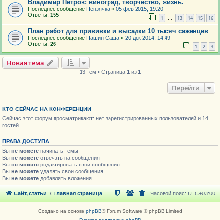
Владимир Петров: виноград, творчество, жизнь.
Последнее сообщение
Пензячка
«
05 фев 2015, 19:20
Ответы:
155
1
13
14
15
16
…
План работ для прививки и высадки 10 тысяч саженцев
Последнее сообщение
Пашин Саша
«
20 дек 2014, 14:49
Ответы:
26
1
2
3
Новая тема
13 тем • Страница
1
из
1
Перейти
КТО СЕЙЧАС НА КОНФЕРЕНЦИИ
Сейчас этот форум просматривают: нет зарегистрированных пользователей и 14
гостей
ПРАВА ДОСТУПА
Вы
не можете
начинать темы
Вы
не можете
отвечать на сообщения
Вы
не можете
редактировать свои сообщения
Вы
не можете
удалять свои сообщения
Вы
не можете
добавлять вложения
Сайт, статьи
Главная страница
Часовой пояс:
UTC+03:00
Создано на основе
phpBB
® Forum Software © phpBB Limited
Русская поддержка phpBB