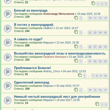
Ответы:
22
1
2
3
Бонсай из винограда
Последнее сообщение
Александр Мельников
«
19 мар 2025, 10:36
Ответы:
129
1
10
11
12
13
…
В гостях у виноградарей.
Последнее сообщение
vitalik22
«
13 окт 2024, 16:27
Ответы:
244
1
22
23
24
25
…
А сажать-то куда?
Последнее сообщение
Маршал
«
12 окт 2024, 15:38
Ответы:
288
1
26
27
28
29
…
Волшебство виноградной лозы и виноградозависимость.
Последнее сообщение
Пузенко Наталья
«
15 авг 2024, 22:59
Ответы:
333
1
31
32
33
34
…
Приближается Божоле!
Последнее сообщение
Andrey_Orico
«
04 ноя 2022, 12:03
Ответы:
91
1
7
8
9
10
…
Однолетний виноград
Последнее сообщение
Маршал
«
02 апр 2019, 07:07
Ответы:
169
1
14
15
16
17
…
Нежный чистый виноградный лист для употребления
Последнее сообщение
Маршал
«
16 июл 2017, 22:50
Ответы:
14
1
2