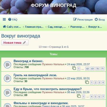
ФОРУМ ВИНОГРАД
FAQ
Регистрация
Вход
Сайт, статьи
Главная страница
Сад, овощи, ягодники, цветы, беседка
Разговоры обо всем что волнует
Вокруг винограда
Вокруг винограда
Новая тема
13 тем • Страница
1
из
1
Темы
Виноград и бизнес.
Последнее сообщение
Пузенко Наталья
«
24 мар 2026, 23:37
Ответы:
708
1
68
69
70
71
…
Гриль на виноградной лозе.
Последнее сообщение
Пузенко Наталья
«
22 мар 2026, 00:31
Ответы:
30
1
2
3
4
Еду в Крым, что посмотреть виноградарю?
Последнее сообщение
Пузенко Наталья
«
08 янв 2026, 22:39
Ответы:
69
1
4
5
6
7
…
Фильмы о винограде и виноделии.
Последнее сообщение
Павел Адясов
«
06 апр 2025, 16:57