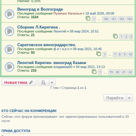
Рейтинг: 0.25%
Виноград в Волгограде
Последнее сообщение
Пузенко Наталья
«
18 май 2026, 09:08
Ответы:
1524
1
150
151
152
153
…
Сборник Л.Кирягина .
Последнее сообщение
Леонтий
«
08 мар 2024, 10:51
Ответы:
21
1
2
3
Саратовское виноградарство.
Последнее сообщение
ф и г а р о
«
08 мар 2021, 16:46
Ответы:
93
1
7
8
9
10
…
Леонтий Кирягин- виноград Казани
Последнее сообщение
владимир60
«
04 мар 2021, 13:13
Ответы:
215
1
19
20
21
22
…
Новая тема
7 тем • Страница
1
из
1
Перейти
КТО СЕЙЧАС НА КОНФЕРЕНЦИИ
Сейчас этот форум просматривают: нет зарегистрированных пользователей и 33
гостя
ПРАВА ДОСТУПА