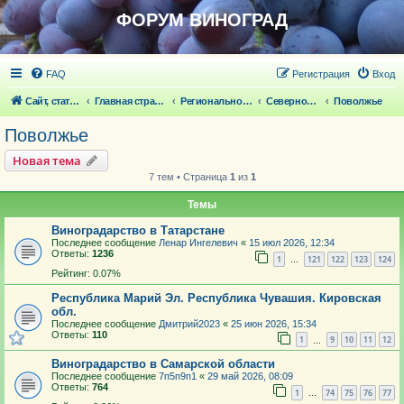
ФОРУМ ВИНОГРАД
FAQ
Регистрация
Вход
Сайт, статьи
Главная страница
Региональное виноградарство
Северное виноградарство
Поволжье
Поволжье
Новая тема
7 тем • Страница
1
из
1
Темы
Виноградарство в Татарстане
Последнее сообщение
Ленар Ингелевич
«
15 июл 2026, 12:34
Ответы:
1236
1
121
122
123
124
…
Рейтинг: 0.07%
Республика Марий Эл. Республика Чувашия. Кировская
обл.
Последнее сообщение
Дмитрий2023
«
25 июн 2026, 15:34
Ответы:
110
1
9
10
11
12
…
Виноградарство в Самарской области
Последнее сообщение
7п5п9п1
«
29 май 2026, 08:09
Ответы:
764
1
74
75
76
77
…