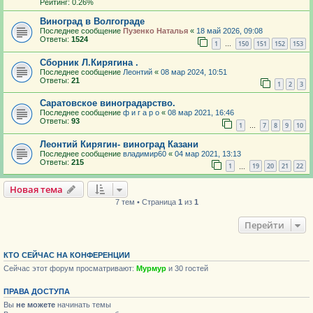
Рейтинг: 0.26%
Виноград в Волгограде
Последнее сообщение
Пузенко Наталья
«
18 май 2026, 09:08
Ответы:
1524
1
150
151
152
153
…
Сборник Л.Кирягина .
Последнее сообщение
Леонтий
«
08 мар 2024, 10:51
Ответы:
21
1
2
3
Саратовское виноградарство.
Последнее сообщение
ф и г а р о
«
08 мар 2021, 16:46
Ответы:
93
1
7
8
9
10
…
Леонтий Кирягин- виноград Казани
Последнее сообщение
владимир60
«
04 мар 2021, 13:13
Ответы:
215
1
19
20
21
22
…
Новая тема
7 тем • Страница
1
из
1
Перейти
КТО СЕЙЧАС НА КОНФЕРЕНЦИИ
Сейчас этот форум просматривают:
Мурмур
и 30 гостей
ПРАВА ДОСТУПА
Вы
не можете
начинать темы