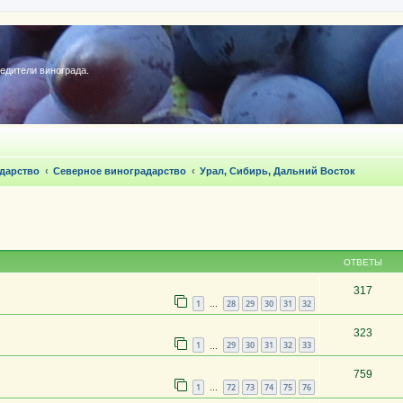
редители винограда.
дарство
Северное виноградарство
Урал, Сибирь, Дальний Восток
ОТВЕТЫ
317
1
28
29
30
31
32
…
323
1
29
30
31
32
33
…
759
1
72
73
74
75
76
…