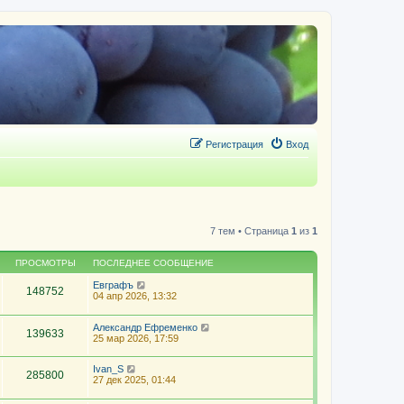
Регистрация
Вход
7 тем • Страница
1
из
1
ПРОСМОТРЫ
ПОСЛЕДНЕЕ СООБЩЕНИЕ
Евграфъ
148752
04 апр 2026, 13:32
Александр Ефременко
139633
25 мар 2026, 17:59
Ivan_S
285800
27 дек 2025, 01:44