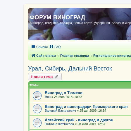
ФОРУМ ВИНОГРАД
Виноград, ягодники, посадка, новые сорта, удобрения. Болезни и в
Ссылки
FAQ
Сайт, статьи
Главная страница
Региональное виногра
Урал, Сибирь, Дальний Восток
Новая тема
ТЕМЫ
Виноград в Тюмени
Янн
»
24 фев 2018, 10:43
Виноград и виноградари Приморского края
Валерий Васильевич
»
25 авг 2009, 16:34
Алтайский край - виноград и другое
Наталья Фаттахова
»
28 июл 2009, 12:57