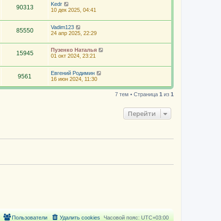
Kedr
90313
10 дек 2025, 04:41
Vadim123
85550
24 апр 2025, 22:29
Пузенко Наталья
15945
01 окт 2024, 23:21
Евгений Родимин
9561
16 июн 2024, 11:30
7 тем • Страница
1
из
1
Перейти
Пользователи
Удалить cookies
Часовой пояс:
UTC+03:00