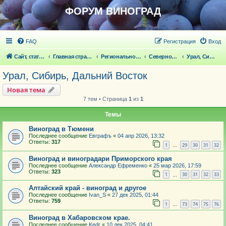
ФОРУМ ВИНОГРАД
FAQ
Регистрация
Вход
Сайт, статьи
Главная страница
Региональное виноградарство
Северное виноградарство
Урал, Сибирь, Дальний Восток
Урал, Сибирь, Дальний Восток
Новая тема
7 тем • Страница
1
из
1
Темы
Виноград в Тюмени
Последнее сообщение
Евграфъ
«
04 апр 2026, 13:32
Ответы:
317
1
29
30
31
32
…
Виноград и виноградари Приморского края
Последнее сообщение
Александр Ефременко
«
25 мар 2026, 17:59
Ответы:
323
1
30
31
32
33
…
Алтайский край - виноград и другое
Последнее сообщение
Ivan_S
«
27 дек 2025, 01:44
Ответы:
759
1
73
74
75
76
…
Виноград в Хабаровском крае.
Последнее сообщение
Kedr
«
10 дек 2025, 04:41