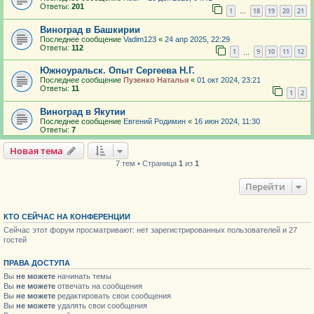
Ответы:
201
1
18
19
20
21
…
Виноград в Башкирии
Последнее сообщение
Vadim123
«
24 апр 2025, 22:29
Ответы:
112
1
9
10
11
12
…
Южноуральск. Опыт Сергеева Н.Г.
Последнее сообщение
Пузенко Наталья
«
01 окт 2024, 23:21
Ответы:
11
1
2
Виноград в Якутии
Последнее сообщение
Евгений Родимин
«
16 июн 2024, 11:30
Ответы:
7
Новая тема
7 тем • Страница
1
из
1
Перейти
КТО СЕЙЧАС НА КОНФЕРЕНЦИИ
Сейчас этот форум просматривают: нет зарегистрированных пользователей и 27
гостей
ПРАВА ДОСТУПА
Вы
не можете
начинать темы
Вы
не можете
отвечать на сообщения
Вы
не можете
редактировать свои сообщения
Вы
не можете
удалять свои сообщения