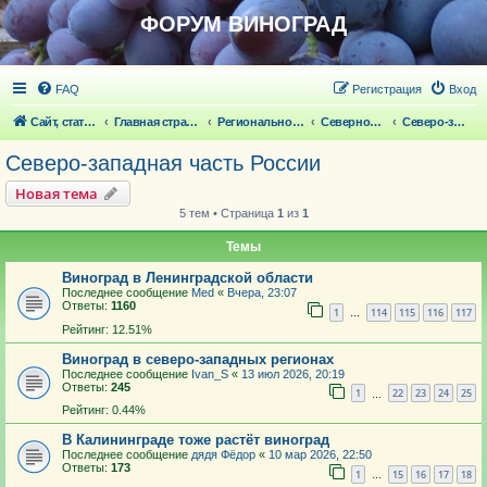
ФОРУМ ВИНОГРАД
FAQ
Регистрация
Вход
Сайт, статьи
Главная страница
Региональное виноградарство
Северное виноградарство
Северо-западная часть России
Северо-западная часть России
Новая тема
5 тем • Страница
1
из
1
Темы
Виноград в Ленинградской области
Последнее сообщение
Med
«
Вчера, 23:07
Ответы:
1160
1
114
115
116
117
…
Рейтинг: 12.51%
Виноград в северо-западных регионах
Последнее сообщение
Ivan_S
«
13 июл 2026, 20:19
Ответы:
245
1
22
23
24
25
…
Рейтинг: 0.44%
В Калининграде тоже растёт виноград
Последнее сообщение
дядя Фёдор
«
10 мар 2026, 22:50
Ответы:
173
1
15
16
17
18
…