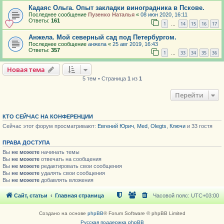
Кадаяс Ольга. Опыт закладки виноградника в Пскове.
Последнее сообщение
Пузенко Наталья
«
08 июн 2020, 16:11
Ответы:
161
1
14
15
16
17
…
Анжела. Мой северный сад под Петербургом.
Последнее сообщение
анжела
«
25 авг 2019, 16:43
Ответы:
357
1
33
34
35
36
…
Новая тема
5 тем • Страница
1
из
1
Перейти
КТО СЕЙЧАС НА КОНФЕРЕНЦИИ
Сейчас этот форум просматривают:
Евгений Юрич
,
Med
,
Olegts
,
Ключи
и 33 гостя
ПРАВА ДОСТУПА
Вы
не можете
начинать темы
Вы
не можете
отвечать на сообщения
Вы
не можете
редактировать свои сообщения
Вы
не можете
удалять свои сообщения
Вы
не можете
добавлять вложения
Сайт, статьи
Главная страница
Часовой пояс:
UTC+03:00
Создано на основе
phpBB
® Forum Software © phpBB Limited
Русская поддержка phpBB