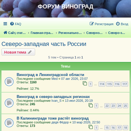
ФОРУМ ВИНОГРАД
FAQ
Регистрация
Вход
Сайт, статьи
Главная страница
Региональное виноградарство
Северное виноградарство
Северо-западная часть России
Северо-западная часть России
Новая тема
5 тем • Страница
1
из
1
Темы
Виноград в Ленинградской области
Последнее сообщение
Med
«
07 авг 2026, 23:07
Ответы:
1160
1
114
115
116
117
…
Рейтинг: 12.7%
Виноград в северо-западных регионах
Последнее сообщение
Ivan_S
«
13 июл 2026, 20:19
Ответы:
245
1
22
23
24
25
…
Рейтинг: 0.44%
В Калининграде тоже растёт виноград
Последнее сообщение
дядя Фёдор
«
10 мар 2026, 22:50
Ответы:
173
1
15
16
17
18
…