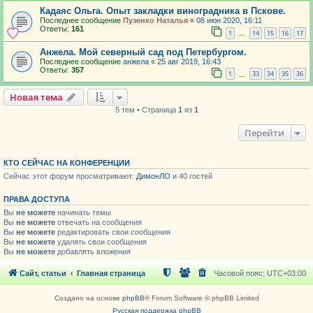
Кадаяс Ольга. Опыт закладки виноградника в Пскове.
Последнее сообщение
Пузенко Наталья
«
08 июн 2020, 16:11
Ответы:
161
1
14
15
16
17
…
Анжела. Мой северный сад под Петербургом.
Последнее сообщение
анжела
«
25 авг 2019, 16:43
Ответы:
357
1
33
34
35
36
…
Новая тема
5 тем • Страница
1
из
1
Перейти
КТО СЕЙЧАС НА КОНФЕРЕНЦИИ
Сейчас этот форум просматривают:
ДимонЛО
и 40 гостей
ПРАВА ДОСТУПА
Вы
не можете
начинать темы
Вы
не можете
отвечать на сообщения
Вы
не можете
редактировать свои сообщения
Вы
не можете
удалять свои сообщения
Вы
не можете
добавлять вложения
Сайт, статьи
Главная страница
Часовой пояс:
UTC+03:00
Создано на основе
phpBB
® Forum Software © phpBB Limited
Русская поддержка phpBB