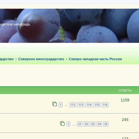
редители винограда.
дарство
Северное виноградарство
Северо-западная часть России
ОТВЕТЫ
1159
1
112
113
114
115
116
…
245
1
21
22
23
24
25
…