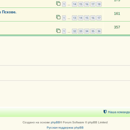
173
1
14
15
16
17
18
…
в Пскове.
161
1
13
14
15
16
17
…
.
357
1
32
33
34
35
36
…
Наша команда
Создано на основе
phpBB
® Forum Software © phpBB Limited
Русская поддержка phpBB