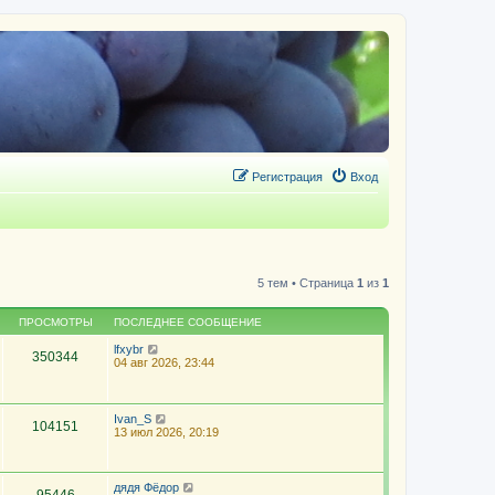
Регистрация
Вход
5 тем • Страница
1
из
1
ПРОСМОТРЫ
ПОСЛЕДНЕЕ СООБЩЕНИЕ
lfxybr
350344
04 авг 2026, 23:44
Ivan_S
104151
13 июл 2026, 20:19
дядя Фёдор