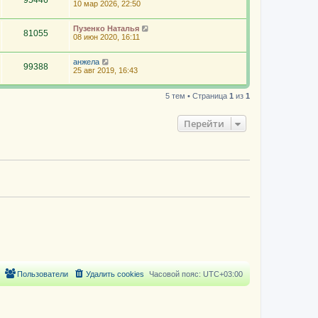
95446
10 мар 2026, 22:50
Пузенко Наталья
81055
08 июн 2020, 16:11
анжела
99388
25 авг 2019, 16:43
5 тем • Страница
1
из
1
Перейти
Пользователи
Удалить cookies
Часовой пояс:
UTC+03:00