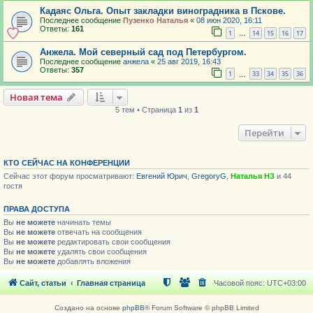
Кадаяс Ольга. Опыт закладки виноградника в Пскове.
Последнее сообщение
Пузенко Наталья
«
08 июн 2020, 16:11
Ответы:
161
1
14
15
16
17
…
Анжела. Мой северный сад под Петербургом.
Последнее сообщение
анжела
«
25 авг 2019, 16:43
Ответы:
357
1
33
34
35
36
…
Новая тема
5 тем • Страница
1
из
1
Перейти
КТО СЕЙЧАС НА КОНФЕРЕНЦИИ
Сейчас этот форум просматривают:
Евгений Юрич
,
GregoryG
,
Наталья НЗ
и 44
гостя
ПРАВА ДОСТУПА
Вы
не можете
начинать темы
Вы
не можете
отвечать на сообщения
Вы
не можете
редактировать свои сообщения
Вы
не можете
удалять свои сообщения
Вы
не можете
добавлять вложения
Сайт, статьи
Главная страница
Часовой пояс:
UTC+03:00
Создано на основе
phpBB
® Forum Software © phpBB Limited