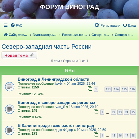
ФОРУМ ВИНОГРАД
FAQ
Регистрация
Вход
Сайт, статьи
Главная страница
Региональное виноградарство
Северное виноградарство
Северо-западная часть России
Северо-западная часть России
Новая тема
5 тем • Страница
1
из
1
Темы
Виноград в Ленинградской области
Последнее сообщение
lfxybr
«
04 авг 2026, 23:44
Ответы:
1159
1
113
114
115
116
…
Рейтинг: 12.34%
Виноград в северо-западных регионах
Последнее сообщение
Ivan_S
«
13 июл 2026, 20:19
Ответы:
245
1
22
23
24
25
…
Рейтинг: 0.47%
В Калининграде тоже растёт виноград
Последнее сообщение
дядя Фёдор
«
10 мар 2026, 22:50
Ответы:
173
1
15
16
17
18
…