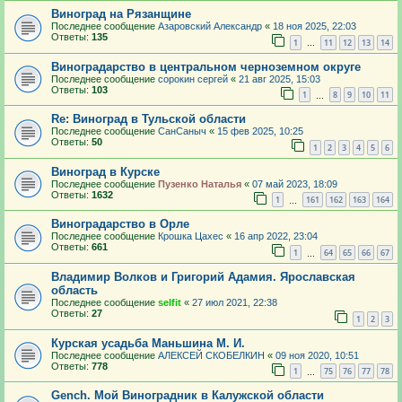
Виноград на Рязанщине
Последнее сообщение
Азаровский Александр
«
18 ноя 2025, 22:03
Ответы:
135
1
11
12
13
14
…
Виноградарство в центральном черноземном округе
Последнее сообщение
сорокин сергей
«
21 авг 2025, 15:03
Ответы:
103
1
8
9
10
11
…
Re: Виноград в Тульской области
Последнее сообщение
СанСаныч
«
15 фев 2025, 10:25
Ответы:
50
1
2
3
4
5
6
Виноград в Курске
Последнее сообщение
Пузенко Наталья
«
07 май 2023, 18:09
Ответы:
1632
1
161
162
163
164
…
Виноградарство в Орле
Последнее сообщение
Крошка Цахес
«
16 апр 2022, 23:04
Ответы:
661
1
64
65
66
67
…
Владимир Волков и Григорий Адамия. Ярославская
область
Последнее сообщение
selfit
«
27 июл 2021, 22:38
Ответы:
27
1
2
3
Курская усадьба Маньшина М. И.
Последнее сообщение
АЛЕКСЕЙ СКОБЕЛКИН
«
09 ноя 2020, 10:51
Ответы:
778
1
75
76
77
78
…
Gench. Мой Виноградник в Калужской области