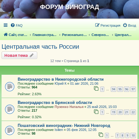
ФОРУМ ВИНОГРАД
FAQ
Регистрация
Вход
Сайт, статьи
Главная страница
Региональное виноградарство
Северное виноградарство
Центральная часть России
Центральная часть России
Новая тема
12 тем • Страница
1
из
1
Темы
Виноградарство в Нижегородской области
Последнее сообщение
Юрий К
«
01 авг 2026, 21:06
Ответы:
964
1
94
95
96
97
…
Рейтинг: 2.63%
Виноградарство в Брянской области
Последнее сообщение
Пузенко Наталья
«
25 май 2026, 15:03
Ответы:
217
1
19
20
21
22
…
Рейтинг: 0.32%
Пошатовский виноградник- Нижний Новгород
Последнее сообщение
Isilien
«
05 фев 2026, 12:05
Ответы:
98
1
7
8
9
10
…