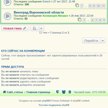
Последнее сообщение
Gench
«
27 окт 2017, 11:48
Ответы:
100
1
8
9
10
11
…
Виноград Воронежской области
Последнее сообщение
Акованцев Михаил
«
26 янв 2017, 22:04
Ответы:
82
1
6
7
8
9
…
Новая тема
12 тем • Страница
1
из
1
Перейти
КТО СЕЙЧАС НА КОНФЕРЕНЦИИ
Сейчас этот форум просматривают: нет зарегистрированных пользователей и 28
гостей
ПРАВА ДОСТУПА
Вы
не можете
начинать темы
Вы
не можете
отвечать на сообщения
Вы
не можете
редактировать свои сообщения
Вы
не можете
удалять свои сообщения
Вы
не можете
добавлять вложения
Сайт, статьи
Главная страница
Часовой пояс:
UTC+03:00
Создано на основе
phpBB
® Forum Software © phpBB Limited
Русская поддержка phpBB