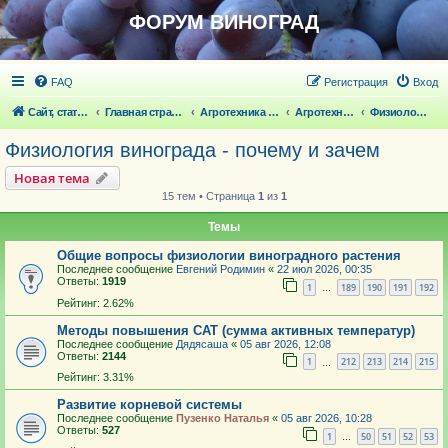
ФОРУМ ВИНОГРАД
FAQ
Регистрация
Вход
Сайт, статьи
Главная страница
Агротехника выращивания винограда
Агротехника выращивания винограда
Физиология винограда - почему и зачем
Физиология винограда - почему и зачем
Новая тема
15 тем • Страница
1
из
1
Темы
Общие вопросы физиологии виноградного растения
Последнее сообщение
Евгений Родимин
«
22 июл 2026, 00:35
Ответы:
1919
1
189
190
191
192
…
Рейтинг: 2.62%
Методы повышения САТ (сумма активных температур)
Последнее сообщение
Дядясаша
«
05 авг 2026, 12:08
Ответы:
2144
1
212
213
214
215
…
Рейтинг: 3.31%
Развитие корневой системы
Последнее сообщение
Пузенко Наталья
«
05 авг 2026, 10:28
Ответы:
527
1
50
51
52
53
…