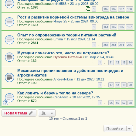
Последнее сообщение
mikl6566
«
23 апр 2025, 09:09
Ответы:
1878
1
185
186
187
188
…
Рост и развитие корневой системы винограда на севере
Последнее сообщение
Игорь 25
«
25 авг 2024, 00:00
Ответы:
1667
1
164
165
166
167
…
Опыт по опровержению теории питания растений
Последнее сообщение
Emma
«
15 июл 2024, 11:14
Ответы:
2841
1
282
283
284
285
…
Мутации почек-что это, часто ли встречается?
Последнее сообщение
Пузенко Наталья
«
01 мар 2024, 08:46
Ответы:
132
1
11
12
13
14
…
Механизмы проникновения и действия пестицидов и
агрохимикатов
Последнее сообщение
AndreyNikitin
«
12 дек 2023, 10:11
Ответы:
190
1
17
18
19
20
…
Как ловить и беречь тепло на севере?
Последнее сообщение
СерАлекс
«
10 авг 2022, 12:35
Ответы:
570
1
55
56
57
58
…
Новая тема
15 тем • Страница
1
из
1
Перейти