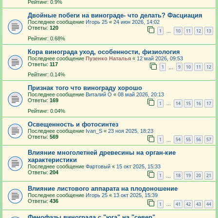
Рейтинг: 0.9%
Двойные побеги на винограде- что делать? Фасциация
Последнее сообщение
Игорь 25
«
24 июн 2026, 14:02
Ответы:
120
1
10
11
12
13
…
Рейтинг: 0.68%
Кора винограда уход, особенности, физиология
Последнее сообщение
Пузенко Наталья
«
12 май 2026, 09:53
Ответы:
117
1
9
10
11
12
…
Рейтинг: 0.14%
Признак того что винограду хорошо
Последнее сообщение
Виталий О
«
08 май 2026, 20:13
Ответы:
169
1
14
15
16
17
…
Рейтинг: 0.04%
Освещенность и фотосинтез
Последнее сообщение
Ivan_S
«
23 ноя 2025, 18:23
Ответы:
569
1
54
55
56
57
…
Влияние многолетней древесины на орган-кие
характеристики
Последнее сообщение
Фартовый
«
15 окт 2025, 15:33
Ответы:
204
1
18
19
20
21
…
Влияние листового аппарата на плодоношение
Последнее сообщение
Игорь 25
«
13 окт 2025, 15:39
Ответы:
436
1
41
42
43
44
…
Фенофазы винограда с "юга" на "север"