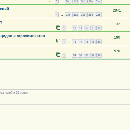
1
163
164
165
166
167
…
тений
2841
1
281
282
283
284
285
…
я?
132
1
10
11
12
13
14
…
ицидов и агрохимикатов
190
1
16
17
18
19
20
…
570
1
54
55
56
57
58
…
вателей и 32 гостя