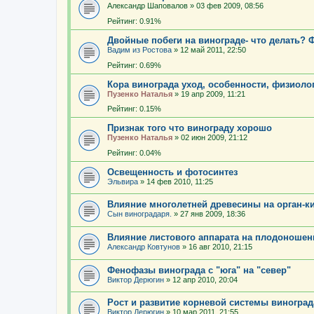
Александр Шаповалов
»
03 фев 2009, 08:56
Рейтинг: 0.91%
Двойные побеги на винограде- что делать? 
Вадим из Ростова
»
12 май 2011, 22:50
Рейтинг: 0.69%
Кора винограда уход, особенности, физиоло
Пузенко Наталья
»
19 апр 2009, 11:21
Рейтинг: 0.15%
Признак того что винограду хорошо
Пузенко Наталья
»
02 июн 2009, 21:12
Рейтинг: 0.04%
Освещенность и фотосинтез
Эльвира
»
14 фев 2010, 11:25
Влияние многолетней древесины на орган-ки
Сын виноградаря.
»
27 янв 2009, 18:36
Влияние листового аппарата на плодоношен
Александр Ковтунов
»
16 авг 2010, 21:15
Фенофазы винограда с "юга" на "север"
Виктор Дерюгин
»
12 апр 2010, 20:04
Рост и развитие корневой системы виноград
Виктор Дерюгин
»
10 мар 2011, 21:55