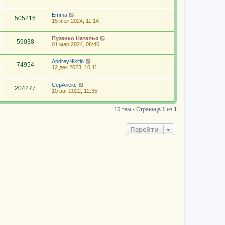
Emma
505216
15 июл 2024, 11:14
Пузенко Наталья
59038
01 мар 2024, 08:46
AndreyNikitin
74954
12 дек 2023, 10:11
СерАлекс
204277
10 авг 2022, 12:35
15 тем • Страница
1
из
1
Перейти