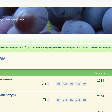
редители винограда.
ания винограда
Агротехника выращивания винограда
Физиология винограда
чем
ОТВЕТЫ
астения
1919
1
188
189
190
191
192
…
мператур)
2144
1
211
212
213
214
215
…