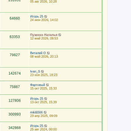
231651
05 авг 2026, 10:28
Игорь 25
64660
24 июн 2026, 14:02
Пузенко Наталья
63353
12 май 2026, 09:53
Виталий О
79827
08 май 2026, 20:13
Ivan_S
142674
23 ноя 2025, 18:23
Фартовый
75887
15 окт 2025, 15:33
Игорь 25
127806
13 окт 2025, 15:39
mikl6566
300993
23 апр 2025, 09:09
Игорь 25
342868
25 авг 2024, 00:00