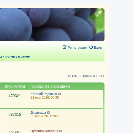
Регистрация
Вход
 - почему и зачем
15 тем • Страница
1
из
1
ПРОСМОТРЫ
ПОСЛЕДНЕЕ СООБЩЕНИЕ
Евгений Родимин
479321
22 июл 2026, 00:35
Дядясаша
587315
05 авг 2026, 12:08
Пузенко Наталья