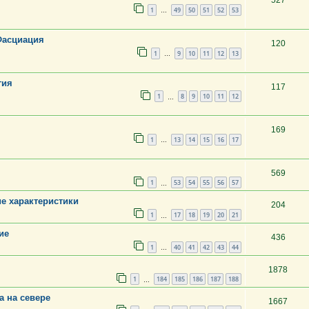
527
1
49
50
51
52
53
…
Фасциация
120
1
9
10
11
12
13
…
гия
117
1
8
9
10
11
12
…
169
1
13
14
15
16
17
…
569
1
53
54
55
56
57
…
е характеристики
204
1
17
18
19
20
21
…
ие
436
1
40
41
42
43
44
…
1878
1
184
185
186
187
188
…
а на севере
1667