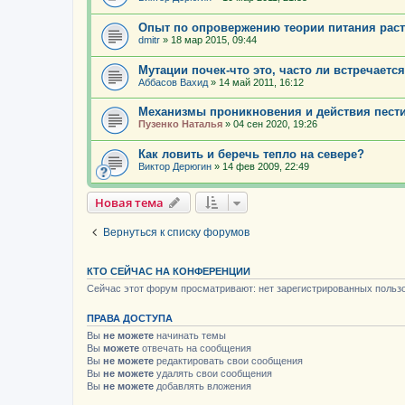
Опыт по опровержению теории питания рас
dmitr
»
18 мар 2015, 09:44
Мутации почек-что это, часто ли встречаетс
Аббасов Вахид
»
14 май 2011, 16:12
Механизмы проникновения и действия пест
Пузенко Наталья
»
04 сен 2020, 19:26
Как ловить и беречь тепло на севере?
Виктор Дерюгин
»
14 фев 2009, 22:49
Новая тема
Вернуться к списку форумов
КТО СЕЙЧАС НА КОНФЕРЕНЦИИ
Сейчас этот форум просматривают: нет зарегистрированных пользо
ПРАВА ДОСТУПА
Вы
не можете
начинать темы
Вы
можете
отвечать на сообщения
Вы
не можете
редактировать свои сообщения
Вы
не можете
удалять свои сообщения
Вы
не можете
добавлять вложения