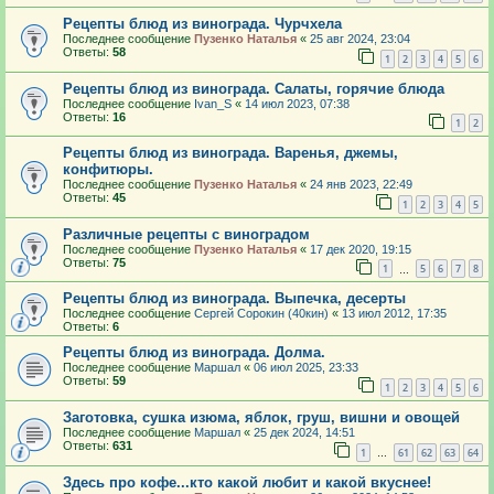
Рецепты блюд из винограда. Чурчхела
Последнее сообщение
Пузенко Наталья
«
25 авг 2024, 23:04
Ответы:
58
1
2
3
4
5
6
Рецепты блюд из винограда. Салаты, горячие блюда
Последнее сообщение
Ivan_S
«
14 июл 2023, 07:38
Ответы:
16
1
2
Рецепты блюд из винограда. Варенья, джемы,
конфитюры.
Последнее сообщение
Пузенко Наталья
«
24 янв 2023, 22:49
Ответы:
45
1
2
3
4
5
Различные рецепты с виноградом
Последнее сообщение
Пузенко Наталья
«
17 дек 2020, 19:15
Ответы:
75
1
5
6
7
8
…
Рецепты блюд из винограда. Выпечка, десерты
Последнее сообщение
Сергей Сорокин (40кин)
«
13 июл 2012, 17:35
Ответы:
6
Рецепты блюд из винограда. Долма.
Последнее сообщение
Маршал
«
06 июл 2025, 23:33
Ответы:
59
1
2
3
4
5
6
Заготовка, сушка изюма, яблок, груш, вишни и овощей
Последнее сообщение
Маршал
«
25 дек 2024, 14:51
Ответы:
631
1
61
62
63
64
…
Здесь про кофе...кто какой любит и какой вкуснее!