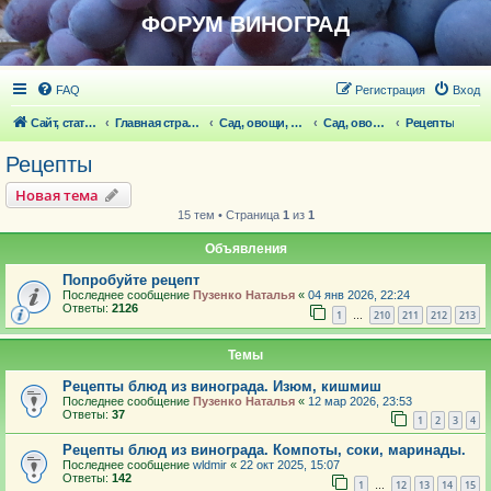
ФОРУМ ВИНОГРАД
FAQ
Регистрация
Вход
Сайт, статьи
Главная страница
Сад, овощи, ягодники, цветы, беседка
Сад, овощи, ягодники, цветы
Рецепты
Рецепты
Новая тема
15 тем • Страница
1
из
1
Объявления
Попробуйте рецепт
Последнее сообщение
Пузенко Наталья
«
04 янв 2026, 22:24
Ответы:
2126
1
210
211
212
213
…
Темы
Рецепты блюд из винограда. Изюм, кишмиш
Последнее сообщение
Пузенко Наталья
«
12 мар 2026, 23:53
Ответы:
37
1
2
3
4
Рецепты блюд из винограда. Компоты, соки, маринады.
Последнее сообщение
wldmir
«
22 окт 2025, 15:07
Ответы:
142
1
12
13
14
15
…