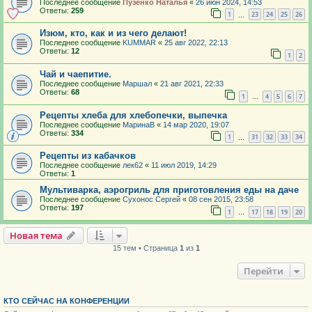
Последнее сообщение
Пузенко Наталья
«
26 июн 2024, 14:53
Ответы:
259
1
23
24
25
26
…
Изюм, кто, как и из чего делают!
Последнее сообщение
KUMMAR
«
25 авг 2022, 22:13
Ответы:
12
1
2
Чай и чаепитие.
Последнее сообщение
Маршал
«
21 авг 2021, 22:33
Ответы:
68
1
4
5
6
7
…
Рецепты хлеба для хлебопечки, выпечка
Последнее сообщение
МаринаВ
«
14 мар 2020, 19:07
Ответы:
334
1
31
32
33
34
…
Рецепты из кабачков
Последнее сообщение
лек62
«
11 июл 2019, 14:29
Ответы:
1
Мультиварка, аэрогриль для приготовления еды на даче
Последнее сообщение
Сухонос Сергей
«
08 сен 2015, 23:58
Ответы:
197
1
17
18
19
20
…
Новая тема
15 тем • Страница
1
из
1
Перейти
КТО СЕЙЧАС НА КОНФЕРЕНЦИИ