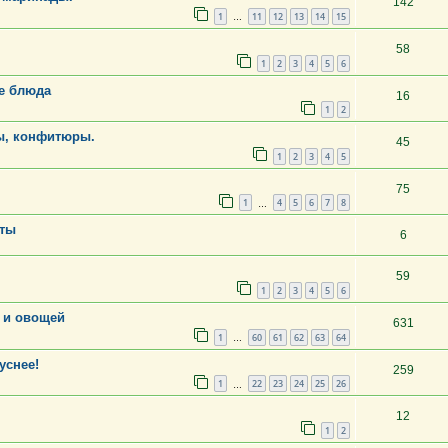
142
1
11
12
13
14
15
…
58
1
2
3
4
5
6
ие блюда
16
1
2
ы, конфитюры.
45
1
2
3
4
5
75
1
4
5
6
7
8
…
рты
6
59
1
2
3
4
5
6
и и овощей
631
1
60
61
62
63
64
…
уснее!
259
1
22
23
24
25
26
…
12
1
2