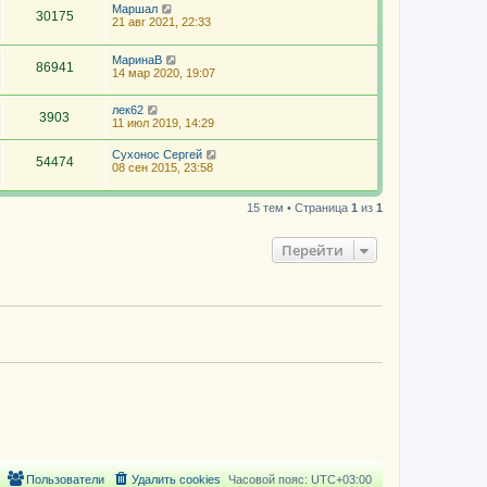
Маршал
30175
21 авг 2021, 22:33
МаринаВ
86941
14 мар 2020, 19:07
лек62
3903
11 июл 2019, 14:29
Сухонос Сергей
54474
08 сен 2015, 23:58
15 тем • Страница
1
из
1
Перейти
Пользователи
Удалить cookies
Часовой пояс:
UTC+03:00