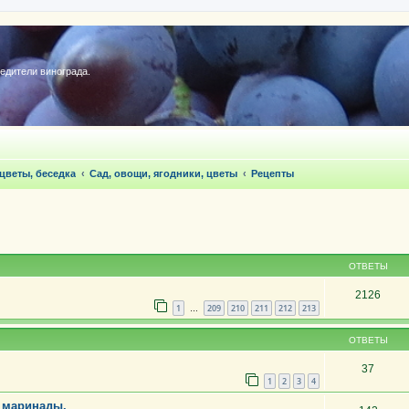
редители винограда.
 цветы, беседка
Сад, овощи, ягодники, цветы
Рецепты
ОТВЕТЫ
2126
1
209
210
211
212
213
…
ОТВЕТЫ
37
1
2
3
4
, маринады.