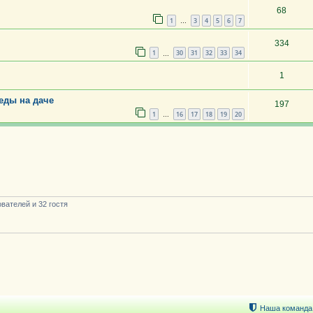
68
1
3
4
5
6
7
…
334
1
30
31
32
33
34
…
1
еды на даче
197
1
16
17
18
19
20
…
вателей и 32 гостя
Наша команда