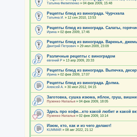
Татьяна Филиппенко
»
04 фев 2009, 15:48
Рецепты блюд из винограда. Чурчхела
Татьяна И.
»
12 сен 2010, 13:53
Рецепты блюд из винограда. Салаты, горяч
Ирина
»
02 фев 2009, 17:46
Рецепты блюд из винограда. Варенья, джем
Дмитрий Петрович
»
29 июл 2009, 23:09
Различные рецепты с виноградом
евгений Р
»
13 апр 2009, 20:33
Рецепты блюд из винограда. Выпечка, десе
Ирина
»
02 фев 2009, 17:07
Рецепты блюд из винограда. Долма.
Алексей А.
»
30 июл 2012, 04:15
Заготовка, сушка изюма, яблок, груш, вишн
Пузенко Наталья
»
04 фев 2009, 18:05
Здесь про кофе...кто какой любит и какой вк
Пузенко Наталья
»
02 фев 2009, 10:14
Изюм, кто, как и из чего делают!
KUMMAR
»
08 авг 2022, 21:12