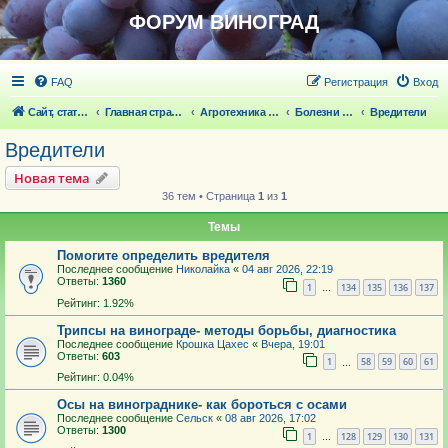
ФОРУМ ВИНОГРАД
FAQ
Регистрация
Вход
Сайт, статьи
Главная страница
Агротехника выращивания винограда
Болезни и вредители винограда
Вредители
Вредители
Новая тема
36 тем • Страница
1
из
1
Темы
Помогите определить вредителя
Последнее сообщение
Николайка
«
04 авг 2026, 22:19
Ответы:
1360
1
134
135
136
137
…
Рейтинг: 1.92%
Трипсы на винограде- методы борьбы, диагностика
Последнее сообщение
Крошка Цахес
«
Вчера, 19:01
Ответы:
603
1
58
59
60
61
…
Рейтинг: 0.04%
Осы на винограднике- как бороться с осами
Последнее сообщение
Сельск
«
08 авг 2026, 17:02
Ответы:
1300
1
128
129
130
131
…