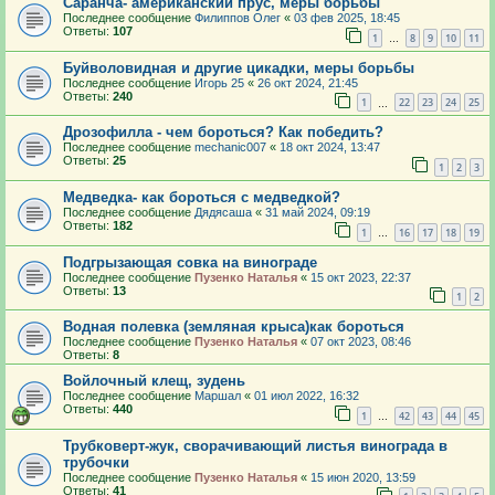
Саранча- американский прус, меры борьбы
Последнее сообщение
Филиппов Олег
«
03 фев 2025, 18:45
Ответы:
107
1
8
9
10
11
…
Буйволовидная и другие цикадки, меры борьбы
Последнее сообщение
Игорь 25
«
26 окт 2024, 21:45
Ответы:
240
1
22
23
24
25
…
Дрозофилла - чем бороться? Как победить?
Последнее сообщение
mechanic007
«
18 окт 2024, 13:47
Ответы:
25
1
2
3
Медведка- как бороться с медведкой?
Последнее сообщение
Дядясаша
«
31 май 2024, 09:19
Ответы:
182
1
16
17
18
19
…
Подгрызающая совка на винограде
Последнее сообщение
Пузенко Наталья
«
15 окт 2023, 22:37
Ответы:
13
1
2
Водная полевка (земляная крыса)как бороться
Последнее сообщение
Пузенко Наталья
«
07 окт 2023, 08:46
Ответы:
8
Войлочный клещ, зудень
Последнее сообщение
Маршал
«
01 июл 2022, 16:32
Ответы:
440
1
42
43
44
45
…
Трубковерт-жук, сворачивающий листья винограда в
трубочки
Последнее сообщение
Пузенко Наталья
«
15 июн 2020, 13:59
Ответы:
41