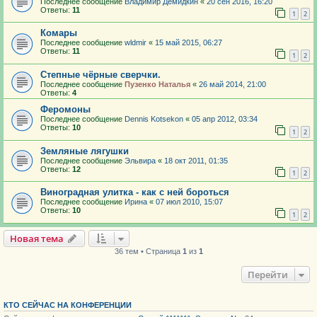
Последнее сообщение
Владимир Демидкин
«
20 сен 2016, 16:20
Ответы:
11
1
2
Комары
Последнее сообщение
wldmir
«
15 май 2015, 06:27
Ответы:
11
1
2
Степные чёрные сверчки.
Последнее сообщение
Пузенко Наталья
«
26 май 2014, 21:00
Ответы:
4
Феромоны
Последнее сообщение
Dennis Kotsekon
«
05 апр 2012, 03:34
Ответы:
10
1
2
Земляные лягушки
Последнее сообщение
Эльвира
«
18 окт 2011, 01:35
Ответы:
12
1
2
Виноградная улитка - как с ней бороться
Последнее сообщение
Ирина
«
07 июл 2010, 15:07
Ответы:
10
1
2
Новая тема
36 тем • Страница
1
из
1
Перейти
КТО СЕЙЧАС НА КОНФЕРЕНЦИИ