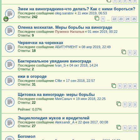
1
2
3
4
5
Змеи на винограднике-что делать? Как с ними бороться?
Последнее сообщение
oleg.saratov
«
11 июн 2019, 06:53
Ответы:
242
1
22
23
24
25
…
Оленка мохнатая. Меры борьбы на винограде
Последнее сообщение
Пузенко Наталья
«
01 июн 2019, 00:22
Ответы:
9
Червячки на черенках
Последнее сообщение
АБИТУРИЕНТ
«
08 апр 2019, 22:49
Ответы:
18
1
2
Бактериальное увядание винограда
Последнее сообщение
Ivan_S
«
04 окт 2018, 14:24
Ответы:
2
ежи в огороде
Последнее сообщение
Cfibr
«
17 сен 2018, 22:57
Ответы:
31
1
2
3
4
Щитовка на винограде- меры борьбы
Последнее сообщение
МихСаныч
«
19 июн 2018, 22:25
Ответы:
22
1
2
3
Рейтинг: 0.07%
Энциклопедия жуков и вредителей
Последнее сообщение
Aleksandr_A
«
22 фев 2017, 00:08
Ответы:
27
1
2
3
Богомол