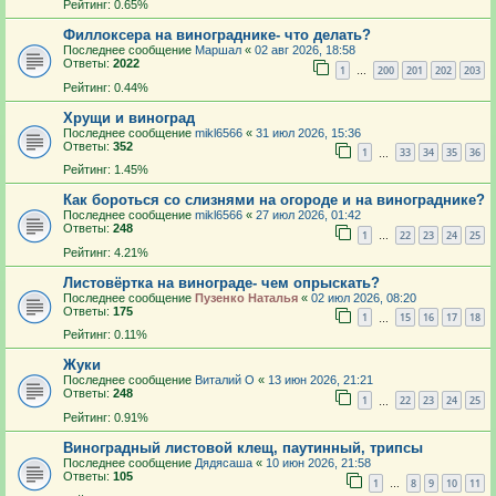
Рейтинг: 0.65%
Филлоксера на винограднике- что делать?
Последнее сообщение
Маршал
«
02 авг 2026, 18:58
Ответы:
2022
1
200
201
202
203
…
Рейтинг: 0.44%
Хрущи и виноград
Последнее сообщение
mikl6566
«
31 июл 2026, 15:36
Ответы:
352
1
33
34
35
36
…
Рейтинг: 1.45%
Как бороться со слизнями на огороде и на винограднике?
Последнее сообщение
mikl6566
«
27 июл 2026, 01:42
Ответы:
248
1
22
23
24
25
…
Рейтинг: 4.21%
Листовёртка на винограде- чем опрыскать?
Последнее сообщение
Пузенко Наталья
«
02 июл 2026, 08:20
Ответы:
175
1
15
16
17
18
…
Рейтинг: 0.11%
Жуки
Последнее сообщение
Виталий О
«
13 июн 2026, 21:21
Ответы:
248
1
22
23
24
25
…
Рейтинг: 0.91%
Виноградный листовой клещ, паутинный, трипсы
Последнее сообщение
Дядясаша
«
10 июн 2026, 21:58
Ответы:
105
1
8
9
10
11
…