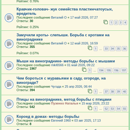
Рейтинг: 0.76%
Кравчик-головач- жук семейства пластинчатоусых,
вредитель
Последнее сообщение
Виталий О
«
17 май 2026, 07:27
Ответы:
30
1
2
3
4
Рейтинг: 0.25%
Замучили кроты- слепыши. Борьба с кротами на
винограднике
Последнее сообщение
Виталий О
«
12 май 2026, 16:59
Ответы:
355
1
33
34
35
36
…
Рейтинг: 0.07%
Мыши на винограднике- методы борьбы с мышами
Последнее сообщение
mikl6566
«
01 май 2026, 09:22
Ответы:
1967
1
194
195
196
197
…
Чем бороться с муравьями в саду, огороде, на
винограде?
Последнее сообщение
Чугада
«
25 апр 2026, 06:44
Ответы:
394
1
37
38
39
40
…
Птицы на винограднике, метод борьбы с птицами
Последнее сообщение
Пузенко Наталья
«
15 мар 2026, 23:22
Ответы:
542
1
52
53
54
55
…
Короед в домах- методы борьбы
Последнее сообщение
Евгений 1960
«
03 авг 2025, 17:13
Ответы:
8