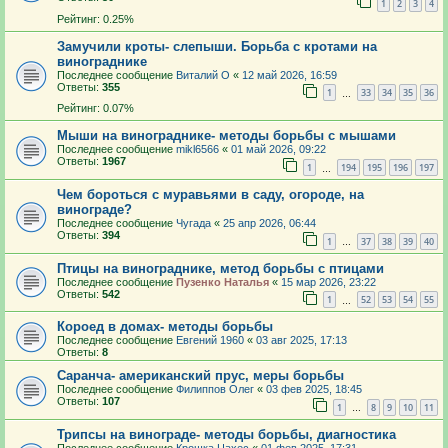
1
2
3
4
Рейтинг: 0.25%
Замучили кроты- слепыши. Борьба с кротами на
винограднике
Последнее сообщение
Виталий О
«
12 май 2026, 16:59
Ответы:
355
1
33
34
35
36
…
Рейтинг: 0.07%
Мыши на винограднике- методы борьбы с мышами
Последнее сообщение
mikl6566
«
01 май 2026, 09:22
Ответы:
1967
1
194
195
196
197
…
Чем бороться с муравьями в саду, огороде, на
винограде?
Последнее сообщение
Чугада
«
25 апр 2026, 06:44
Ответы:
394
1
37
38
39
40
…
Птицы на винограднике, метод борьбы с птицами
Последнее сообщение
Пузенко Наталья
«
15 мар 2026, 23:22
Ответы:
542
1
52
53
54
55
…
Короед в домах- методы борьбы
Последнее сообщение
Евгений 1960
«
03 авг 2025, 17:13
Ответы:
8
Саранча- американский прус, меры борьбы
Последнее сообщение
Филиппов Олег
«
03 фев 2025, 18:45
Ответы:
107
1
8
9
10
11
…
Трипсы на винограде- методы борьбы, диагностика
Последнее сообщение
Крошка Цахес
«
01 фев 2025, 17:31