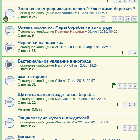
1
2
3
4
5
Змеи на винограднике-что делать? Как с ними бороться?
Последнее сообщение
oleg.saratov
«
11 июн 2019, 06:53
Ответы:
242
1
22
23
24
25
…
Оленка мохнатая. Меры борьбы на винограде
Последнее сообщение
Пузенко Наталья
«
01 июн 2019, 00:22
Ответы:
9
Червячки на черенках
Последнее сообщение
АБИТУРИЕНТ
«
08 апр 2019, 22:49
Ответы:
18
1
2
Бактериальное увядание винограда
Последнее сообщение
Ivan_S
«
04 окт 2018, 14:24
Ответы:
2
ежи в огороде
Последнее сообщение
Cfibr
«
17 сен 2018, 22:57
Ответы:
31
1
2
3
4
Щитовка на винограде- меры борьбы
Последнее сообщение
МихСаныч
«
19 июн 2018, 22:25
Ответы:
22
1
2
3
Рейтинг: 0.07%
Энциклопедия жуков и вредителей
Последнее сообщение
Aleksandr_A
«
22 фев 2017, 00:08
Ответы:
27
1
2
3
Богомол