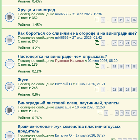
Рейтинг: 0.43%
Хрущи и виноград
Последнее сообщение
mikl6566
«
31 июл 2026, 15:36
Ответы:
352
1
33
34
35
36
…
Рейтинг: 1.45%
Как бороться со слизнями на огороде и на винограднике?
Последнее сообщение
mikl6566
«
27 июл 2026, 01:42
Ответы:
248
1
22
23
24
25
…
Рейтинг: 4.2%
Листовёртка на винограде- чем опрыскать?
Последнее сообщение
Пузенко Наталья
«
02 июл 2026, 08:20
Ответы:
175
1
15
16
17
18
…
Рейтинг: 0.11%
Жуки
Последнее сообщение
Виталий О
«
13 июн 2026, 21:21
Ответы:
248
1
22
23
24
25
…
Рейтинг: 0.9%
Виноградный листовой клещ, паутинный, трипсы
Последнее сообщение
Дядясаша
«
10 июн 2026, 21:58
Ответы:
105
1
8
9
10
11
…
Рейтинг: 0.76%
Кравчик-головач- жук семейства пластинчатоусых,
вредитель
Последнее сообщение
Виталий О
«
17 май 2026, 07:27
Ответы:
30