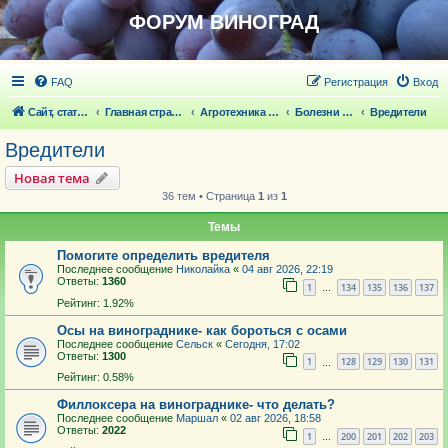
ФОРУМ ВИНОГРАД
FAQ
Регистрация
Вход
Сайт, статьи
Главная страница
Агротехника выращивания винограда
Болезни и вредители винограда
Вредители
Вредители
Новая тема
36 тем • Страница
1
из
1
Темы
Помогите определить вредителя
Последнее сообщение
Николайка
«
04 авг 2026, 22:19
Ответы:
1360
1
134
135
136
137
…
Рейтинг: 1.92%
Осы на винограднике- как бороться с осами
Последнее сообщение
Сельск
«
Сегодня, 17:02
Ответы:
1300
1
128
129
130
131
…
Рейтинг: 0.58%
Филлоксера на винограднике- что делать?
Последнее сообщение
Маршал
«
02 авг 2026, 18:58
Ответы:
2022
1
200
201
202
203
…