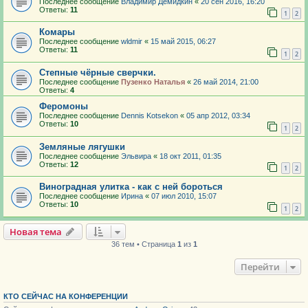
Последнее сообщение
Владимир Демидкин
«
20 сен 2016, 16:20
Ответы:
11
1
2
Комары
Последнее сообщение
wldmir
«
15 май 2015, 06:27
Ответы:
11
1
2
Степные чёрные сверчки.
Последнее сообщение
Пузенко Наталья
«
26 май 2014, 21:00
Ответы:
4
Феромоны
Последнее сообщение
Dennis Kotsekon
«
05 апр 2012, 03:34
Ответы:
10
1
2
Земляные лягушки
Последнее сообщение
Эльвира
«
18 окт 2011, 01:35
Ответы:
12
1
2
Виноградная улитка - как с ней бороться
Последнее сообщение
Ирина
«
07 июл 2010, 15:07
Ответы:
10
1
2
Новая тема
36 тем • Страница
1
из
1
Перейти
КТО СЕЙЧАС НА КОНФЕРЕНЦИИ