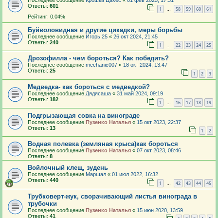
Ответы:
601
1
58
59
60
61
…
Рейтинг: 0.04%
Буйволовидная и другие цикадки, меры борьбы
Последнее сообщение
Игорь 25
«
26 окт 2024, 21:45
Ответы:
240
1
22
23
24
25
…
Дрозофилла - чем бороться? Как победить?
Последнее сообщение
mechanic007
«
18 окт 2024, 13:47
Ответы:
25
1
2
3
Медведка- как бороться с медведкой?
Последнее сообщение
Дядясаша
«
31 май 2024, 09:19
Ответы:
182
1
16
17
18
19
…
Подгрызающая совка на винограде
Последнее сообщение
Пузенко Наталья
«
15 окт 2023, 22:37
Ответы:
13
1
2
Водная полевка (земляная крыса)как бороться
Последнее сообщение
Пузенко Наталья
«
07 окт 2023, 08:46
Ответы:
8
Войлочный клещ, зудень
Последнее сообщение
Маршал
«
01 июл 2022, 16:32
Ответы:
440
1
42
43
44
45
…
Трубковерт-жук, сворачивающий листья винограда в
трубочки
Последнее сообщение
Пузенко Наталья
«
15 июн 2020, 13:59
Ответы:
41