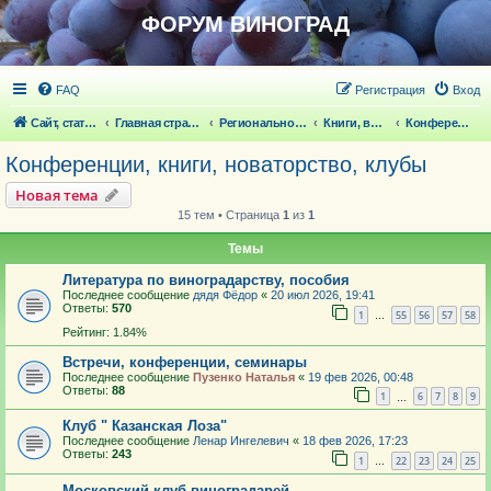
ФОРУМ ВИНОГРАД
FAQ
Регистрация
Вход
Сайт, статьи
Главная страница
Региональное виноградарство
Книги, выставки, конференции, клубы, новаторство
Конференции, книги, новаторство, клубы
Конференции, книги, новаторство, клубы
Новая тема
15 тем • Страница
1
из
1
Темы
Литература по виноградарству, пособия
Последнее сообщение
дядя Фёдор
«
20 июл 2026, 19:41
Ответы:
570
1
55
56
57
58
…
Рейтинг: 1.84%
Встречи, конференции, семинары
Последнее сообщение
Пузенко Наталья
«
19 фев 2026, 00:48
Ответы:
88
1
6
7
8
9
…
Клуб " Казанская Лоза"
Последнее сообщение
Ленар Ингелевич
«
18 фев 2026, 17:23
Ответы:
243
1
22
23
24
25
…
Московский клуб виноградарей