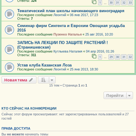
Ответы:
324
1
30
31
32
33
…
Тематический план школы начинающего виноградаря
Последнее сообщение
Леонтий
«
06 янв 2017, 17:23
Ответы:
7
Семинар фирм Сингента и Еврохим Овощная усадьба
2016
Последнее сообщение
Пузенко Наталья
«
25 авг 2016, 10:20
ЗАПИСЬ НА ЛЕКЦИИ ПО ЗАЩИТЕ РАСТЕНИЙ !
(Странишевская)
Последнее сообщение
Кутлыева Наталия
«
04 апр 2016, 01:26
Ответы:
311
1
29
30
31
32
…
Устав клуба Казанская Лоза
Последнее сообщение
Леонтий
«
25 янв 2013, 18:30
Новая тема
15 тем • Страница
1
из
1
Перейти
КТО СЕЙЧАС НА КОНФЕРЕНЦИИ
Сейчас этот форум просматривают: нет зарегистрированных пользователей и 27
гостей
ПРАВА ДОСТУПА
Вы
не можете
начинать темы