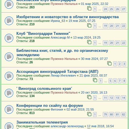
Последнее сообщение
Пузенко Наталья
«
01 мар 2025, 22:32
Ответы:
263
1
24
25
26
27
…
Изобретение и новаторство в области виноградарства
Последнее сообщение
Ирина_63
«
19 янв 2025, 07:25
Ответы:
210
1
19
20
21
22
…
Клуб "Виноградари Тюмени"
Последнее сообщение
Александр М
«
13 мар 2024, 19:25
Ответы:
218
1
19
20
21
22
…
Библиотека книг, статей, и др. по органическому
земледелию
Последнее сообщение
Пузенко Наталья
«
30 янв 2024, 07:27
Ответы:
26
1
2
3
Ассоциация виноградарей Татарстана (АВТ)
Последнее сообщение
Ленар Ингелевич
«
21 фев 2023, 00:37
Ответы:
73
1
5
6
7
8
…
' Виноград соловьиного края'
Последнее сообщение
Пузенко Наталья
«
20 окт 2020, 16:13
Ответы:
134
1
11
12
13
14
…
Конференции по скайпу на форуме
Последнее сообщение
Фитония
«
02 май 2019, 21:55
Ответы:
813
1
79
80
81
82
…
Занимательная телеметрия
Последнее сообщение
александр-зеленоград
«
12 янв 2018, 16:54