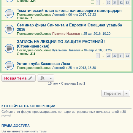
Ответы:
324
1
30
31
32
33
…
Тематический план школы начинающего виноградаря
Последнее сообщение
Леонтий
«
06 янв 2017, 17:23
Ответы:
7
Семинар фирм Сингента и Еврохим Овощная усадьба
2016
Последнее сообщение
Пузенко Наталья
«
25 авг 2016, 10:20
ЗАПИСЬ НА ЛЕКЦИИ ПО ЗАЩИТЕ РАСТЕНИЙ !
(Странишевская)
Последнее сообщение
Кутлыева Наталия
«
04 апр 2016, 01:26
Ответы:
311
1
29
30
31
32
…
Устав клуба Казанская Лоза
Последнее сообщение
Леонтий
«
25 янв 2013, 18:30
Новая тема
15 тем • Страница
1
из
1
Перейти
КТО СЕЙЧАС НА КОНФЕРЕНЦИИ
Сейчас этот форум просматривают: нет зарегистрированных пользователей и 30
гостей
ПРАВА ДОСТУПА
Вы
не можете
начинать темы