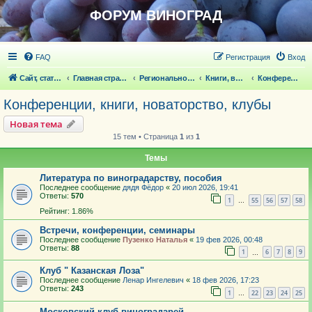
ФОРУМ ВИНОГРАД
FAQ
Регистрация
Вход
Сайт, статьи
Главная страница
Региональное виноградарство
Книги, выставки, конференции, клубы, новаторство
Конференции, книги, новаторство, клубы
Конференции, книги, новаторство, клубы
Новая тема
15 тем • Страница
1
из
1
Темы
Литература по виноградарству, пособия
Последнее сообщение
дядя Фёдор
«
20 июл 2026, 19:41
Ответы:
570
1
55
56
57
58
…
Рейтинг: 1.86%
Встречи, конференции, семинары
Последнее сообщение
Пузенко Наталья
«
19 фев 2026, 00:48
Ответы:
88
1
6
7
8
9
…
Клуб " Казанская Лоза"
Последнее сообщение
Ленар Ингелевич
«
18 фев 2026, 17:23
Ответы:
243
1
22
23
24
25
…
Московский клуб виноградарей