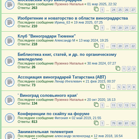
Последнее сообщение
Пузенко Наталья
«
01 мар 2025, 22:32
Ответы:
263
1
24
25
26
27
…
Изобретение и новаторство в области виноградарства
Последнее сообщение
Ирина_63
«
19 янв 2025, 07:25
Ответы:
210
1
19
20
21
22
…
Клуб "Виноградари Тюмени"
Последнее сообщение
Александр М
«
13 мар 2024, 19:25
Ответы:
218
1
19
20
21
22
…
Библиотека книг, статей, и др. по органическому
земледелию
Последнее сообщение
Пузенко Наталья
«
30 янв 2024, 07:27
Ответы:
26
1
2
3
Ассоциация виноградарей Татарстана (АВТ)
Последнее сообщение
Ленар Ингелевич
«
21 фев 2023, 00:37
Ответы:
73
1
5
6
7
8
…
' Виноград соловьиного края'
Последнее сообщение
Пузенко Наталья
«
20 окт 2020, 16:13
Ответы:
134
1
11
12
13
14
…
Конференции по скайпу на форуме
Последнее сообщение
Фитония
«
02 май 2019, 21:55
Ответы:
813
1
79
80
81
82
…
Занимательная телеметрия
Последнее сообщение
александр-зеленоград
«
12 янв 2018, 16:54