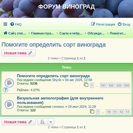
ФОРУМ ВИНОГРАД
FAQ
Регистрация
Вход
Сайт, статьи
Главная страница
Сорта и гибридные формы винограда
Обсуждение сортов винограда и новейших ГФ
Помогите определить сорт винограда
Помогите определить сорт винограда
Новая тема
2 темы • Страница
1
из
1
Темы
Помогите определить сорт винограда
Последнее сообщение
Shyrik
«
06 авг 2026, 12:58
Ответы:
5236
1
521
522
523
524
…
Рейтинг: 4.07%
Визуальная ампелография (для внутреннего
пользования)
Последнее сообщение
сенокос
«
19 июл 2024, 11:28
Ответы:
122
1
10
11
12
13
…
Новая тема
2 темы • Страница
1
из
1