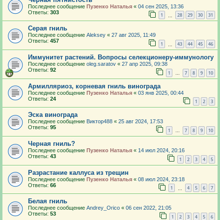
Последнее сообщение
Пузенко Наталья
«
04 сен 2025, 13:36
Ответы:
303
1
28
29
30
31
…
Серая гниль
Последнее сообщение
Aleksey
«
27 авг 2025, 11:49
Ответы:
457
1
43
44
45
46
…
Иммунитет растений. Вопросы селекционеру-иммунологу
Последнее сообщение
oleg.saratov
«
27 апр 2025, 09:38
Ответы:
92
1
7
8
9
10
…
Армилляриоз, корневая гниль винограда
Последнее сообщение
Пузенко Наталья
«
03 янв 2025, 00:44
Ответы:
24
1
2
3
Эска винограда
Последнее сообщение
Виктор488
«
25 авг 2024, 17:53
Ответы:
95
1
7
8
9
10
…
Черная гниль?
Последнее сообщение
Пузенко Наталья
«
14 июл 2024, 20:16
Ответы:
43
1
2
3
4
5
Разрастание каллуса из трещин
Последнее сообщение
Пузенко Наталья
«
08 июл 2024, 23:18
Ответы:
66
1
4
5
6
7
…
Белая гниль
Последнее сообщение
Andrey_Orico
«
06 сен 2022, 21:05
Ответы:
53
1
2
3
4
5
6