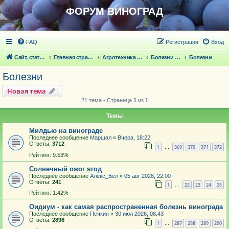
ФОРУМ ВИНОГРАД
FAQ
Регистрация
Вход
Сайт, статьи
Главная страница
Агротехника выращивания винограда
Болезни и вредители винограда
Болезни
Болезни
Новая тема
21 тема • Страница
1
из
1
Темы
Милдью на винограде
Последнее сообщение
Маршал
«
Вчера, 18:22
Ответы:
3712
1
369
370
371
372
…
Рейтинг: 9.53%
Солнечный ожог ягод
Последнее сообщение
Алекс_Бел
«
05 авг 2026, 22:00
Ответы:
241
1
22
23
24
25
…
Рейтинг: 1.42%
Оидиум - как самая распространенная болезнь винограда
Последнее сообщение
Печкин
«
30 июл 2026, 08:43
Ответы:
2898
1
287
288
289
290
…