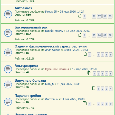
Рейтинг: 5.06%
Антракноз
Последнее сообщение
Игорь 25
«
28 июл 2026, 14:24
Ответы:
580
1
56
57
58
59
…
Рейтинг: 0.65%
Бактериальный рак
Последнее сообщение
Юрий Гомель
«
13 июл 2026, 22:52
Ответы:
872
1
85
86
87
88
…
Рейтинг: 0.07%
Оэдема- физиологический стресс растения
Последнее сообщение
дядя Фёдор
«
10 июн 2026, 21:33
Ответы:
87
1
6
7
8
9
…
Рейтинг: 0.51%
Альтернариоз
Последнее сообщение
Пузенко Наталья
«
12 мар 2026, 22:50
Ответы:
42
1
2
3
4
5
Вирусные болезни
Последнее сообщение
Ivan_S
«
11 дек 2025, 13:38
Ответы:
37
1
2
3
4
Паралич гребня
Последнее сообщение
Фартовый
«
11 окт 2025, 13:08
Ответы:
87
1
6
7
8
9
…
Рейтинг: 0.07%
Черная пятнистость