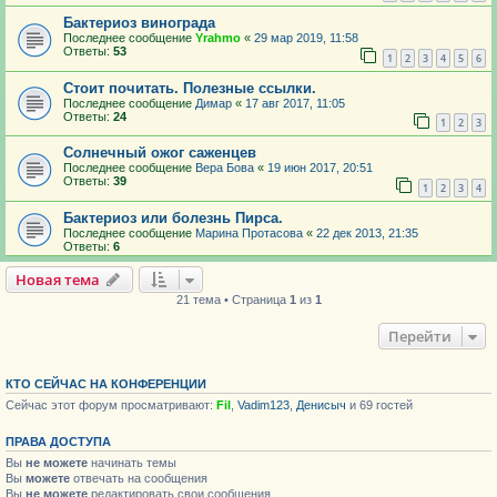
Бактериоз винограда
Последнее сообщение
Yrahmo
«
29 мар 2019, 11:58
Ответы:
53
1
2
3
4
5
6
Стоит почитать. Полезные ссылки.
Последнее сообщение
Димар
«
17 авг 2017, 11:05
Ответы:
24
1
2
3
Солнечный ожог саженцев
Последнее сообщение
Вера Бова
«
19 июн 2017, 20:51
Ответы:
39
1
2
3
4
Бактериоз или болезнь Пирса.
Последнее сообщение
Марина Протасова
«
22 дек 2013, 21:35
Ответы:
6
Новая тема
21 тема • Страница
1
из
1
Перейти
КТО СЕЙЧАС НА КОНФЕРЕНЦИИ
Сейчас этот форум просматривают:
Fil
,
Vadim123
,
Денисыч
и 69 гостей
ПРАВА ДОСТУПА
Вы
не можете
начинать темы
Вы
можете
отвечать на сообщения
Вы
не можете
редактировать свои сообщения