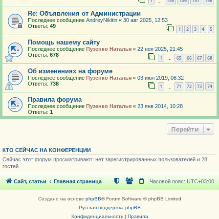
1
195
196
197
198
…
Re: Объявления от Администрации
Последнее сообщение
AndreyNikitin
«
30 авг 2025, 12:53
Ответы:
49
1
2
3
4
5
Помощь нашему сайту
Последнее сообщение
Пузенко Наталья
«
22 ноя 2025, 21:45
Ответы:
678
1
65
66
67
68
…
Об изменениях на форуме
Последнее сообщение
Пузенко Наталья
«
03 июл 2019, 08:32
Ответы:
738
1
71
72
73
74
…
Правила форума
Последнее сообщение
Пузенко Наталья
«
23 янв 2014, 10:28
Ответы:
1
Перейти
КТО СЕЙЧАС НА КОНФЕРЕНЦИИ
Сейчас этот форум просматривают: нет зарегистрированных пользователей и 28
гостей
Сайт, статьи
Главная страница
Часовой пояс:
UTC+03:00
Создано на основе
phpBB
® Forum Software © phpBB Limited
Русская поддержка phpBB
Конфиденциальность
|
Правила