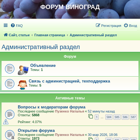
ФОРУМ ВИНОГРАД
FAQ
Регистрация
Вход
Сайт, статьи
Главная страница
Административный раздел
Административный раздел
Форум
Объявление
Темы:
1
Связь с администрацией, техподдержка
Темы:
5
Активные темы
Вопросы к модераторам форума
Последнее сообщение
Пузенко Наталья
«
52 минуты назад
Ответы:
5868
1
584
585
586
587
…
Рейтинг: 4.07%
Открытие форума
Последнее сообщение
Пузенко Наталья
«
30 мар 2026, 18:06
Ответы:
1973