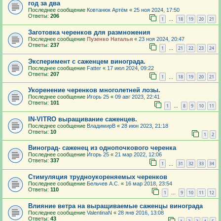
год за два
Последнее сообщение
Ковтанюк Артём
«
25 ноя 2024, 17:50
Ответы:
206
1
18
19
20
21
…
Заготовка черенков для размножения
Последнее сообщение
Пузенко Наталья
«
23 ноя 2024, 20:47
Ответы:
237
1
21
22
23
24
…
Эксперимент с саженцем винограда.
Последнее сообщение
Fatter
«
17 июл 2024, 09:22
Ответы:
207
1
18
19
20
21
…
Укоренение черенков многолетней лозы.
Последнее сообщение
Игорь 25
«
09 авг 2023, 22:41
Ответы:
101
1
8
9
10
11
…
IN-VITRO выращивание саженцев.
Последнее сообщение
ВладимирВ
«
28 июн 2023, 21:18
Ответы:
10
1
2
Виноград- саженец из однопочкового черенка
Последнее сообщение
Игорь 25
«
21 мар 2022, 12:06
Ответы:
337
1
31
32
33
34
…
Стимуляция трудноукореняемых черенков
Последнее сообщение
Бельчев А.С.
«
16 мар 2018, 23:54
Ответы:
110
1
9
10
11
12
…
Влияние ветра на выращиваемые саженцы винограда
Последнее сообщение
ValentinaN
«
28 янв 2016, 13:08
Ответы:
43