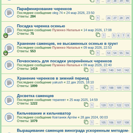
1
37
38
39
40
…
Парафинирование черенков
Последнее сообщение
oleg 74
«
24 мар 2026, 23:50
Ответы:
284
1
26
27
28
29
…
Посадка черенка осенью
Последнее сообщение
Пузенко Наталья
«
14 мар 2026, 17:08
Ответы:
75
1
5
6
7
8
…
Хранение саженцев, не высаженных осенью в грунт
Последнее сообщение
Пузенко Наталья
«
09 мар 2026, 22:53
Ответы:
553
1
53
54
55
56
…
Почвосмесь для посадки укоренённых черенков
Последнее сообщение
Пузенко Наталья
«
09 мар 2026, 22:40
Ответы:
1419
1
139
140
141
142
…
Хранение черенков в зимний период
Последнее сообщение
yakush
«
22 дек 2025, 18:10
Ответы:
1899
1
187
188
189
190
…
Досветка саженцев
Последнее сообщение
терапевт
«
25 мар 2025, 14:59
Ответы:
1222
1
120
121
122
123
…
Кильчевание и кильчеватор
Последнее сообщение
Ковтанюк Артём
«
28 дек 2024, 00:03
Ответы:
1079
1
105
106
107
108
…
Выращивание саженцев винограда ускоренным методом-