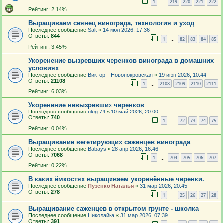
1
219
220
221
222
…
Рейтинг: 2.14%
Выращиваем сеянец винограда, технология и уход
Последнее сообщение
Salt
«
14 июл 2026, 17:36
Ответы:
844
1
82
83
84
85
…
Рейтинг: 3.45%
Укоренение вызревших черенков винограда в домашних
условиях
Последнее сообщение
Виктор – Новопокровская
«
19 июн 2026, 10:44
Ответы:
21108
1
2108
2109
2110
2111
…
Рейтинг: 6.03%
Укоренение невызревших черенков
Последнее сообщение
oleg 74
«
10 май 2026, 20:00
Ответы:
740
1
72
73
74
75
…
Рейтинг: 0.04%
Выращивание вегетирующих саженцев винограда
Последнее сообщение
Babays
«
28 апр 2026, 16:46
Ответы:
7068
1
704
705
706
707
…
Рейтинг: 0.22%
В каких ёмкостях выращиваем укоренённые черенки.
Последнее сообщение
Пузенко Наталья
«
31 мар 2026, 20:45
Ответы:
278
1
25
26
27
28
…
Выращивание саженцев в открытом грунте - школка
Последнее сообщение
Николайка
«
31 мар 2026, 07:39
Ответы:
391