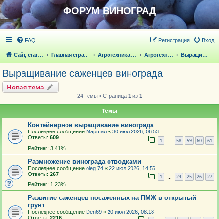
ФОРУМ ВИНОГРАД
FAQ
Регистрация
Вход
Сайт, статьи
Главная страница
Агротехника выращивания винограда
Агротехника выращивания винограда
Выращивание саженцев винограда
Выращивание саженцев винограда
Новая тема
24 темы • Страница
1
из
1
Темы
Контейнерное выращивание винограда
Последнее сообщение
Маршал
«
30 июл 2026, 06:53
Ответы:
609
1
58
59
60
61
…
Рейтинг: 3.41%
Размножение винограда отводками
Последнее сообщение
oleg 74
«
22 июл 2026, 14:56
Ответы:
267
1
24
25
26
27
…
Рейтинг: 1.23%
Развитие саженцев посаженных на ПМЖ в открытый
грунт
Последнее сообщение
Den69
«
20 июл 2026, 08:18
Ответы:
2216