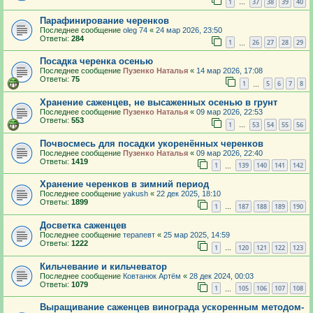
1
37
38
39
40
…
Парафинирование черенков
Последнее сообщение
oleg 74
«
24 мар 2026, 23:50
Ответы:
284
1
26
27
28
29
…
Посадка черенка осенью
Последнее сообщение
Пузенко Наталья
«
14 мар 2026, 17:08
Ответы:
75
1
5
6
7
8
…
Хранение саженцев, не высаженных осенью в грунт
Последнее сообщение
Пузенко Наталья
«
09 мар 2026, 22:53
Ответы:
553
1
53
54
55
56
…
Почвосмесь для посадки укоренённых черенков
Последнее сообщение
Пузенко Наталья
«
09 мар 2026, 22:40
Ответы:
1419
1
139
140
141
142
…
Хранение черенков в зимний период
Последнее сообщение
yakush
«
22 дек 2025, 18:10
Ответы:
1899
1
187
188
189
190
…
Досветка саженцев
Последнее сообщение
терапевт
«
25 мар 2025, 14:59
Ответы:
1222
1
120
121
122
123
…
Кильчевание и кильчеватор
Последнее сообщение
Ковтанюк Артём
«
28 дек 2024, 00:03
Ответы:
1079
1
105
106
107
108
…
Выращивание саженцев винограда ускоренным методом-