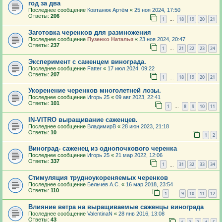
год за два
Последнее сообщение
Ковтанюк Артём
«
25 ноя 2024, 17:50
Ответы:
206
1
18
19
20
21
…
Заготовка черенков для размножения
Последнее сообщение
Пузенко Наталья
«
23 ноя 2024, 20:47
Ответы:
237
1
21
22
23
24
…
Эксперимент с саженцем винограда.
Последнее сообщение
Fatter
«
17 июл 2024, 09:22
Ответы:
207
1
18
19
20
21
…
Укоренение черенков многолетней лозы.
Последнее сообщение
Игорь 25
«
09 авг 2023, 22:41
Ответы:
101
1
8
9
10
11
…
IN-VITRO выращивание саженцев.
Последнее сообщение
ВладимирВ
«
28 июн 2023, 21:18
Ответы:
10
1
2
Виноград- саженец из однопочкового черенка
Последнее сообщение
Игорь 25
«
21 мар 2022, 12:06
Ответы:
337
1
31
32
33
34
…
Стимуляция трудноукореняемых черенков
Последнее сообщение
Бельчев А.С.
«
16 мар 2018, 23:54
Ответы:
110
1
9
10
11
12
…
Влияние ветра на выращиваемые саженцы винограда
Последнее сообщение
ValentinaN
«
28 янв 2016, 13:08
Ответы:
43