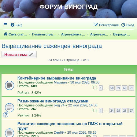
ФОРУМ ВИНОГРАД
FAQ
Регистрация
Вход
Сайт, статьи
Главная страница
Агротехника выращивания винограда
Агротехника выращивания винограда
Выращивание саженцев винограда
Выращивание саженцев винограда
Новая тема
24 темы • Страница
1
из
1
Темы
Контейнерное выращивание винограда
Последнее сообщение
Маршал
«
30 июл 2026, 06:53
Ответы:
609
1
58
59
60
61
…
Рейтинг: 3.42%
Размножение винограда отводками
Последнее сообщение
oleg 74
«
22 июл 2026, 14:56
Ответы:
267
1
24
25
26
27
…
Рейтинг: 1.24%
Развитие саженцев посаженных на ПМЖ в открытый
грунт
Последнее сообщение
Den69
«
20 июл 2026, 08:18
Ответы:
2216