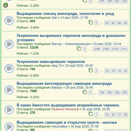
1
219
220
221
222
…
Рейтинг: 2.18%
Выращиваем сеянец винограда, технология и уход
Последнее сообщение
Salt
«
14 июл 2026, 17:36
Ответы:
844
1
82
83
84
85
…
Рейтинг: 3.46%
Укоренение вызревших черенков винограда в домашних
условиях
Последнее сообщение
Виктор – Новопокровская
«
19 июн 2026, 10:44
Ответы:
21108
1
2108
2109
2110
2111
…
Рейтинг: 7.21%
Укоренение невызревших черенков
Последнее сообщение
oleg 74
«
10 май 2026, 20:00
Ответы:
740
1
72
73
74
75
…
Рейтинг: 0.36%
Выращивание вегетирующих саженцев винограда
Последнее сообщение
Babays
«
28 апр 2026, 16:46
Ответы:
7068
1
704
705
706
707
…
Рейтинг: 0.22%
В каких ёмкостях выращиваем укоренённые черенки.
Последнее сообщение
Пузенко Наталья
«
31 мар 2026, 20:45
Ответы:
278
1
25
26
27
28
…
Выращивание саженцев в открытом грунте - школка
Последнее сообщение
Николайка
«
31 мар 2026, 07:39
Ответы:
391