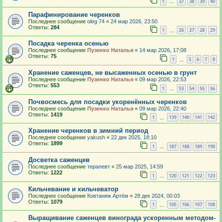
1
37
38
39
40
…
Парафинирование черенков
Последнее сообщение
oleg 74
«
24 мар 2026, 23:50
Ответы:
284
1
26
27
28
29
…
Посадка черенка осенью
Последнее сообщение
Пузенко Наталья
«
14 мар 2026, 17:08
Ответы:
75
1
5
6
7
8
…
Хранение саженцев, не высаженных осенью в грунт
Последнее сообщение
Пузенко Наталья
«
09 мар 2026, 22:53
Ответы:
553
1
53
54
55
56
…
Почвосмесь для посадки укоренённых черенков
Последнее сообщение
Пузенко Наталья
«
09 мар 2026, 22:40
Ответы:
1419
1
139
140
141
142
…
Хранение черенков в зимний период
Последнее сообщение
yakush
«
22 дек 2025, 18:10
Ответы:
1899
1
187
188
189
190
…
Досветка саженцев
Последнее сообщение
терапевт
«
25 мар 2025, 14:59
Ответы:
1222
1
120
121
122
123
…
Кильчевание и кильчеватор
Последнее сообщение
Ковтанюк Артём
«
28 дек 2024, 00:03
Ответы:
1079
1
105
106
107
108
…
Выращивание саженцев винограда ускоренным методом-