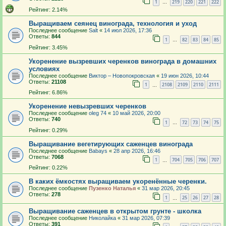
1
219
220
221
222
…
Рейтинг: 2.14%
Выращиваем сеянец винограда, технология и уход
Последнее сообщение
Salt
«
14 июл 2026, 17:36
Ответы:
844
1
82
83
84
85
…
Рейтинг: 3.45%
Укоренение вызревших черенков винограда в домашних
условиях
Последнее сообщение
Виктор – Новопокровская
«
19 июн 2026, 10:44
Ответы:
21108
1
2108
2109
2110
2111
…
Рейтинг: 6.86%
Укоренение невызревших черенков
Последнее сообщение
oleg 74
«
10 май 2026, 20:00
Ответы:
740
1
72
73
74
75
…
Рейтинг: 0.29%
Выращивание вегетирующих саженцев винограда
Последнее сообщение
Babays
«
28 апр 2026, 16:46
Ответы:
7068
1
704
705
706
707
…
Рейтинг: 0.22%
В каких ёмкостях выращиваем укоренённые черенки.
Последнее сообщение
Пузенко Наталья
«
31 мар 2026, 20:45
Ответы:
278
1
25
26
27
28
…
Выращивание саженцев в открытом грунте - школка
Последнее сообщение
Николайка
«
31 мар 2026, 07:39
Ответы:
391