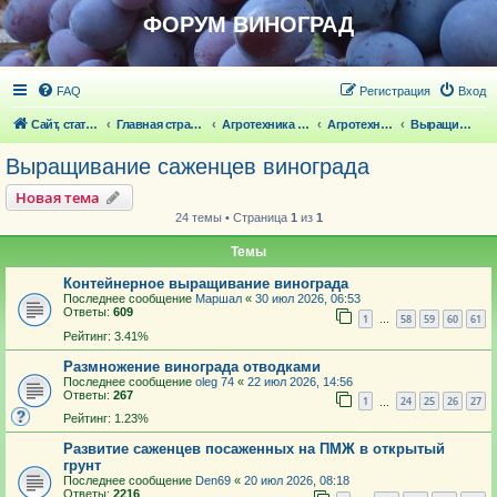
ФОРУМ ВИНОГРАД
FAQ
Регистрация
Вход
Сайт, статьи
Главная страница
Агротехника выращивания винограда
Агротехника выращивания винограда
Выращивание саженцев винограда
Выращивание саженцев винограда
Новая тема
24 темы • Страница
1
из
1
Темы
Контейнерное выращивание винограда
Последнее сообщение
Маршал
«
30 июл 2026, 06:53
Ответы:
609
1
58
59
60
61
…
Рейтинг: 3.41%
Размножение винограда отводками
Последнее сообщение
oleg 74
«
22 июл 2026, 14:56
Ответы:
267
1
24
25
26
27
…
Рейтинг: 1.23%
Развитие саженцев посаженных на ПМЖ в открытый
грунт
Последнее сообщение
Den69
«
20 июл 2026, 08:18
Ответы:
2216