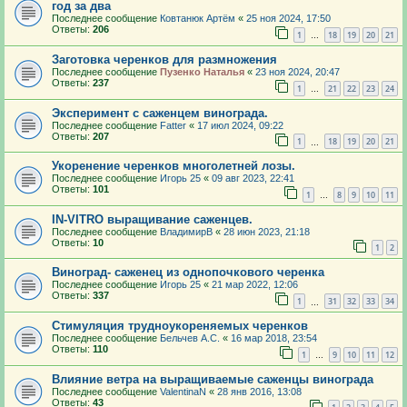
год за два
Последнее сообщение
Ковтанюк Артём
«
25 ноя 2024, 17:50
Ответы:
206
1
18
19
20
21
…
Заготовка черенков для размножения
Последнее сообщение
Пузенко Наталья
«
23 ноя 2024, 20:47
Ответы:
237
1
21
22
23
24
…
Эксперимент с саженцем винограда.
Последнее сообщение
Fatter
«
17 июл 2024, 09:22
Ответы:
207
1
18
19
20
21
…
Укоренение черенков многолетней лозы.
Последнее сообщение
Игорь 25
«
09 авг 2023, 22:41
Ответы:
101
1
8
9
10
11
…
IN-VITRO выращивание саженцев.
Последнее сообщение
ВладимирВ
«
28 июн 2023, 21:18
Ответы:
10
1
2
Виноград- саженец из однопочкового черенка
Последнее сообщение
Игорь 25
«
21 мар 2022, 12:06
Ответы:
337
1
31
32
33
34
…
Стимуляция трудноукореняемых черенков
Последнее сообщение
Бельчев А.С.
«
16 мар 2018, 23:54
Ответы:
110
1
9
10
11
12
…
Влияние ветра на выращиваемые саженцы винограда
Последнее сообщение
ValentinaN
«
28 янв 2016, 13:08
Ответы:
43