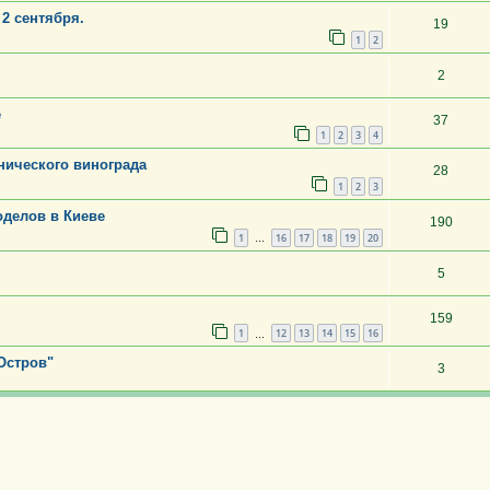
2 сентября.
19
1
2
2
е
37
1
2
3
4
нического винограда
28
1
2
3
делов в Киеве
190
1
16
17
18
19
20
…
5
159
1
12
13
14
15
16
…
Остров"
3