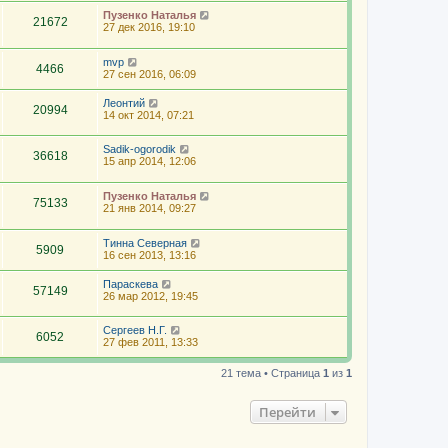
Пузенко Наталья
21672
27 дек 2016, 19:10
mvp
4466
27 сен 2016, 06:09
Леонтий
20994
14 окт 2014, 07:21
Sadik-ogorodik
36618
15 апр 2014, 12:06
Пузенко Наталья
75133
21 янв 2014, 09:27
Тинна Северная
5909
16 сен 2013, 13:16
Параскева
57149
26 мар 2012, 19:45
Сергeев Н.Г.
6052
27 фев 2011, 13:33
21 тема • Страница
1
из
1
Перейти