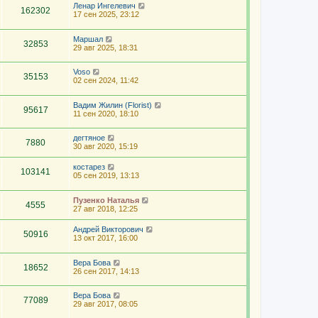
Ленар Ингелевич
162302
17 сен 2025, 23:12
Маршал
32853
29 авг 2025, 18:31
Voso
35153
02 сен 2024, 11:42
Вадим Жилин (Florist)
95617
11 сен 2020, 18:10
дегтяное
7880
30 авг 2020, 15:19
костарез
103141
05 сен 2019, 13:13
Пузенко Наталья
4555
27 авг 2018, 12:25
Андрей Викторович
50916
13 окт 2017, 16:00
Вера Бова
18652
26 сен 2017, 14:13
Вера Бова
77089
29 авг 2017, 08:05