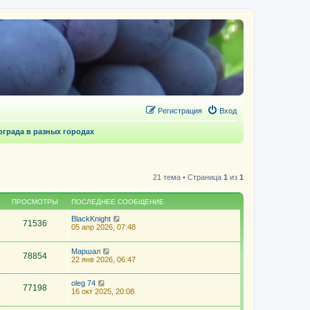
Регистрация
Вход
града в разных городах
21 тема • Страница
1
из
1
ПРОСМОТРЫ
ПОСЛЕДНЕЕ СООБЩЕНИЕ
BlackKnight
71536
05 апр 2026, 07:48
Маршал
78854
22 янв 2026, 06:47
oleg 74
77198
16 окт 2025, 20:08