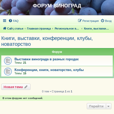
ФОРУМ ВИНОГРАД
FAQ
Регистрация
Вход
Сайт, статьи
Главная страница
Региональное виноградарство
Книги, выставки, конференции, клубы, новаторство
Книги, выставки, конференции, клубы,
новаторство
Форум
Выставки винограда в разных городах
Темы:
21
Конференции, книги, новаторство, клубы
Темы:
15
Новая тема
0 тем • Страница
1
из
1
В этом форуме нет сообщений.
Перейти