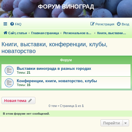
ФОРУМ ВИНОГРАД
FAQ
Регистрация
Вход
Сайт, статьи
Главная страница
Региональное виноградарство
Книги, выставки, конференции, клубы, новаторство
Книги, выставки, конференции, клубы,
новаторство
Форум
Выставки винограда в разных городах
Темы:
21
Конференции, книги, новаторство, клубы
Темы:
15
Новая тема
0 тем • Страница
1
из
1
В этом форуме нет сообщений.
Перейти